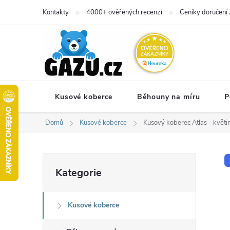
Přejít
Kontakty
4000+ ověřených recenzí
Ceníky doručení 
na
obsah
Kusové koberce
Běhouny na míru
P
Domů
Kusové koberce
Kusový koberec Atlas - květi
P
Přeskočit
Kategorie
kategorie
o
Kusové koberce
s