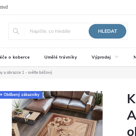
zboží
HLEDAT
éče o koberce
Umělé trávníky
Výprodej
N
ny a obrazce 1 - světle béžový
K
⭐ Oblíbený zákazníky
A
o