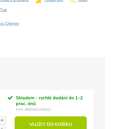
Dotaz k produktu
Hlídací pes
Sdílet
Tisk
ka:
Chemex
Skladem - rychlé dodání do 1-2
prac. dnů
EAN:
8680401345812
VLOŽIT DO KOŠÍKU