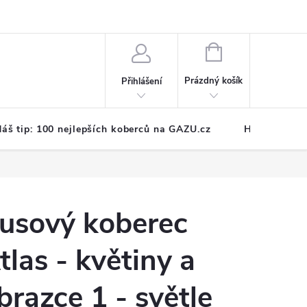
NÁKUPNÍ
KOŠÍK
Prázdný košík
Přihlášení
áš tip: 100 nejlepších koberců na GAZU.cz
Hodnocení o
usový koberec
tlas - květiny a
brazce 1 - světle