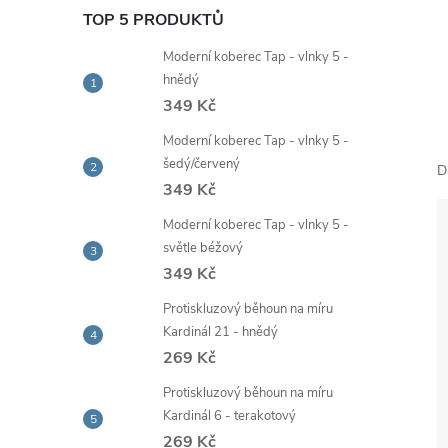
e
TOP 5 PRODUKTŮ
Moderní koberec Tap - vlnky 5 -
l
hnědý
349 Kč
Moderní koberec Tap - vlnky 5 -
šedý/červený
D
349 Kč
Moderní koberec Tap - vlnky 5 -
světle béžový
349 Kč
Protiskluzový běhoun na míru
Kardinál 21 - hnědý
269 Kč
Protiskluzový běhoun na míru
Kardinál 6 - terakotový
269 Kč