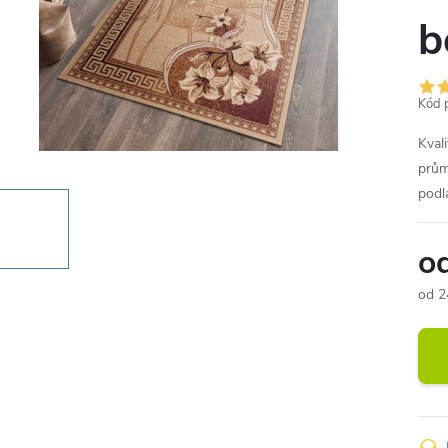
b
Kód 
Kval
prům
podl
o
od
2
Měr
cena