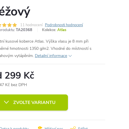
éžový
11 hodnocení
Podrobnosti hodnocení
produktu:
TA20368
Kolekce:
Atlas
itní kusové koberce Atlas. Výška vlasu je 8 mm při
ěrné hmotnosti 1350 g/m2. Vhodné do místností s
ahovým vytápěním.
Detailní informace
d
299 Kč
47 Kč
bez DPH
ná
:
ZVOLTE VARIANTU