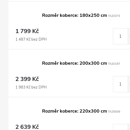
Rozměr koberce: 180x250 cm
TA20373
1 799 Kč
1 487 Kč bez DPH
Rozměr koberce: 200x300 cm
TA20197
2 399 Kč
1 983 Kč bez DPH
Rozměr koberce: 220x300 cm
TA25009
2 639 Kč