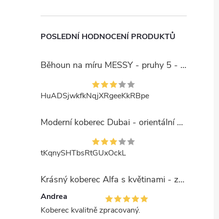
POSLEDNÍ HODNOCENÍ PRODUKTŮ
Běhoun na míru MESSY - pruhy 5 - béžový
HuADSjwkfkNqjXRgeeKkRBpe
Moderní koberec Dubai - orientální 6 - červený
tKqnySHTbsRtGUxOckL
Krásný koberec Alfa s květinami - zelený
Andrea
Koberec kvalitně zpracovaný.