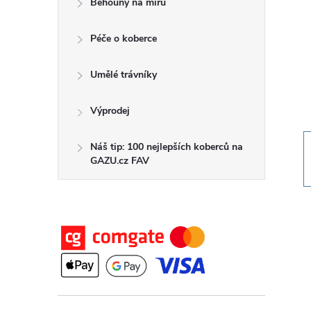
Běhouny na míru
t
Péče o koberce
r
a
Umělé trávníky
n
Výprodej
n
Náš tip: 100 nejlepších koberců na
GAZU.cz FAV
í
p
a
n