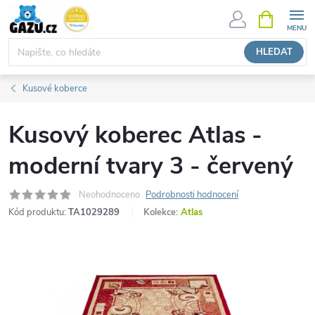
Přejít
NÁKUPNÍ
KOŠÍK
na
obsah
HLEDAT
Kusové koberce
Kusový koberec Atlas -
moderní tvary 3 - červený
Neohodnoceno
Podrobnosti hodnocení
Kód produktu:
TA1029289
Kolekce:
Atlas