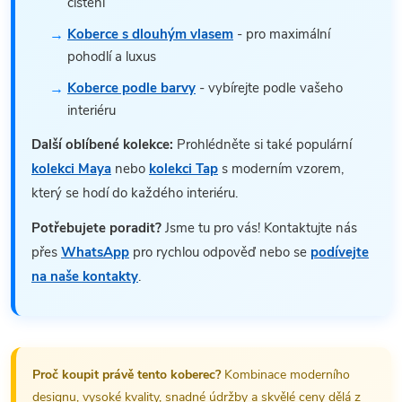
čištění
Koberce s dlouhým vlasem
- pro maximální
pohodlí a luxus
Koberce podle barvy
- vybírejte podle vašeho
interiéru
Další oblíbené kolekce:
Prohlédněte si také populární
kolekci Maya
nebo
kolekci Tap
s moderním vzorem,
který se hodí do každého interiéru.
Potřebujete poradit?
Jsme tu pro vás! Kontaktujte nás
přes
WhatsApp
pro rychlou odpověď nebo se
podívejte
na naše kontakty
.
Proč koupit právě tento koberec?
Kombinace moderního
designu, vysoké kvality, snadné údržby a skvělé ceny dělá z