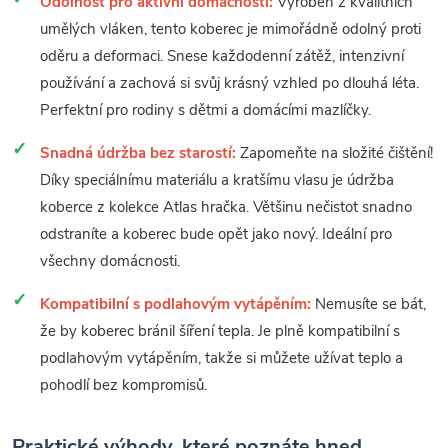
Odolnost pro aktivní domácnosti:
Vyroben z kvalitních
umělých vláken, tento koberec je mimořádně odolný proti
oděru a deformaci. Snese každodenní zátěž, intenzivní
používání a zachová si svůj krásný vzhled po dlouhá léta.
Perfektní pro rodiny s dětmi a domácími mazlíčky.
Snadná údržba bez starostí:
Zapomeňte na složité čištění!
Díky speciálnímu materiálu a kratšímu vlasu je údržba
koberce z kolekce Atlas hračka. Většinu nečistot snadno
odstraníte a koberec bude opět jako nový. Ideální pro
všechny domácnosti.
Kompatibilní s podlahovým vytápěním:
Nemusíte se bát,
že by koberec bránil šíření tepla. Je plně kompatibilní s
podlahovým vytápěním, takže si můžete užívat teplo a
pohodlí bez kompromisů.
Praktické výhody, které poznáte hned