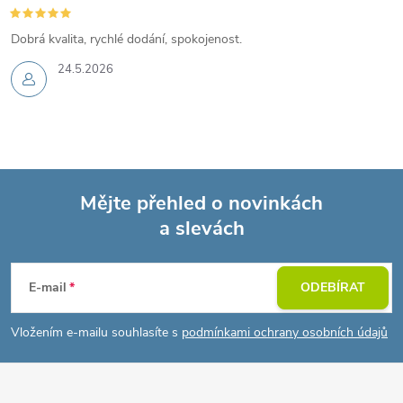
Dobrá kvalita, rychlé dodání, spokojenost.
24.5.2026
Mějte přehled o novinkách
a slevách
Z
á
E-mail
ODEBÍRAT
p
Vložením e-mailu souhlasíte s
podmínkami ochrany osobních údajů
a