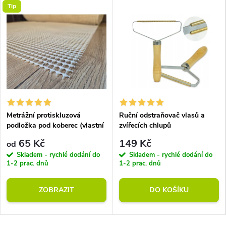
Tip
Metrážní protiskluzová
Ruční odstraňovač vlasů a
podložka pod koberec (vlastní
zvířecích chlupů
rozměr)
65 Kč
149 Kč
od
Skladem - rychlé dodání do
Skladem - rychlé dodání do
1-2 prac. dnů
1-2 prac. dnů
ZOBRAZIT
DO KOŠÍKU