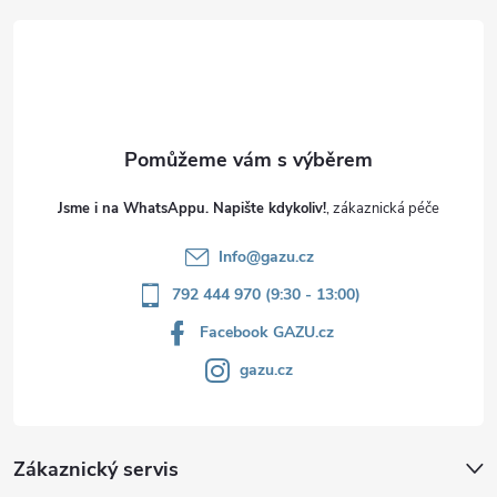
t
í
Jsme i na WhatsAppu. Napište kdykoliv!
Info
@
gazu.cz
792 444 970 (9:30 - 13:00)
Facebook GAZU.cz
gazu.cz
Zákaznický servis