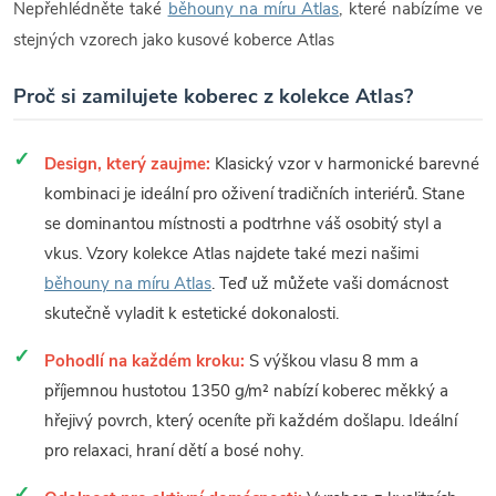
Nepřehlédněte také
běhouny na míru Atlas
, které nabízíme ve
stejných vzorech jako kusové koberce Atlas
Proč si zamilujete koberec z kolekce Atlas?
Design, který zaujme:
Klasický vzor v harmonické barevné
kombinaci je ideální pro oživení tradičních interiérů. Stane
se dominantou místnosti a podtrhne váš osobitý styl a
vkus. Vzory kolekce Atlas najdete také mezi našimi
běhouny na míru Atlas
. Teď už můžete vaši domácnost
skutečně vyladit k estetické dokonalosti.
Pohodlí na každém kroku:
S výškou vlasu 8 mm a
příjemnou hustotou 1350 g/m² nabízí koberec měkký a
hřejivý povrch, který oceníte při každém došlapu. Ideální
pro relaxaci, hraní dětí a bosé nohy.