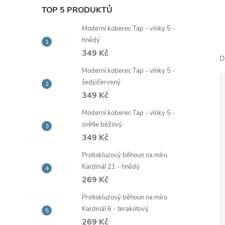
e
TOP 5 PRODUKTŮ
Moderní koberec Tap - vlnky 5 -
l
hnědý
349 Kč
D
Moderní koberec Tap - vlnky 5 -
šedý/červený
349 Kč
Moderní koberec Tap - vlnky 5 -
světle béžový
349 Kč
Protiskluzový běhoun na míru
Kardinál 21 - hnědý
269 Kč
Protiskluzový běhoun na míru
Kardinál 6 - terakotový
269 Kč