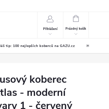
NÁKUPNÍ
KOŠÍK
Prázdný košík
Přihlášení
áš tip: 100 nejlepších koberců na GAZU.cz
Hodnocení o
usový koberec
tlas - moderní
vary 1 - červený