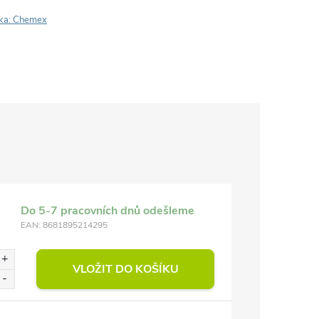
ka:
Chemex
Do 5-7 pracovních dnů odešleme
EAN:
8681895214295
VLOŽIT DO KOŠÍKU