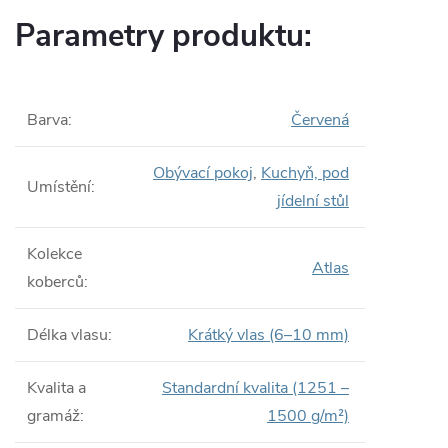
Parametry produktu:
Barva
:
Červená
Obývací pokoj
,
Kuchyň, pod
Umístění
:
jídelní stůl
Kolekce
Atlas
koberců
:
Délka vlasu
:
Krátký vlas (6–10 mm)
Kvalita a
Standardní kvalita (1251 –
gramáž
:
1500 g/m²)