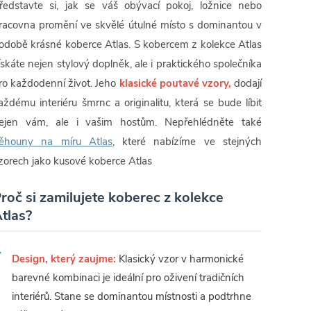
ředstavte si, jak se váš obývací pokoj, ložnice nebo
racovna promění ve skvělé útulné místo s dominantou v
odobě krásné koberce Atlas. S kobercem z kolekce Atlas
ískáte nejen stylový doplněk, ale i praktického společníka
ro každodenní život. Jeho
klasické poutavé vzory,
dodají
aždému interiéru šmrnc a originalitu, která se bude líbit
ejen vám, ale i vašim hostům. Nepřehlédněte také
ěhouny na míru Atlas
, které nabízíme ve stejných
zorech jako kusové koberce Atlas
roč si zamilujete koberec z kolekce
tlas?
Design, který zaujme:
Klasický vzor v harmonické
barevné kombinaci je ideální pro oživení tradičních
interiérů. Stane se dominantou místnosti a podtrhne