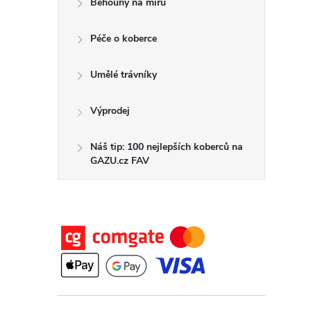
Běhouny na míru
t
Péče o koberce
r
a
Umělé trávníky
n
Výprodej
n
Náš tip: 100 nejlepších koberců na
GAZU.cz FAV
í
p
a
n