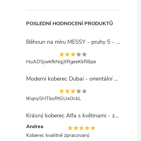
POSLEDNÍ HODNOCENÍ PRODUKTŮ
Běhoun na míru MESSY - pruhy 5 - béžový
HuADSjwkfkNqjXRgeeKkRBpe
Moderní koberec Dubai - orientální 6 - červený
tKqnySHTbsRtGUxOckL
Krásný koberec Alfa s květinami - zelený
Andrea
Koberec kvalitně zpracovaný.