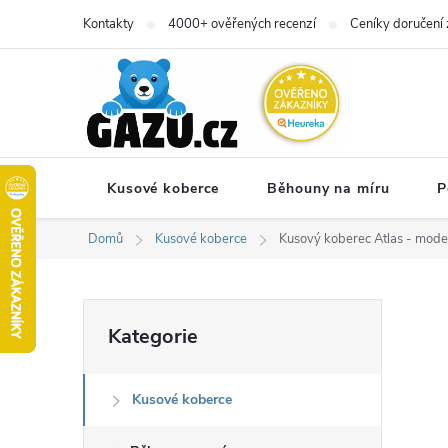
Přejít
Kontakty
4000+ ověřených recenzí
Ceníky doručení 
na
obsah
Kusové koberce
Běhouny na míru
P
Domů
Kusové koberce
Kusový koberec Atlas - moder
P
Přeskočit
Kategorie
kategorie
o
Kusové koberce
s