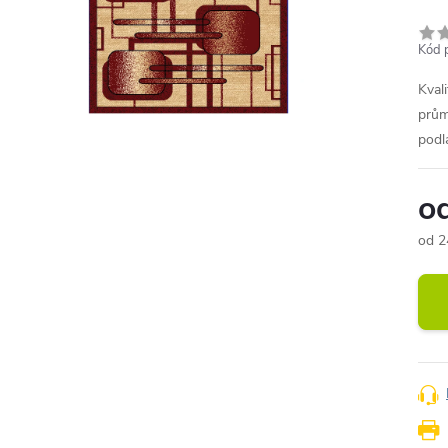
Kód 
Kval
prům
podl
o
od
2
Měr
cena