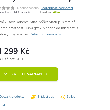
Neohodnoceno
Podrobnosti hodnocení
produktu:
TA1029276
Kolekce:
Atlas
itní kusové koberce Atlas. Výška vlasu je 8 mm při
ěrné hmotnosti 1350 g/m2. Vhodné do místností s
ahovým vytápěním.
Detailní informace
d
299 Kč
47 Kč
bez DPH
ná
:
ZVOLTE VARIANTU
Dotaz k produktu
Hlídací pes
Sdílet
Tisk