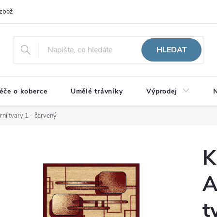
zboží
HLEDAT
éče o koberce
Umělé trávníky
Výprodej
N
ní tvary 1 - červený
K
A
t