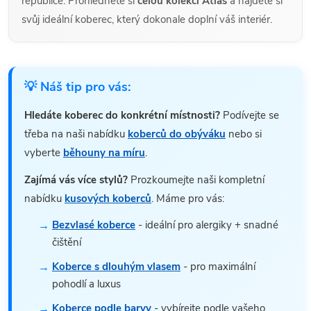
republice. Prohlédněte si
celou kolekci Atlas
a najděte si
svůj ideální koberec, který dokonale doplní váš interiér.
💡 Náš tip pro vás:
Hledáte koberec do konkrétní místnosti?
Podívejte se
třeba na naši nabídku
koberců do obýváku
nebo si
vyberte
běhouny na míru
.
Zajímá vás více stylů?
Prozkoumejte naši kompletní
nabídku
kusových koberců
. Máme pro vás:
Bezvlasé koberce
- ideální pro alergiky + snadné
čištění
Koberce s dlouhým vlasem
- pro maximální
pohodlí a luxus
Koberce podle barvy
- vybírejte podle vašeho