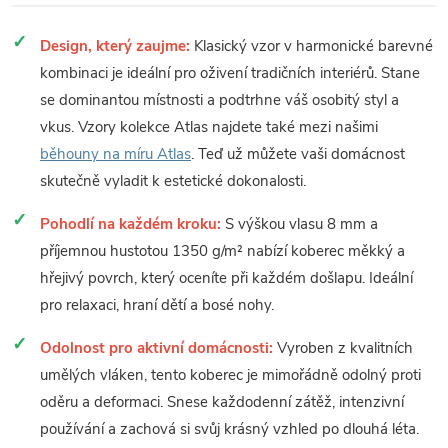
Design, který zaujme:
Klasický vzor v harmonické barevné
kombinaci je ideální pro oživení tradičních interiérů. Stane
se dominantou místnosti a podtrhne váš osobitý styl a
vkus. Vzory kolekce Atlas najdete také mezi našimi
běhouny na míru Atlas
. Teď už můžete vaši domácnost
skutečně vyladit k estetické dokonalosti.
Pohodlí na každém kroku:
S výškou vlasu 8 mm a
příjemnou hustotou 1350 g/m² nabízí koberec měkký a
hřejivý povrch, který oceníte při každém došlapu. Ideální
pro relaxaci, hraní dětí a bosé nohy.
Odolnost pro aktivní domácnosti:
Vyroben z kvalitních
umělých vláken, tento koberec je mimořádně odolný proti
oděru a deformaci. Snese každodenní zátěž, intenzivní
používání a zachová si svůj krásný vzhled po dlouhá léta.