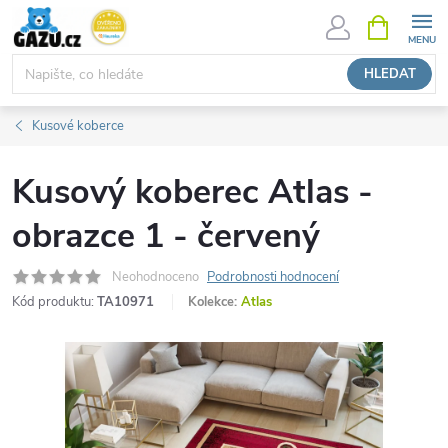
Přejít
NÁKUPNÍ
KOŠÍK
na
obsah
HLEDAT
Kusové koberce
Kusový koberec Atlas -
obrazce 1 - červený
Neohodnoceno
Podrobnosti hodnocení
Kód produktu:
TA10971
Kolekce:
Atlas