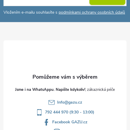
p
Vložením e-mailu souhlasíte s
podmínkami ochrany osobních údajů
a
t
í
Jsme i na WhatsAppu. Napište kdykoliv!
Info
@
gazu.cz
792 444 970 (9:30 - 13:00)
Facebook GAZU.cz