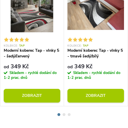
KOLEKCE:
TAP
KOLEKCE:
TAP
Moderní koberec Tap - vlnky 5
Moderní koberec Tap - vlnky 5
- šedý/červený
- tmavě šedý/bílý
349 Kč
349 Kč
od
od
Skladem - rychlé dodání do
Skladem - rychlé dodání do
1-2 prac. dnů
1-2 prac. dnů
ZOBRAZIT
ZOBRAZIT