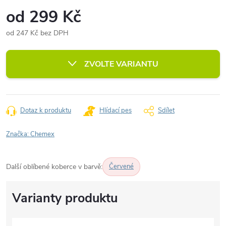
od
299 Kč
od
247 Kč
bez DPH
Měrná
cena:
ZVOLTE VARIANTU
Dotaz k produktu
Hlídací pes
Sdílet
Značka:
Chemex
Další oblíbené koberce v barvě:
Červené