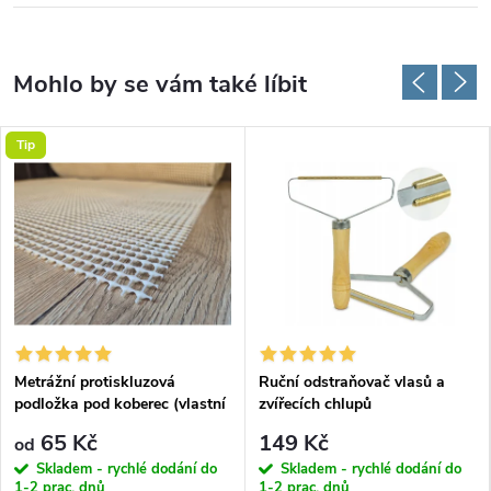
Tip
Metrážní protiskluzová
Ruční odstraňovač vlasů a
podložka pod koberec (vlastní
zvířecích chlupů
rozměr)
65 Kč
149 Kč
od
Skladem - rychlé dodání do
Skladem - rychlé dodání do
1-2 prac. dnů
1-2 prac. dnů