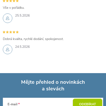
Vše v pořádku.
25.5.2026
Dobrá kvalita, rychlé dodání, spokojenost.
24.5.2026
Mějte přehled o novinkách
a slevách
Z
á
E-mail
ODEBÍRAT