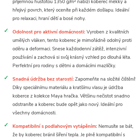
příjemnou hustotou 1350 g/m² nabízí koberec měkký a
hřejivý povrch, který oceníte při každém došlapu. Ideální
pro relaxaci, hraní dětí a bosé nohy.
Odolnost pro aktivní domácnosti:
Vyroben z kvalitních
umělých vláken, tento koberec je mimořádně odolný proti
oděru a deformaci. Snese každodenní zátěž, intenzivní
používání a zachová si svůj krásný vzhled po dlouhá léta.
Perfektní pro rodiny s dětmi a domácími mazlíčky.
Snadná údržba bez starostí:
Zapomeňte na složité čištění!
Díky speciálnímu materiálu a kratšímu vlasu je údržba
koberce z kolekce Maya hračka. Většinu nečistot snadno
odstraníte a koberec bude opět jako nový. Ideální pro
všechny domácnosti.
Kompatibilní s podlahovým vytápěním:
Nemusíte se bát,
že by koberec bránil šíření tepla. Je plně kompatibilní s