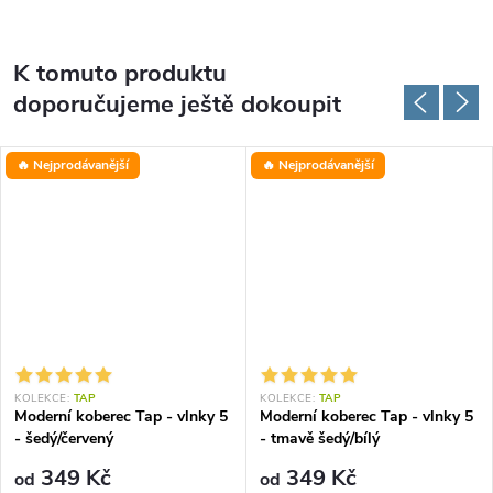
K tomuto produktu
doporučujeme ještě dokoupit
🔥 Nejprodávanější
🔥 Nejprodávanější
KOLEKCE:
TAP
KOLEKCE:
TAP
Moderní koberec Tap - vlnky 5
Moderní koberec Tap - vlnky 5
- šedý/červený
- tmavě šedý/bílý
349 Kč
349 Kč
od
od