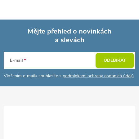
Mějte přehled o novinkách
a slevách
Z
á
E-mail
ODEBÍRAT
p
Vložením e-mailu souhlasíte s
podmínkami ochrany osobních údajů
a
t
í