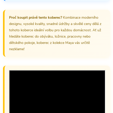
Proč koupit právě tento koberec?
Kombinace moderního
designu, vysoké kvality, snadné údržby a skvělé ceny dělá z
tohoto koberce ideální volbu pro každou domácnost. Ať už
hledáte koberec do obýváku, ložnice, pracovny nebo
dětského pokoje, koberec z kolekce Maya vás určitě
nezklame!