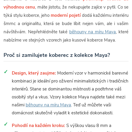
výhodnou cenu
, máte jistotu, že nekupujete zajíce v pytli. Co se
týká stylu koberce, jeho
moderní pojetí
dodá každému interiéru
šmrnc a originalitu, která se bude líbit nejen vám, ale i vašim
návštěvám. Nepřehlédněte také
běhouny na míru Maya
, které
nabízíme ve stejných vzorech jako kusové koberce Maya.
Proč si zamilujete koberec z kolekce Maya?
Design, který zaujme:
Moderní vzor v harmonické barevné
kombinaci je ideální pro oživení minimalistických i tradičních
interiérů. Stane se dominantou místnosti a podtrhne váš
osobitý styl a vkus. Vzory kolekce Maya najdete také mezi
našimi
běhouny na míru Maya
. Teď už můžete vaši
domácnost skutečně vyladit k estetické dokonalosti.
Pohodlí na každém kroku:
S výškou vlasu 8 mm a