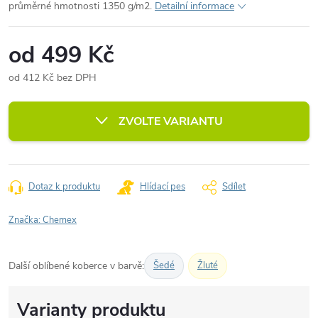
průměrné hmotnosti 1350 g/m2.
Detailní informace
od
499 Kč
od
412 Kč
bez DPH
Měrná
cena:
ZVOLTE VARIANTU
Dotaz k produktu
Hlídací pes
Sdílet
Značka:
Chemex
Další oblíbené koberce v barvě:
Šedé
Žluté