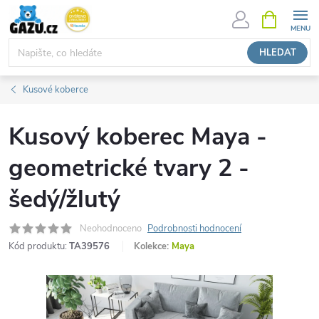
Přejít
NÁKUPNÍ
KOŠÍK
na
obsah
HLEDAT
Kusové koberce
Kusový koberec Maya -
geometrické tvary 2 -
šedý/žlutý
Neohodnoceno
Podrobnosti hodnocení
Kód produktu:
TA39576
Kolekce:
Maya