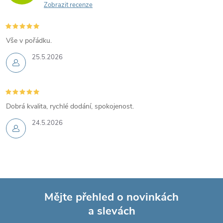
Zobrazit recenze
Vše v pořádku.
25.5.2026
Dobrá kvalita, rychlé dodání, spokojenost.
24.5.2026
Mějte přehled o novinkách
a slevách
Z