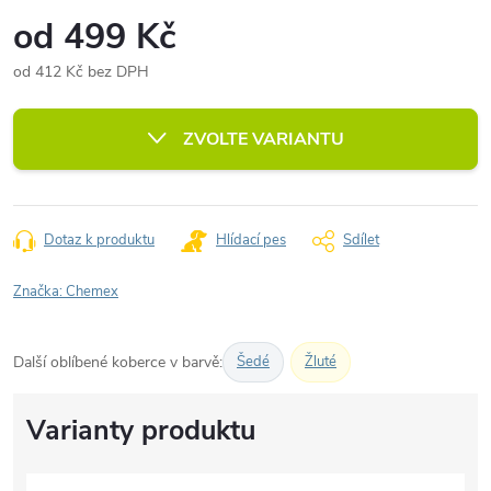
od
499 Kč
od
412 Kč
bez DPH
Měrná
cena:
ZVOLTE VARIANTU
Dotaz k produktu
Hlídací pes
Sdílet
Značka:
Chemex
Další oblíbené koberce v barvě:
Šedé
Žluté