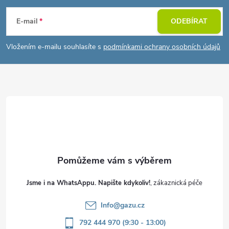
á
E-mail
ODEBÍRAT
p
Vložením e-mailu souhlasíte s
podmínkami ochrany osobních údajů
a
t
í
Jsme i na WhatsAppu. Napište kdykoliv!
Info
@
gazu.cz
792 444 970 (9:30 - 13:00)