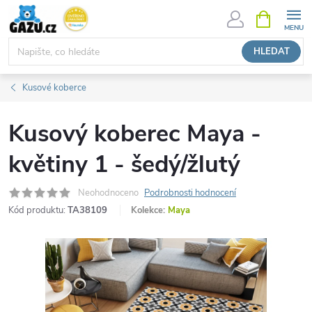
Přejít
NÁKUPNÍ
KOŠÍK
na
obsah
HLEDAT
Kusové koberce
Kusový koberec Maya -
květiny 1 - šedý/žlutý
Neohodnoceno
Podrobnosti hodnocení
Kód produktu:
TA38109
Kolekce:
Maya