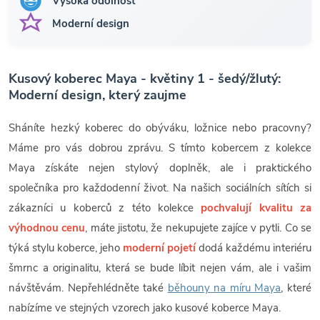
Vysoká odolnost
Moderní design
Kusový koberec Maya - květiny 1 - šedý/žlutý:
Moderní design, který zaujme
Sháníte hezký koberec do obýváku, ložnice nebo pracovny?
Máme pro vás dobrou zprávu. S tímto kobercem z kolekce
Maya získáte nejen stylový doplněk, ale i praktického
společníka pro každodenní život. Na našich sociálních sítích si
zákazníci u koberců z této kolekce
pochvalují kvalitu za
výhodnou cenu
, máte jistotu, že nekupujete zajíce v pytli. Co se
týká stylu koberce, jeho
moderní pojetí
dodá každému interiéru
šmrnc a originalitu, která se bude líbit nejen vám, ale i vašim
návštěvám. Nepřehlédněte také
běhouny na míru Maya
, které
nabízíme ve stejných vzorech jako kusové koberce Maya.