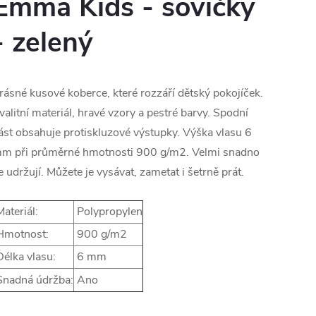
Emma Kids - sovičky
- zelený
rásné kusové koberce, které rozzáří dětský pokojíček.
valitní materiál, hravé vzory a pestré barvy. Spodní
ást obsahuje protiskluzové výstupky. Výška vlasu 6
m při průměrné hmotnosti 900 g/m2. Velmi snadno
e udržují. Můžete je vysávat, zametat i šetrně prát.
ateriál:
Polypropylen
motnost:
900 g/m2
élka vlasu:
6 mm
nadná údržba:
Ano