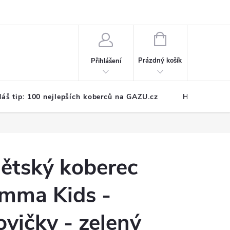
NÁKUPNÍ
KOŠÍK
Prázdný košík
Přihlášení
áš tip: 100 nejlepších koberců na GAZU.cz
Hodnocení o
ětský koberec
mma Kids -
ovičky - zelený