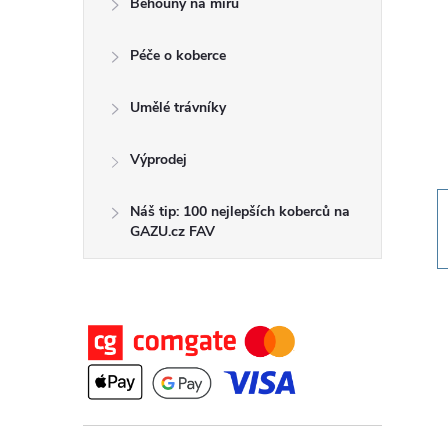
Běhouny na míru
t
Péče o koberce
r
a
Umělé trávníky
n
Výprodej
n
Náš tip: 100 nejlepších koberců na
GAZU.cz FAV
í
p
a
n