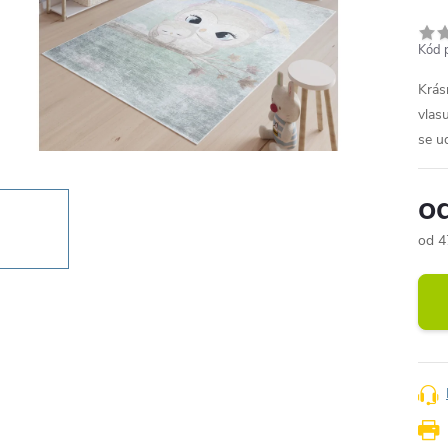
Kód 
Krás
vlas
se ud
o
od
4
Měr
cena