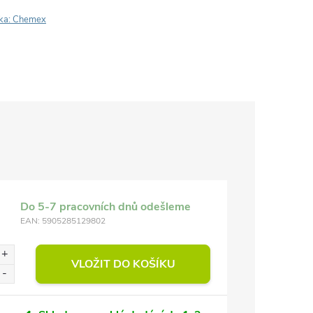
ka:
Chemex
Do 5-7 pracovních dnů odešleme
EAN:
5905285129802
VLOŽIT DO KOŠÍKU