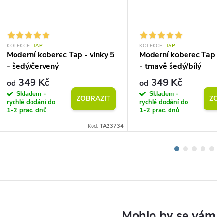
KOLEKCE:
TAP
KOLEKCE:
TAP
Moderní koberec Tap - vlnky 5
Moderní koberec Tap 
- šedý/červený
- tmavě šedý/bílý
349 Kč
349 Kč
od
od
Skladem -
Skladem -
ZOBRAZIT
Z
rychlé dodání do
rychlé dodání do
1-2 prac. dnů
1-2 prac. dnů
Kód:
TA23734