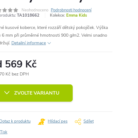
Neohodnoceno
Podrobnosti hodnocení
produktu:
TA1018662
Kolekce:
Emma Kids
né kusové koberce, které rozzáří dětský pokojíček. Výška
u 6 mm při průměrné hmotnosti 900 g/m2. Velmi snadno
ržují.
Detailní informace
d
569 Kč
70 Kč
bez DPH
ná
:
ZVOLTE VARIANTU
Dotaz k produktu
Hlídací pes
Sdílet
Tisk