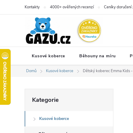
Přejít
Kontakty
4000+ ověřených recenzí
Ceníky doručení 
na
obsah
Kusové koberce
Běhouny na míru
P
Domů
Kusové koberce
Dětský koberec Emma Kids - 
P
Přeskočit
Kategorie
kategorie
o
Kusové koberce
s