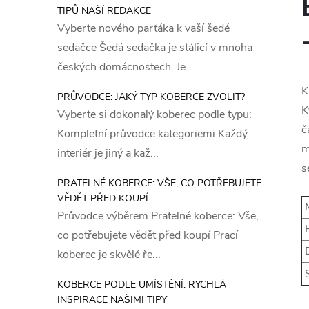
TIPŮ NAŠÍ REDAKCE
Vyberte nového parťáka k vaší šedé
sedačce Šedá sedačka je stálicí v mnoha
českých domácnostech. Je...
K
PRŮVODCE: JAKÝ TYP KOBERCE ZVOLIT?
K
Vyberte si dokonalý koberec podle typu:
č
Kompletní průvodce kategoriemi Každý
m
interiér je jiný a kaž...
s
PRATELNÉ KOBERCE: VŠE, CO POTŘEBUJETE
VĚDĚT PŘED KOUPÍ
M
Průvodce výběrem Pratelné koberce: Vše,
H
co potřebujete vědět před koupí Prací
D
koberec je skvělé ře...
S
KOBERCE PODLE UMÍSTĚNÍ: RYCHLÁ
INSPIRACE NAŠIMI TIPY