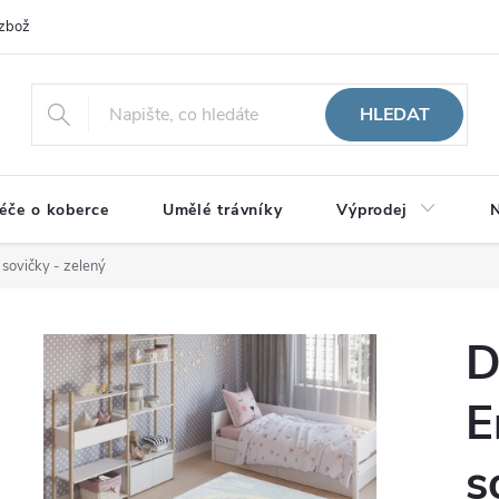
zboží
HLEDAT
éče o koberce
Umělé trávníky
Výprodej
N
sovičky - zelený
D
E
s