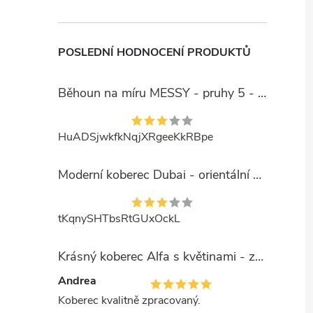
POSLEDNÍ HODNOCENÍ PRODUKTŮ
Běhoun na míru MESSY - pruhy 5 - béžový
HuADSjwkfkNqjXRgeeKkRBpe
Moderní koberec Dubai - orientální 6 - červený
tKqnySHTbsRtGUxOckL
Krásný koberec Alfa s květinami - zelený
Andrea
Koberec kvalitně zpracovaný.