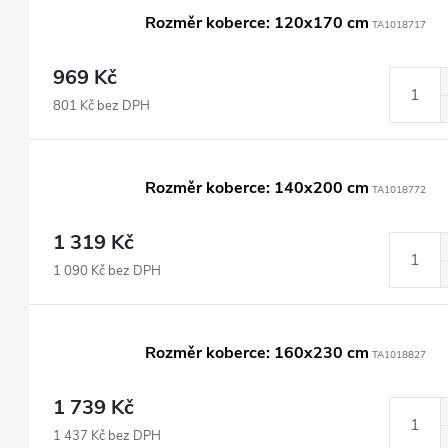
Rozměr koberce: 120x170 cm
TA1018717
969 Kč
801 Kč bez DPH
Rozměr koberce: 140x200 cm
TA1018772
1 319 Kč
1 090 Kč bez DPH
Rozměr koberce: 160x230 cm
TA1018827
1 739 Kč
1 437 Kč bez DPH