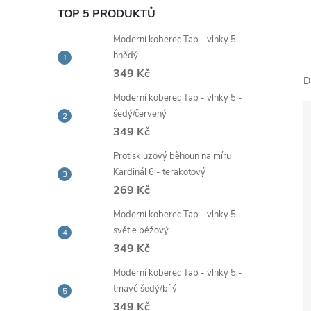
e
TOP 5 PRODUKTŮ
Moderní koberec Tap - vlnky 5 -
l
hnědý
349 Kč
D
Moderní koberec Tap - vlnky 5 -
šedý/červený
349 Kč
Protiskluzový běhoun na míru
Kardinál 6 - terakotový
269 Kč
Moderní koberec Tap - vlnky 5 -
světle béžový
349 Kč
Moderní koberec Tap - vlnky 5 -
tmavě šedý/bílý
349 Kč