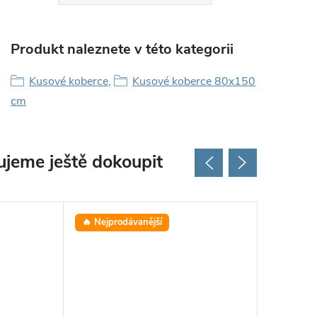
Produkt naleznete v této kategorii
Kusové koberce
,
Kusové koberce 80x150
cm
jeme ještě dokoupit
🔥 Nejprodávanější
⭐ Oblíbe