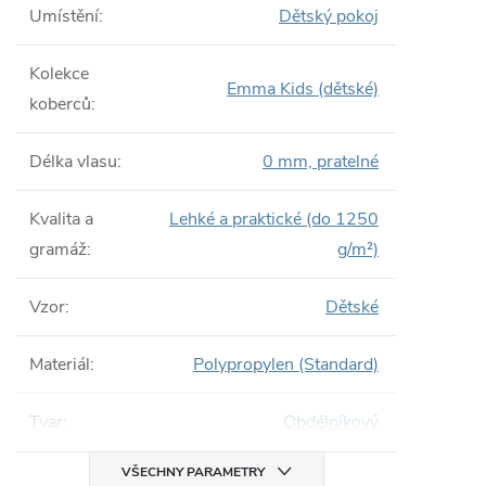
Umístění
:
Dětský pokoj
Kolekce
Emma Kids (dětské)
koberců
:
Délka vlasu
:
0 mm, pratelné
Kvalita a
Lehké a praktické (do 1250
gramáž
:
g/m²)
Vzor
:
Dětské
Materiál
:
Polypropylen (Standard)
Tvar
:
Obdélníkový
VŠECHNY PARAMETRY