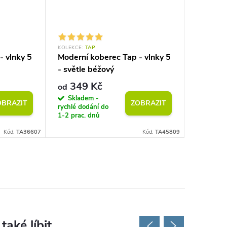
KOLEKCE:
TAP
KOLEKCE:
- vlnky 5
Moderní koberec Tap - vlnky 5
Moderní
- světle béžový
geometri
šedý
349 Kč
349
od
od
Skladem -
Sklad
OBRAZIT
ZOBRAZIT
rychlé dodání do
rychlé do
1-2 prac. dnů
1-2 prac.
Kód:
TA36607
Kód:
TA45809