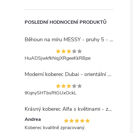
POSLEDNÍ HODNOCENÍ PRODUKTŮ
Běhoun na míru MESSY - pruhy 5 - béžový
HuADSjwkfkNqjXRgeeKkRBpe
Moderní koberec Dubai - orientální 6 - červený
tKqnySHTbsRtGUxOckL
Krásný koberec Alfa s květinami - zelený
Andrea
Koberec kvalitně zpracovaný.