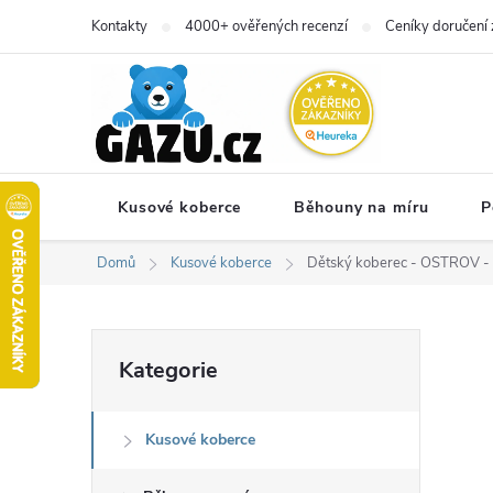
Přejít
Kontakty
4000+ ověřených recenzí
Ceníky doručení 
na
obsah
Kusové koberce
Běhouny na míru
P
Domů
Kusové koberce
Dětský koberec - OSTROV - 
P
Přeskočit
Kategorie
kategorie
o
Kusové koberce
s