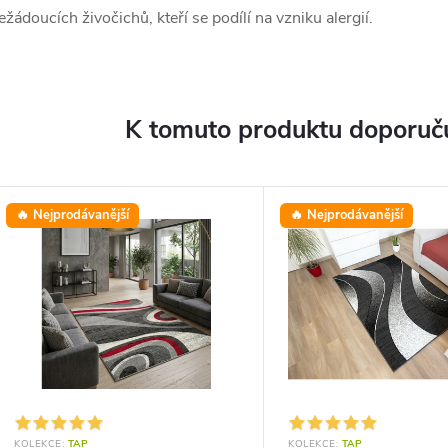
ežádoucích živočichů, kteří se podílí na vzniku alergií.
K tomuto produktu doporuču
🔥 Nejprodávanější
🔥 Nejprodávanější
KOLEKCE:
TAP
KOLEKCE:
TAP