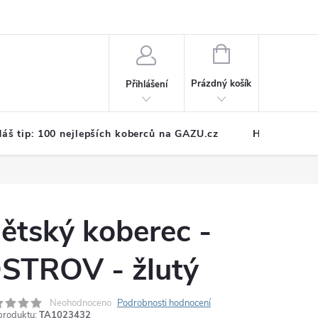
NÁKUPNÍ
KOŠÍK
Prázdný košík
Přihlášení
áš tip: 100 nejlepších koberců na GAZU.cz
Hodnocení o
ětský koberec -
STROV - žlutý
Neohodnoceno
Podrobnosti hodnocení
produktu:
TA1023432