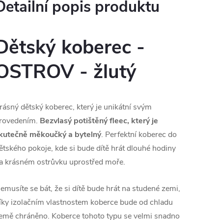
Detailní popis produktu
Dětský koberec -
OSTROV - žlutý
rásný dětský koberec, který je unikátní svým
rovedením.
Bezvlasý potištěný fleec, který je
kutečně měkoučký a bytelný
. Perfektní koberec do
ětského pokoje, kde si bude dítě hrát dlouhé hodiny
a krásném ostrůvku uprostřed moře.
emusíte se bát, že si dítě bude hrát na studené zemi,
íky izolačním vlastnostem koberce bude od chladu
emě chráněno. Koberce tohoto typu se velmi snadno