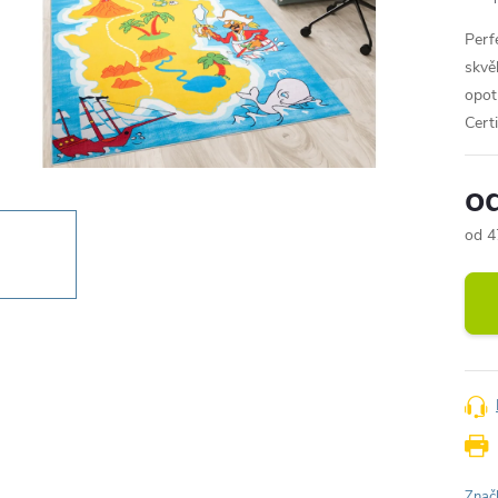
Perf
skvě
opot
Cert
o
od
4
Měr
cena
Znač