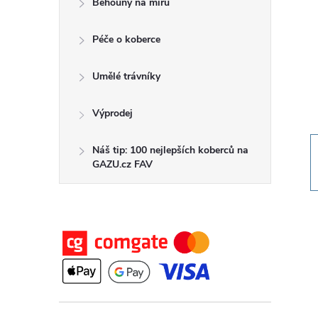
Běhouny na míru
t
Péče o koberce
r
a
Umělé trávníky
n
Výprodej
n
Náš tip: 100 nejlepších koberců na
GAZU.cz FAV
í
p
a
n