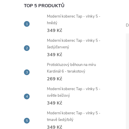
e
TOP 5 PRODUKTŮ
Moderní koberec Tap - vlnky 5 -
l
hnědý
D
349 Kč
Moderní koberec Tap - vlnky 5 -
šedý/červený
349 Kč
Protiskluzový běhoun na míru
Kardinál 6 - terakotový
269 Kč
Moderní koberec Tap - vlnky 5 -
světle béžový
349 Kč
Moderní koberec Tap - vlnky 5 -
tmavě šedý/bílý
349 Kč