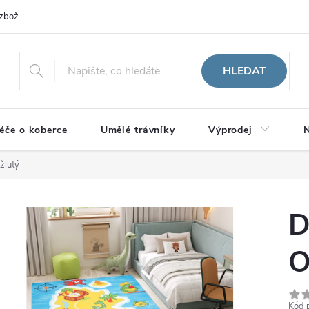
zboží
HLEDAT
éče o koberce
Umělé trávníky
Výprodej
N
žlutý
D
O
Kód 