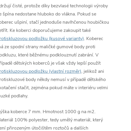
držují čisté, protože díky bezvlasé technologii výroby
e špína nedostane hluboko do vlákna. Pokud se
oberec ušpiní, stačí jednoduše navlhčenou houbičkou
etřít. Ke koberci doporučujeme zakoupit také
rotiskluzovou podložku (kusové varianty)
. Koberec
á ze spodní strany maličké gumové body proti
odkluzu, které běžnému podklouznutí zabrání. V
řípadě dětských koberců je však vždy lepší použít
rotiskluzovou podložku (vlastní rozměr)
, jelikož ani
rotiskluzové body někdy nemusí v případě dětského
kotačení stačit, zejména pokud máte v interiéru velmi
luzké podlahy.
ýška koberce 7 mm. Hmotnost 1000 g na m2.
ateriál 100% polyester, tedy umělý materiál, který
ení přirozeným útočištěm roztočů a dalších