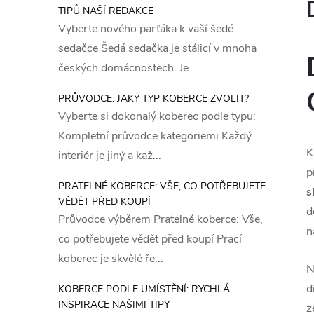
TIPŮ NAŠÍ REDAKCE
Vyberte nového parťáka k vaší šedé
sedačce Šedá sedačka je stálicí v mnoha
českých domácnostech. Je...
PRŮVODCE: JAKÝ TYP KOBERCE ZVOLIT?
Vyberte si dokonalý koberec podle typu:
Kompletní průvodce kategoriemi Každý
K
interiér je jiný a kaž...
p
PRATELNÉ KOBERCE: VŠE, CO POTŘEBUJETE
s
VĚDĚT PŘED KOUPÍ
d
Průvodce výběrem Pratelné koberce: Vše,
n
co potřebujete vědět před koupí Prací
koberec je skvělé ře...
N
d
KOBERCE PODLE UMÍSTĚNÍ: RYCHLÁ
INSPIRACE NAŠIMI TIPY
z