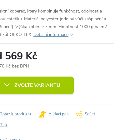
ektní koberec, který kombinuje funkčnost, odolnost a
lou estetiku. Materiál polyester (odolný vůči zašpinění a
řebení). Výška koberce 7 mm. Hmotnost 1000 g na m2.
ifikát OEKO-TEX.
Detailní informace
d
569 Kč
70 Kč
bez DPH
ná
:
ZVOLTE VARIANTU
Dotaz k produktu
Hlídací pes
Sdílet
Tisk
ka:
Chemex