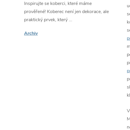
Inspirujte se koberci, které máme
u
prověřené! Koberec není jen dekorace, ale
s
praktický prvek, který ...
k
s
Archiv
p
m
p
p
p
p
s
k
V
M
n