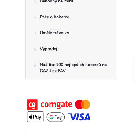
Běhouny na míru
t
Péče o koberce
r
a
Umělé trávníky
n
Výprodej
n
Náš tip: 100 nejlepších koberců na
GAZU.cz FAV
í
p
a
n