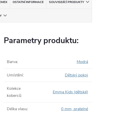
EMEX
OSTATNÍ INFORMACE
SOUVISEJÍCÍ PRODUKTY
Y
Parametry produktu:
Barva
:
Modrá
Umístění
:
Dětský pokoj
Kolekce
Emma Kids (dětské)
koberců
:
Délka vlasu
:
0 mm, pratelné