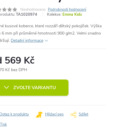
Neohodnoceno
Podrobnosti hodnocení
produktu:
TA1020974
Kolekce:
Emma Kids
né kusové koberce, které rozzáří dětský pokojíček. Výška
u 6 mm při průměrné hmotnosti 900 g/m2. Velmi snadno
ržují.
Detailní informace
d
569 Kč
70 Kč
bez DPH
ná
:
ZVOLTE VARIANTU
Dotaz k produktu
Hlídací pes
Sdílet
Tisk