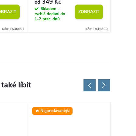
349 Kč
349
od
od
Skladem -
Sklad
OBRAZIT
ZOBRAZIT
rychlé dodání do
rychlé do
1-2 prac. dnů
1-2 prac.
Kód:
TA36607
Kód:
TA45809
🔥 Nejprodávanější
⭐ Oblíbe