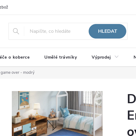
zboží
HLEDAT
éče o koberce
Umělé trávníky
Výprodej
N
 game over - modrý
D
E
o