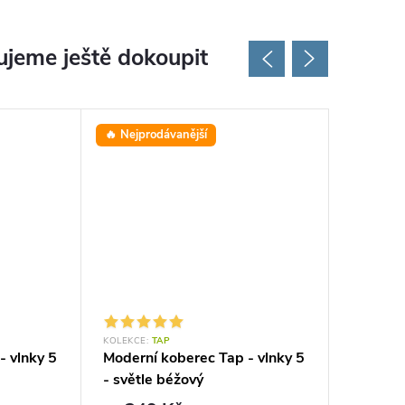
jeme ještě dokoupit
🔥 Nejprodávanější
⭐ Oblíbe
KOLEKCE:
TAP
KOLEKCE:
- vlnky 5
Moderní koberec Tap - vlnky 5
Moderní
- světle béžový
geometri
šedý