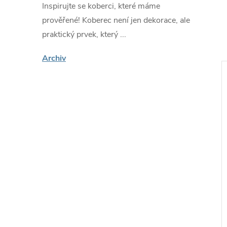
Inspirujte se koberci, které máme
prověřené! Koberec není jen dekorace, ale
praktický prvek, který ...
Archiv
ákazníky
🔥 Nejprodávanější
KOLEKCE:
MAYA
berec Tap -
Kusový koberec Maya -
 tvary 2 - červený/
abstrakt 3 - šedý/červený