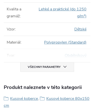
Kvalita a
Lehké a praktické (do 1250
gramáž
:
g/m²)
Vzor
:
Dětské
Materiál
:
Polypropylen (Standard)
Tvar
:
Obdélníkový
VŠECHNY PARAMETRY
Produkt naleznete v této kategorii
Kusové koberce
,
Kusové koberce 80x150
cm