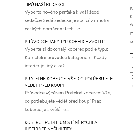
TIPŮ NAŠÍ REDAKCE
K
Vyberte nového parťáka k vaší šedé
K
sedačce Šedá sedačka je stálicí v mnoha
č
českých domácnostech. Je...
m
s
PRŮVODCE: JAKÝ TYP KOBERCE ZVOLIT?
Vyberte si dokonalý koberec podle typu:
Kompletní průvodce kategoriemi Každý
M
interiér je jiný a kaž...
H
D
PRATELNÉ KOBERCE: VŠE, CO POTŘEBUJETE
VĚDĚT PŘED KOUPÍ
S
Průvodce výběrem Pratelné koberce: Vše,
co potřebujete vědět před koupí Prací
koberec je skvělé ře...
KOBERCE PODLE UMÍSTĚNÍ: RYCHLÁ
INSPIRACE NAŠIMI TIPY