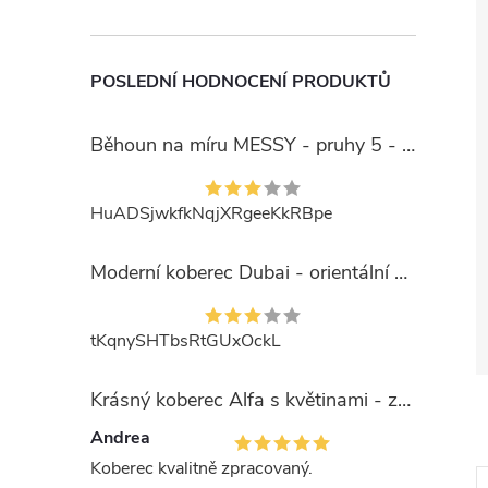
POSLEDNÍ HODNOCENÍ PRODUKTŮ
Běhoun na míru MESSY - pruhy 5 - béžový
HuADSjwkfkNqjXRgeeKkRBpe
Moderní koberec Dubai - orientální 6 - červený
tKqnySHTbsRtGUxOckL
Krásný koberec Alfa s květinami - zelený
Andrea
Koberec kvalitně zpracovaný.