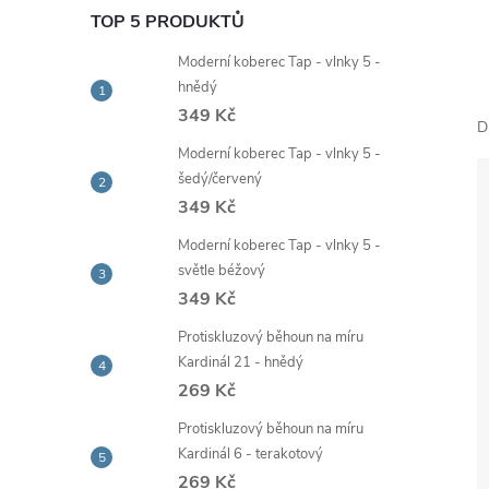
e
TOP 5 PRODUKTŮ
Moderní koberec Tap - vlnky 5 -
l
hnědý
349 Kč
D
Moderní koberec Tap - vlnky 5 -
šedý/červený
349 Kč
Moderní koberec Tap - vlnky 5 -
světle béžový
349 Kč
Protiskluzový běhoun na míru
Kardinál 21 - hnědý
269 Kč
Protiskluzový běhoun na míru
Kardinál 6 - terakotový
269 Kč