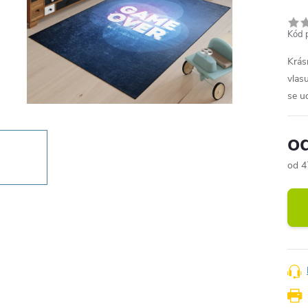
Kód 
Krás
vlas
se ud
o
od
4
Měr
cena