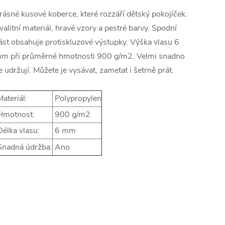
rásné kusové koberce, které rozzáří dětský pokojíček.
valitní materiál, hravé vzory a pestré barvy. Spodní
ást obsahuje protiskluzové výstupky. Výška vlasu 6
m při průměrné hmotnosti 900 g/m2. Velmi snadno
e udržují. Můžete je vysávat, zametat i šetrně prát.
ateriál:
Polypropylen
motnost:
900 g/m2
élka vlasu:
6 mm
nadná údržba:
Ano