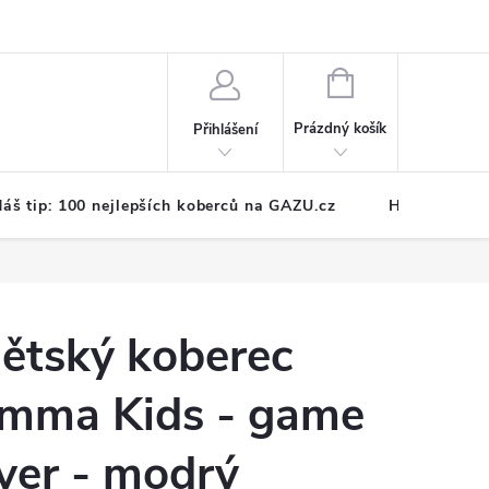
NÁKUPNÍ
KOŠÍK
Prázdný košík
Přihlášení
áš tip: 100 nejlepších koberců na GAZU.cz
Hodnocení o
ětský koberec
mma Kids - game
ver - modrý