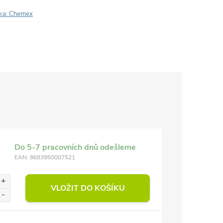
ka:
Chemex
Do 5-7 pracovních dnů odešleme
EAN:
8683950007521
VLOŽIT DO KOŠÍKU