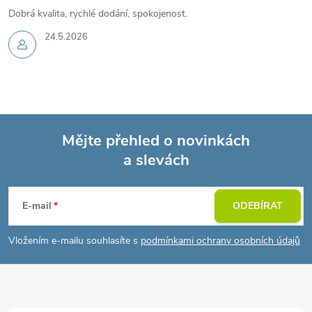
Dobrá kvalita, rychlé dodání, spokojenost.
24.5.2026
Mějte přehled o novinkách
a slevách
Z
á
E-mail
ODEBÍRAT
p
Vložením e-mailu souhlasíte s
podmínkami ochrany osobních údajů
a
t