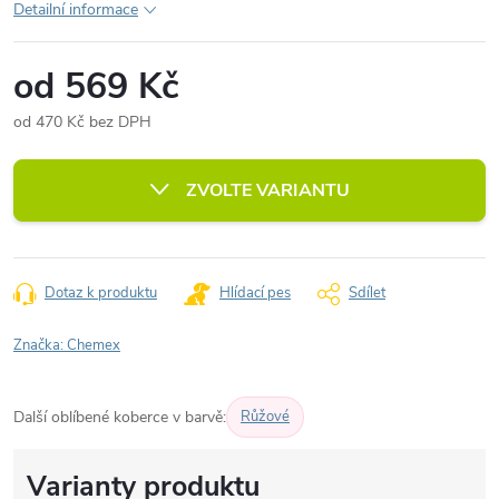
Detailní informace
od
569 Kč
od
470 Kč
bez DPH
Měrná
cena:
ZVOLTE VARIANTU
Dotaz k produktu
Hlídací pes
Sdílet
Značka:
Chemex
Další oblíbené koberce v barvě:
Růžové