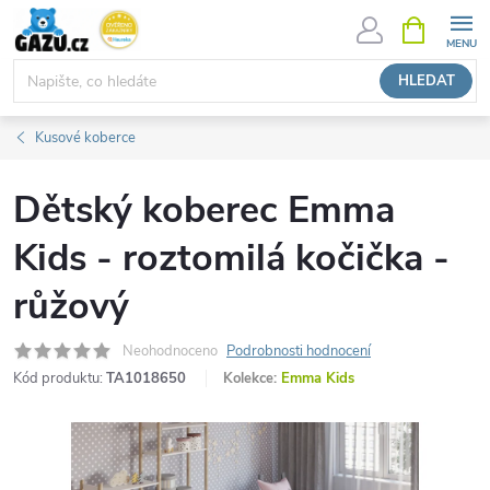
Přejít
NÁKUPNÍ
KOŠÍK
na
obsah
HLEDAT
Kusové koberce
Dětský koberec Emma
Kids - roztomilá kočička -
růžový
Neohodnoceno
Podrobnosti hodnocení
Kód produktu:
TA1018650
Kolekce:
Emma Kids