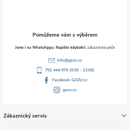
í
Jsme i na WhatsAppu. Napište kdykoliv!
Info
@
gazu.cz
792 444 970 (9:30 - 13:00)
Facebook GAZU.cz
gazu.cz
Zákaznický servis