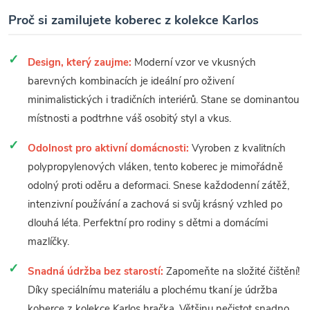
Proč si zamilujete koberec z kolekce Karlos
Design, který zaujme:
Moderní vzor ve vkusných
barevných kombinacích je ideální pro oživení
minimalistických i tradičních interiérů. Stane se dominantou
místnosti a podtrhne váš osobitý styl a vkus.
Odolnost pro aktivní domácnosti:
Vyroben z kvalitních
polypropylenových vláken, tento koberec je mimořádně
odolný proti oděru a deformaci. Snese každodenní zátěž,
intenzivní používání a zachová si svůj krásný vzhled po
dlouhá léta. Perfektní pro rodiny s dětmi a domácími
mazlíčky.
Snadná údržba bez starostí:
Zapomeňte na složité čištění!
Díky speciálnímu materiálu a plochému tkaní je údržba
koberce z kolekce Karlos hračka. Většinu nečistot snadno