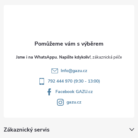
t
í
Jsme i na WhatsAppu. Napište kdykoliv!
Info
@
gazu.cz
792 444 970 (9:30 - 13:00)
Facebook GAZU.cz
gazu.cz
Zákaznický servis