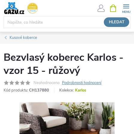
Přejít
NÁKUPNÍ
KOŠÍK
na
obsah
HLEDAT
Kusové koberce
Bezvlasý koberec Karlos -
vzor 15 - růžový
Neohodnoceno
Podrobnosti hodnocení
Kód produktu:
CH137880
Kolekce:
Karlos