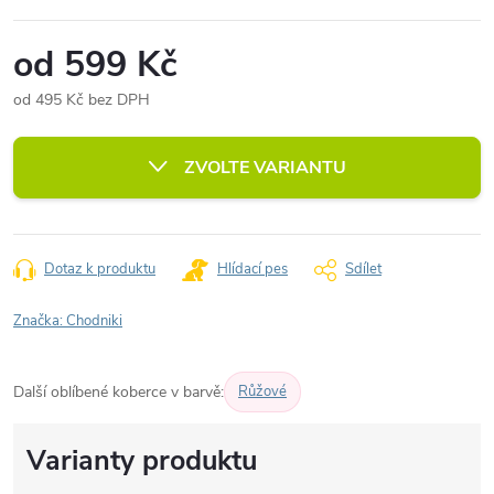
od
599 Kč
od
495 Kč
bez DPH
Měrná
cena:
ZVOLTE VARIANTU
Dotaz k produktu
Hlídací pes
Sdílet
Značka:
Chodniki
Další oblíbené koberce v barvě:
Růžové