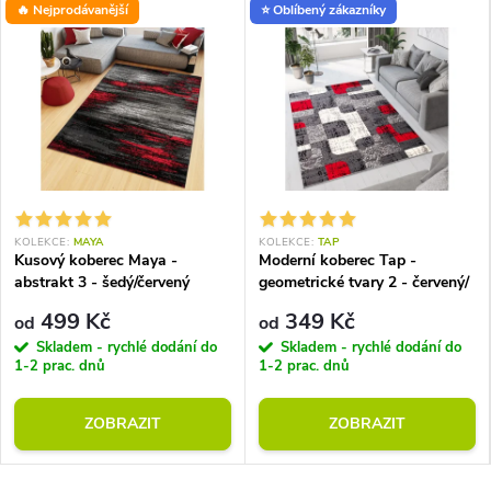
🔥 Nejprodávanější
⭐ Oblíbený zákazníky
KOLEKCE:
MAYA
KOLEKCE:
TAP
Kusový koberec Maya -
Moderní koberec Tap -
abstrakt 3 - šedý/červený
geometrické tvary 2 - červený/
šedý
499 Kč
349 Kč
od
od
Skladem - rychlé dodání do
Skladem - rychlé dodání do
1-2 prac. dnů
1-2 prac. dnů
ZOBRAZIT
ZOBRAZIT