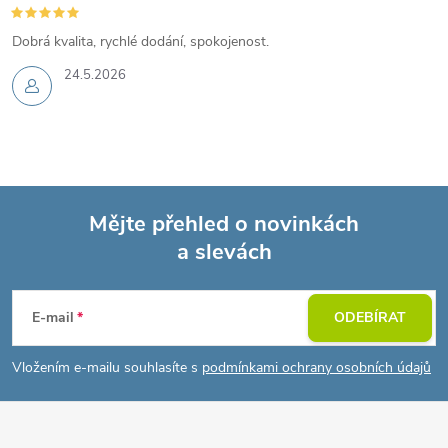
Dobrá kvalita, rychlé dodání, spokojenost.
24.5.2026
Mějte přehled o novinkách
a slevách
Z
á
E-mail
ODEBÍRAT
p
Vložením e-mailu souhlasíte s
podmínkami ochrany osobních údajů
a