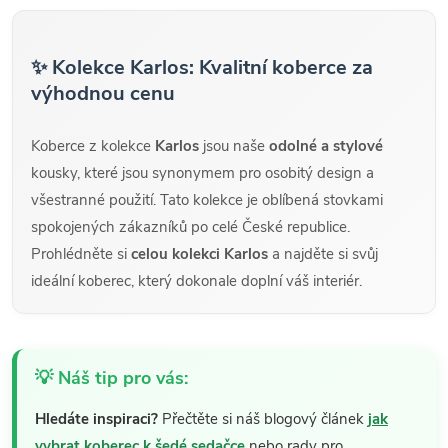
✨ Kolekce Karlos: Kvalitní koberce za
výhodnou cenu
Koberce z kolekce
Karlos
jsou naše
odolné a stylové
kousky, které jsou synonymem pro osobitý design a
všestranné použití. Tato kolekce je oblíbená stovkami
spokojených zákazníků po celé České republice.
Prohlédněte si
celou kolekci Karlos
a najděte si svůj
ideální koberec, který dokonale doplní váš interiér.
💡 Náš tip pro vás:
Hledáte inspiraci?
Přečtěte si náš blogový článek
jak
vybrat koberec k šedé sedačce
nebo rady pro