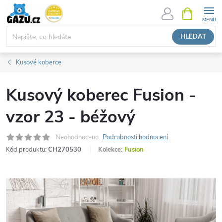
Přejít
NÁKUPNÍ
KOŠÍK
na
obsah
HLEDAT
Kusové koberce
Kusový koberec Fusion -
vzor 23 - béžový
Neohodnoceno
Podrobnosti hodnocení
Kód produktu:
CH270530
Kolekce:
Fusion