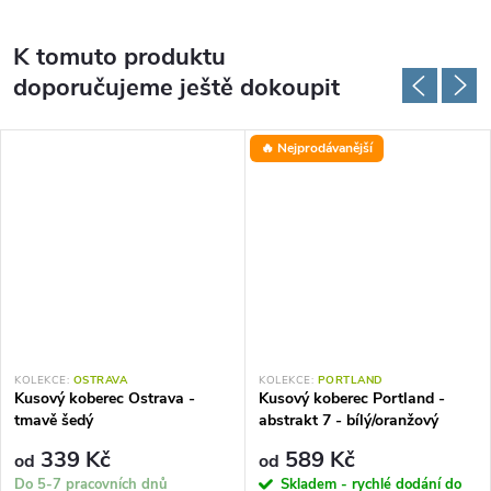
K tomuto produktu
doporučujeme ještě dokoupit
🔥 Nejprodávanější
KOLEKCE:
OSTRAVA
KOLEKCE:
PORTLAND
Kusový koberec Ostrava -
Kusový koberec Portland -
tmavě šedý
abstrakt 7 - bílý/oranžový
339 Kč
589 Kč
od
od
Do 5-7 pracovních dnů
Skladem - rychlé dodání do