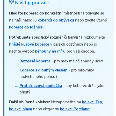
💡 Náš tip pro vás:
Hledáte koberec do konkrétní místnosti?
Podívejte se
na naši nabídku
koberců do obýváku
nebo zvolte útulné
koberce do ložnice
.
Potřebujete specifický rozměr či barvu?
Prozkoumejte
hnědé kusové koberce
v dalších odstínech nebo si
nechte vyrobit
běhouny na míru
pro vaši chodbu.
Bezvlasé koberce
- pro maximálně snadný úklid
Koberce s dlouhým vlasem
- pro milovníky
nadýchaného pohodlí
Protiskluzová podložka
- aby koberec držel jako
přibitý
Další oblíbené kolekce:
Nezapomeňte na
kolekci Tap
,
kolekci Maya
nebo elegantní
kolekci Portland
.