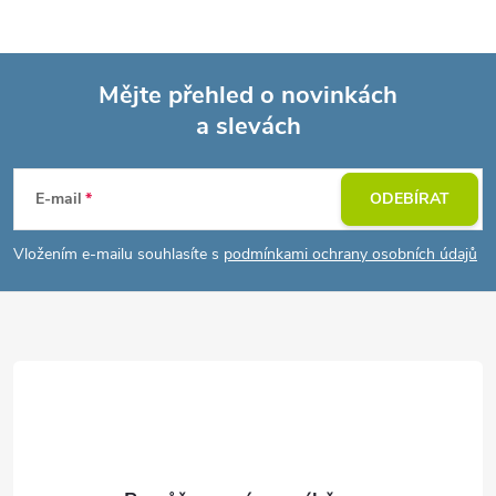
Mějte přehled o novinkách
a slevách
Z
á
E-mail
ODEBÍRAT
p
Vložením e-mailu souhlasíte s
podmínkami ochrany osobních údajů
a
t
í