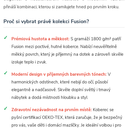
přináší kombinaci, kterou si zamilujete hned po prvním kroku.
Proč si vybrat právě kolekci Fusion?
Prémiová hustota a měkkost:
S gramáží 1800 g/m² patří
Fusion mezi poctivé, hutné koberce. Nabízí neuvěřitelně
měkký povrch, který je příjemný na dotek a zároveň skvěle
izoluje teplo i zvuk.
Moderní design v příjemných barevných tónech:
V
harmonických odstínech, které nebijí do očí, působí
elegantně a nadčasově. Skvěle doplní světlý i tmavý
nábytek a dodá místnosti hloubku a styl.
Zdravotní nezávadnost na prvním místě:
Koberec se
pyšní certifikací OEKO-TEX, která zaručuje, že je bezpečný
pro vás, vaše děti i domácí mazlíčky. Je ideální volbou i pro