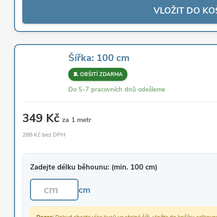
VLOŽIT DO KO
Šířka: 100 cm
🧵 OBŠITÍ ZDARMA
Do 5-7 pracovních dnů odešleme
349 Kč
za 1 metr
288 Kč bez DPH
Zadejte délku běhounu: (min. 100 cm)
cm