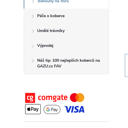
Běhouny na míru
t
Péče o koberce
r
a
Umělé trávníky
n
Výprodej
n
Náš tip: 100 nejlepších koberců na
GAZU.cz FAV
í
p
a
n