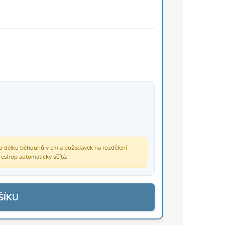
vou délku běhounů v cm a požadavek na rozdělení
š eshop automaticky sčítá.
ŠÍKU