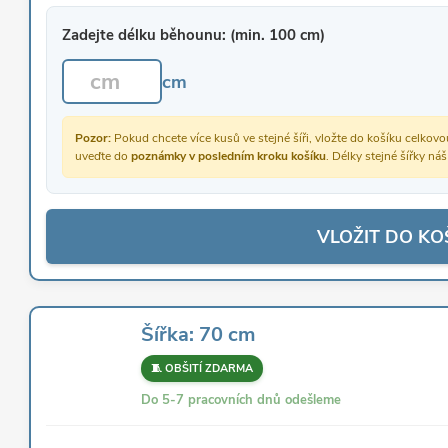
Zadejte délku běhounu: (min. 100 cm)
cm
Pozor:
Pokud chcete více kusů ve stejné šíři, vložte do košíku celko
uveďte do
poznámky v posledním kroku košíku
. Délky stejné šířky ná
VLOŽIT DO KO
Šířka: 70 cm
🧵 OBŠITÍ ZDARMA
Do 5-7 pracovních dnů odešleme