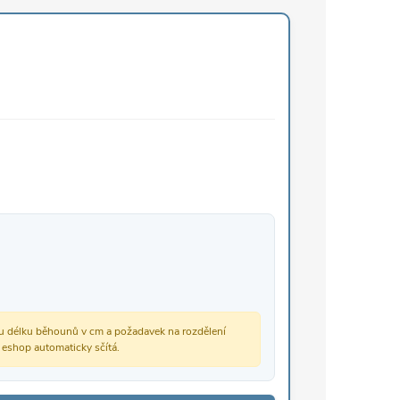
vou délku běhounů v cm a požadavek na rozdělení
š eshop automaticky sčítá.