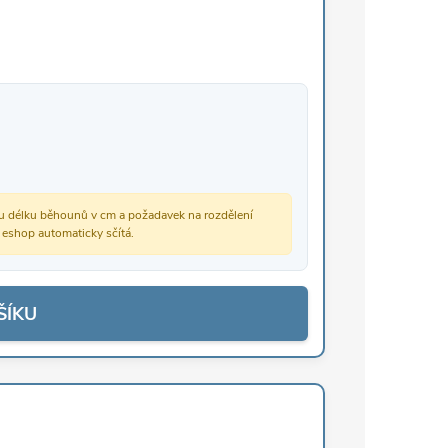
vou délku běhounů v cm a požadavek na rozdělení
š eshop automaticky sčítá.
ŠÍKU