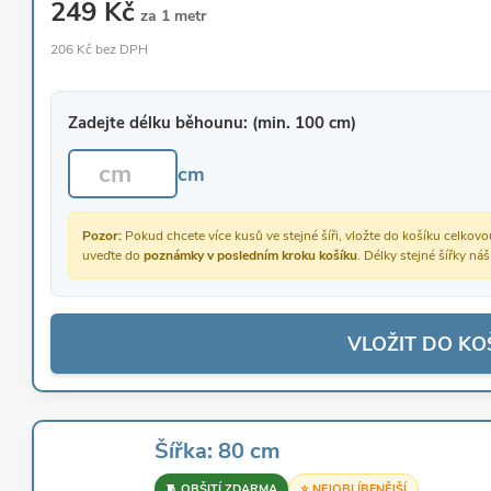
249 Kč
za 1 metr
206 Kč bez DPH
Zadejte délku běhounu: (min. 100 cm)
cm
Pozor:
Pokud chcete více kusů ve stejné šíři, vložte do košíku celko
uveďte do
poznámky v posledním kroku košíku
. Délky stejné šířky ná
VLOŽIT DO KO
Šířka: 80 cm
🧵 OBŠITÍ ZDARMA
⭐ NEJOBLÍBENĚJŠÍ