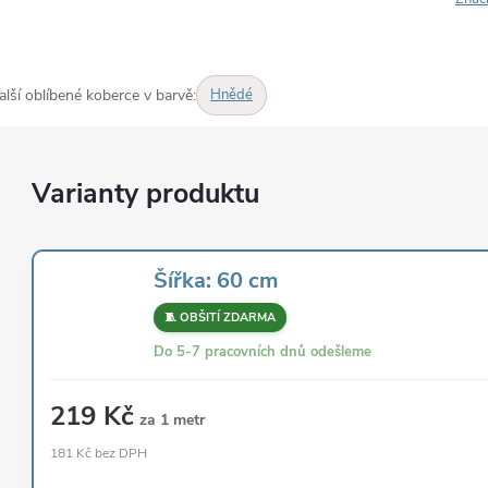
alší oblíbené koberce v barvě:
Hnědé
Šířka: 60 cm
🧵 OBŠITÍ ZDARMA
Do 5-7 pracovních dnů odešleme
219 Kč
za 1 metr
181 Kč bez DPH