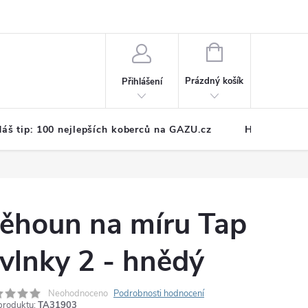
NÁKUPNÍ
KOŠÍK
Prázdný košík
Přihlášení
áš tip: 100 nejlepších koberců na GAZU.cz
Hodnocení o
ěhoun na míru Tap
 vlnky 2 - hnědý
Neohodnoceno
Podrobnosti hodnocení
produktu:
TA31903