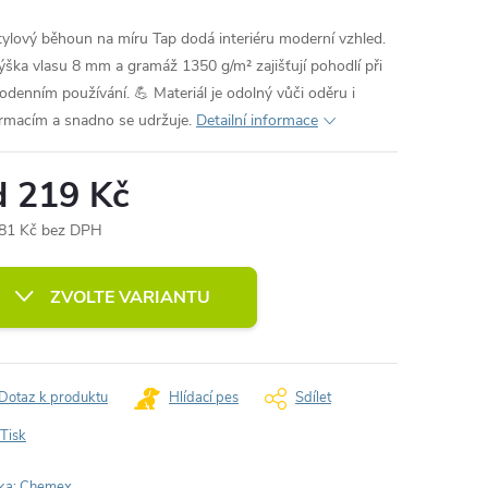
tylový běhoun na míru Tap dodá interiéru moderní vzhled.
ýška vlasu 8 mm a gramáž 1350 g/m² zajišťují pohodlí při
odenním používání. 💪 Materiál je odolný vůči oděru i
rmacím a snadno se udržuje.
Detailní informace
d
219 Kč
81 Kč
bez DPH
ná
:
ZVOLTE VARIANTU
Dotaz k produktu
Hlídací pes
Sdílet
Tisk
ka:
Chemex