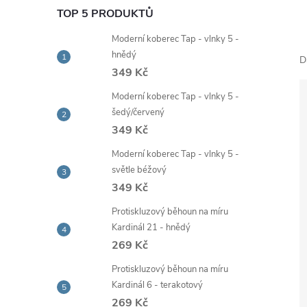
e
TOP 5 PRODUKTŮ
Moderní koberec Tap - vlnky 5 -
l
hnědý
D
349 Kč
Moderní koberec Tap - vlnky 5 -
šedý/červený
349 Kč
Moderní koberec Tap - vlnky 5 -
světle béžový
349 Kč
Protiskluzový běhoun na míru
Kardinál 21 - hnědý
269 Kč
Protiskluzový běhoun na míru
Kardinál 6 - terakotový
269 Kč