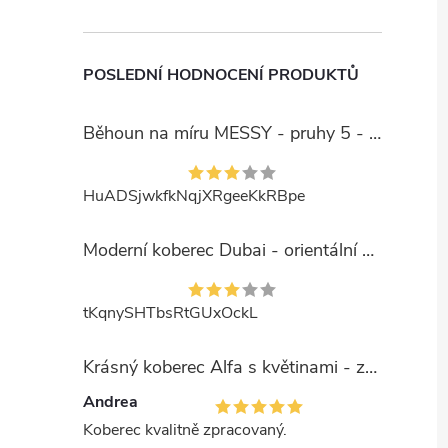
POSLEDNÍ HODNOCENÍ PRODUKTŮ
Běhoun na míru MESSY - pruhy 5 - béžový
HuADSjwkfkNqjXRgeeKkRBpe
Moderní koberec Dubai - orientální 6 - červený
tKqnySHTbsRtGUxOckL
Krásný koberec Alfa s květinami - zelený
Andrea
Koberec kvalitně zpracovaný.