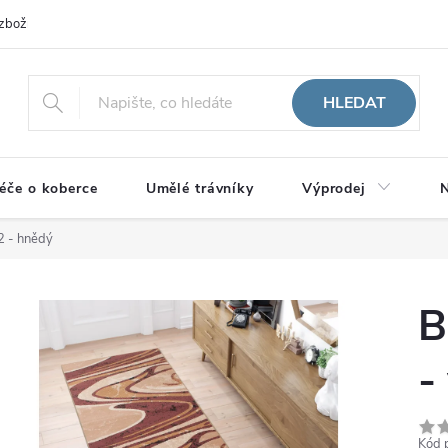
zboží
HLEDAT
éče o koberce
Umělé trávníky
Výprodej
N
2 - hnědý
B
-
Kód 