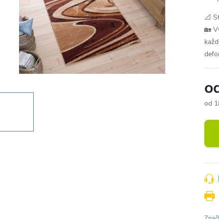
📐 S
🏡 V
každ
defo
o
od
1
Měr
cena
Znač