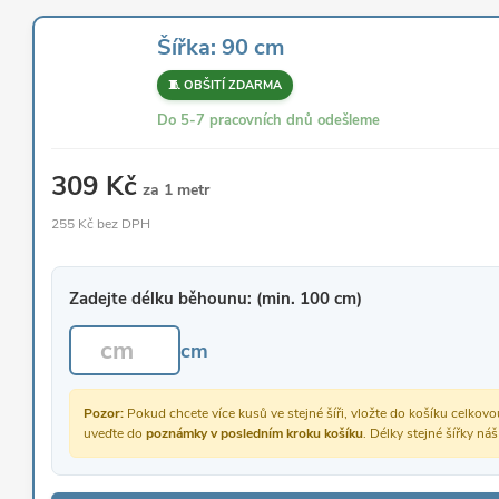
Šířka: 90 cm
🧵 OBŠITÍ ZDARMA
Do 5-7 pracovních dnů odešleme
309 Kč
za 1 metr
255 Kč bez DPH
Zadejte délku běhounu: (min. 100 cm)
cm
Pozor:
Pokud chcete více kusů ve stejné šíři, vložte do košíku celko
uveďte do
poznámky v posledním kroku košíku
. Délky stejné šířky ná