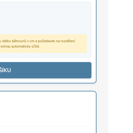
vou délku běhounů v cm a požadavek na rozdělení
š eshop automaticky sčítá.
ŠÍKU