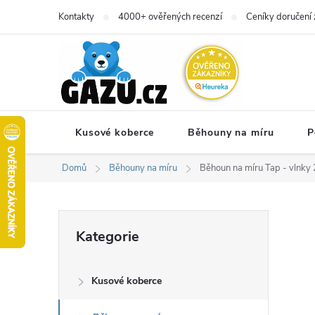
Přejít
Kontakty
4000+ ověřených recenzí
Ceníky doručení 
na
obsah
Kusové koberce
Běhouny na míru
P
Domů
Běhouny na míru
Běhoun na míru Tap - vlnky 
P
Přeskočit
Kategorie
kategorie
o
Kusové koberce
s