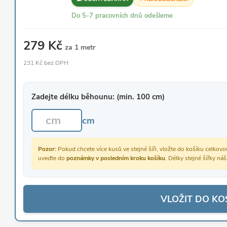
Do 5-7 pracovních dnů odešleme
279 Kč
za 1 metr
231 Kč bez DPH
Zadejte délku běhounu: (min. 100 cm)
cm
Pozor:
Pokud chcete více kusů ve stejné šíři, vložte do košíku celko
uveďte do
poznámky v posledním kroku košíku
. Délky stejné šířky ná
VLOŽIT DO KO