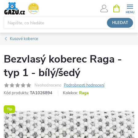
Přejít
NÁKUPNÍ
KOŠÍK
na
obsah
HLEDAT
Kusové koberce
Bezvlasý koberec Raga -
typ 1 - bílý/šedý
Neohodnoceno
Podrobnosti hodnocení
Kód produktu:
TA1026894
Kolekce:
Raga
Tip