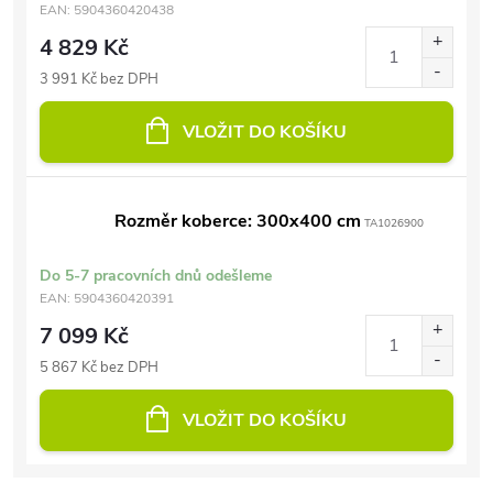
EAN:
5904360420438
4 829 Kč
3 991 Kč bez DPH
VLOŽIT DO KOŠÍKU
Rozměr koberce: 300x400 cm
TA1026900
Do 5-7 pracovních dnů odešleme
EAN:
5904360420391
7 099 Kč
5 867 Kč bez DPH
VLOŽIT DO KOŠÍKU