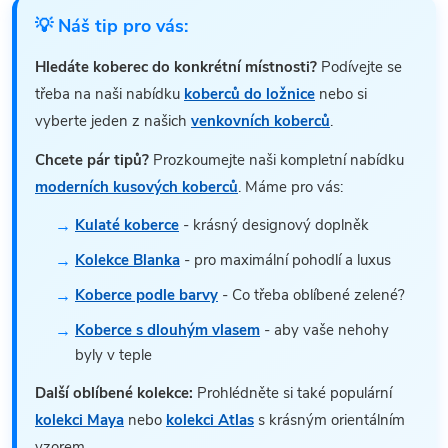
💡 Náš tip pro vás:
Hledáte koberec do konkrétní místnosti?
Podívejte se
třeba na naši nabídku
koberců do ložnice
nebo si
vyberte jeden z našich
venkovních koberců
.
Chcete pár tipů?
Prozkoumejte naši kompletní nabídku
moderních kusových koberců
. Máme pro vás:
Kulaté koberce
- krásný designový doplněk
Kolekce Blanka
- pro maximální pohodlí a luxus
Koberce podle barvy
- Co třeba oblíbené zelené?
Koberce s dlouhým vlasem
- aby vaše nehohy
byly v teple
Další oblíbené kolekce:
Prohlédněte si také populární
kolekci Maya
nebo
kolekci Atlas
s krásným orientálním
vzorem.