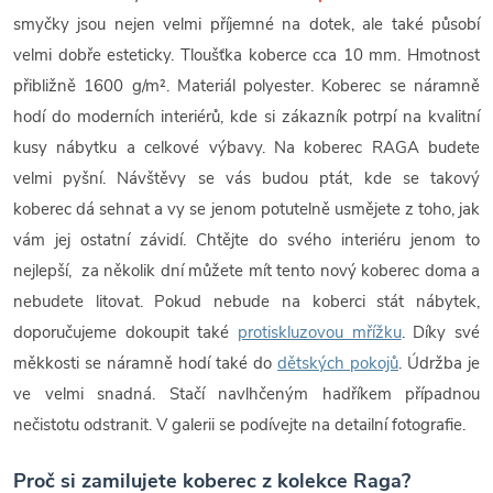
smyčky jsou nejen velmi příjemné na dotek, ale také působí
velmi dobře esteticky. Tloušťka koberce cca 10 mm. Hmotnost
přibližně 1600 g/m². Materiál polyester. Koberec se náramně
hodí do moderních interiérů, kde si zákazník potrpí na kvalitní
kusy nábytku a celkové výbavy. Na koberec RAGA budete
velmi pyšní. Návštěvy se vás budou ptát, kde se takový
koberec dá sehnat a vy se jenom potutelně usmějete z toho, jak
vám jej ostatní závidí. Chtějte do svého interiéru jenom to
nejlepší, za několik dní můžete mít tento nový koberec doma a
nebudete litovat. Pokud nebude na koberci stát nábytek,
doporučujeme dokoupit také
protiskluzovou mřížku
. Díky své
měkkosti se náramně hodí také do
dětských pokojů
. Údržba je
ve velmi snadná. Stačí navlhčeným hadříkem případnou
nečistotu odstranit. V galerii se podívejte na detailní fotografie.
Proč si zamilujete koberec z kolekce Raga?