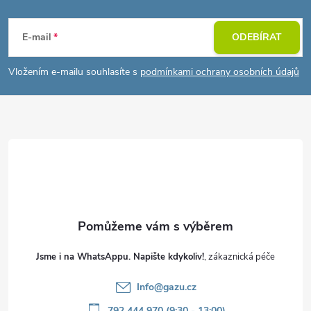
Z
á
E-mail
ODEBÍRAT
p
Vložením e-mailu souhlasíte s
podmínkami ochrany osobních údajů
a
t
í
Jsme i na WhatsAppu. Napište kdykoliv!
Info
@
gazu.cz
792 444 970 (9:30 - 13:00)