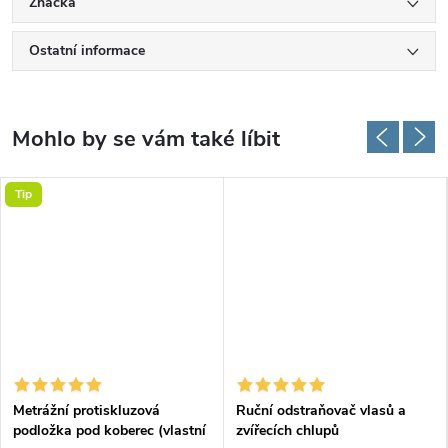
Značka
Ostatní informace
Tip
Metrážní protiskluzová
Ruční odstraňovač vlasů a
podložka pod koberec (vlastní
zvířecích chlupů