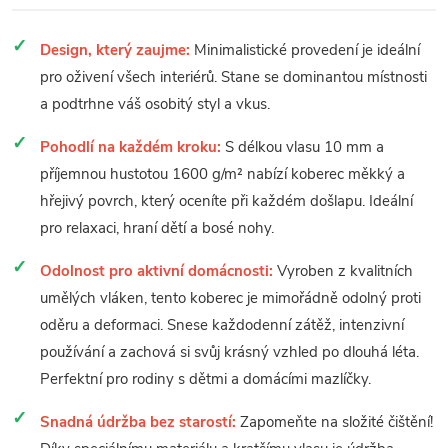
Design, který zaujme:
Minimalistické provedení je ideální
pro oživení všech interiérů. Stane se dominantou místnosti
a podtrhne váš osobitý styl a vkus.
Pohodlí na každém kroku:
S délkou vlasu 10 mm a
příjemnou hustotou 1600 g/m² nabízí koberec měkký a
hřejivý povrch, který oceníte při každém došlapu. Ideální
pro relaxaci, hraní dětí a bosé nohy.
Odolnost pro aktivní domácnosti:
Vyroben z kvalitních
umělých vláken, tento koberec je mimořádně odolný proti
oděru a deformaci. Snese každodenní zátěž, intenzivní
používání a zachová si svůj krásný vzhled po dlouhá léta.
Perfektní pro rodiny s dětmi a domácími mazlíčky.
Snadná údržba bez starostí:
Zapomeňte na složité čištění!