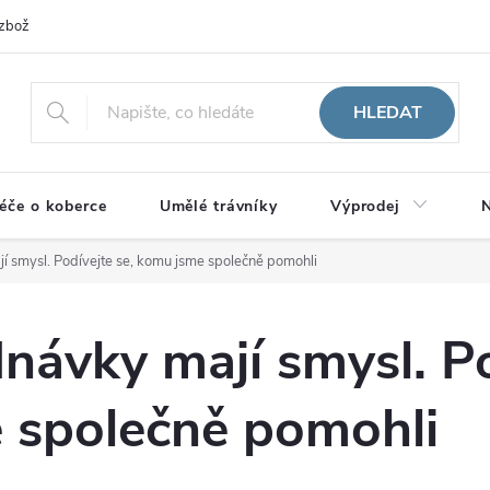
zboží
HLEDAT
éče o koberce
Umělé trávníky
Výprodej
N
í smysl. Podívejte se, komu jsme společně pomohli
návky mají smysl. Po
 společně pomohli