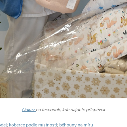
Odkaz
na facebook, kde najdete příspěvek
odej
;
koberce podle místnosti
;
běhouny na míru