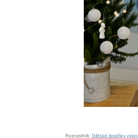
Rozcestník:
Dětské doplňky výpr