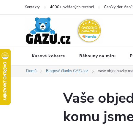
Přejít
Kontakty
4000+ ověřených recenzí
Ceníky doručení 
na
obsah
Kusové koberce
Běhouny na míru
P
Domů
Blogové články GAZU.cz
Vaše objednávky maj
Vaše objed
komu jsme