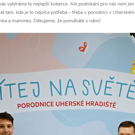
vás vybíráme ty nejlepší koberce. Ale podnikání pro nás není j
am, kde je to nejvíce potřeba – třeba v porodnici v Uherském H
inka a maminky. Děkujeme, že pomáháte s námi!