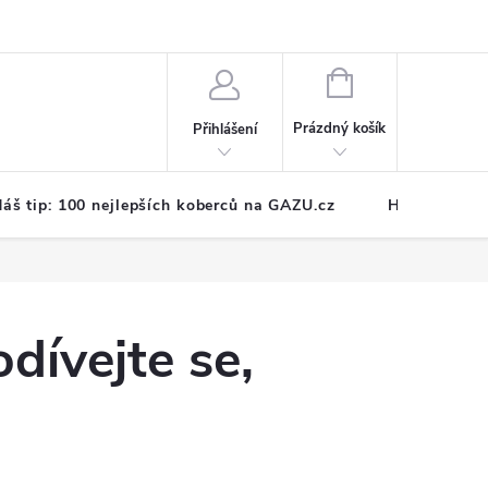
NÁKUPNÍ
KOŠÍK
Prázdný košík
Přihlášení
áš tip: 100 nejlepších koberců na GAZU.cz
Hodnocení o
dívejte se,