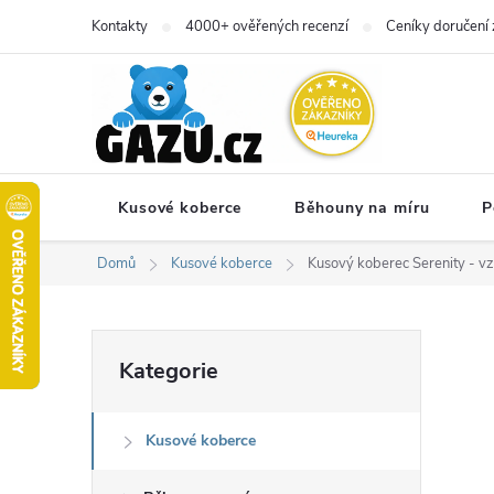
Přejít
Kontakty
4000+ ověřených recenzí
Ceníky doručení 
na
obsah
Kusové koberce
Běhouny na míru
P
Domů
Kusové koberce
Kusový koberec Serenity - vz
P
Přeskočit
Kategorie
kategorie
o
Kusové koberce
s