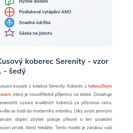
Rychlé dodání
Podlahové vytápění ANO
Snadná údržba
Sázka na jistotu
Kusový koberec Serenity - vzor
1 - šedý
uxusní kousek z kolekce Serenity. Koberec s
heboučkým
lasem
, který je neuvěřitelně příjemný na dotek. Dosahuje
arametrů vysoce kvalitních koberců za příznivou cenu.
kvěle se hodí do moderního interiéru. Díky svým jemným
arvám doplní zbytek pokoje přesně o ten poslední
uxusní prvek, který hledáte. Tento model je zárukou vaší