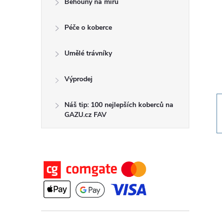
Běhouny na míru
t
Péče o koberce
r
a
Umělé trávníky
n
Výprodej
n
Náš tip: 100 nejlepších koberců na
GAZU.cz FAV
í
p
a
n