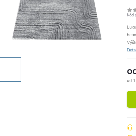
Kód 
Luxu
hebo
Výšk
Deta
o
od
1
Měr
cena