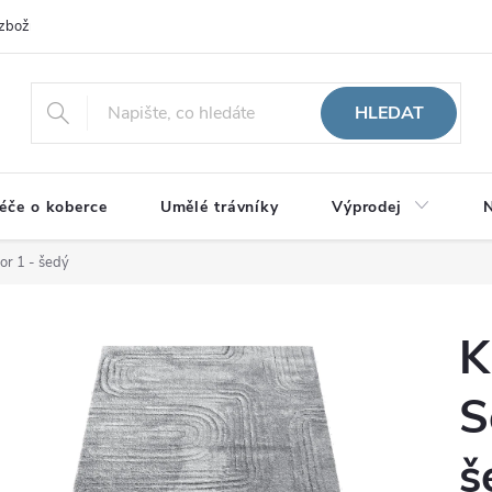
zboží
HLEDAT
éče o koberce
Umělé trávníky
Výprodej
N
or 1 - šedý
K
S
š