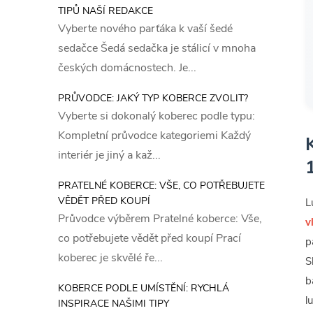
TIPŮ NAŠÍ REDAKCE
Vyberte nového parťáka k vaší šedé
sedačce Šedá sedačka je stálicí v mnoha
českých domácnostech. Je...
PRŮVODCE: JAKÝ TYP KOBERCE ZVOLIT?
Vyberte si dokonalý koberec podle typu:
Kompletní průvodce kategoriemi Každý
interiér je jiný a kaž...
PRATELNÉ KOBERCE: VŠE, CO POTŘEBUJETE
VĚDĚT PŘED KOUPÍ
L
Průvodce výběrem Pratelné koberce: Vše,
v
co potřebujete vědět před koupí Prací
p
koberec je skvělé ře...
S
b
KOBERCE PODLE UMÍSTĚNÍ: RYCHLÁ
l
INSPIRACE NAŠIMI TIPY