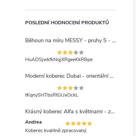
POSLEDNÍ HODNOCENÍ PRODUKTŮ
Běhoun na míru MESSY - pruhy 5 - béžový
HuADSjwkfkNqjXRgeeKkRBpe
Moderní koberec Dubai - orientální 6 - červený
tKqnySHTbsRtGUxOckL
Krásný koberec Alfa s květinami - zelený
Andrea
Koberec kvalitně zpracovaný.