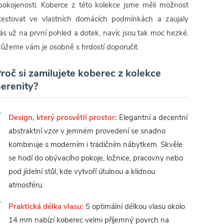
pokojenosti. Koberce z této kolekce jsme měli možnost
testovat ve vlastních domácích podmínkách a zaujaly
ás už na první pohled a dotek, navíc jsou tak moc hezké.
ůžeme vám je osobně s hrdostí doporučit.
roč si zamilujete koberec z kolekce
erenity?
Design, který prosvětlí prostor:
Elegantní a decentní
abstraktní vzor v jemném provedení se snadno
kombinuje s moderním i tradičním nábytkem. Skvěle
se hodí do obývacího pokoje, ložnice, pracovny nebo
pod jídelní stůl, kde vytvoří útulnou a klidnou
atmosféru.
Praktická délka vlasu:
S optimální délkou vlasu okolo
14 mm nabízí koberec velmi příjemný povrch na