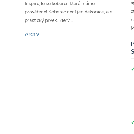
s
Inspirujte se koberci, které máme
o
prověřené! Koberec není jen dekorace, ale
n
praktický prvek, který ...
M
Archiv
P
S