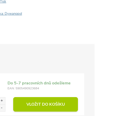
Tisk
ka:
Dywanopol
Do 5-7 pracovních dnů odešleme
EAN:
5905490923684
VLOŽIT DO KOŠÍKU