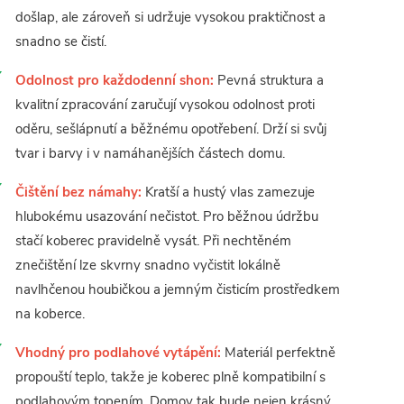
došlap, ale zároveň si udržuje vysokou praktičnost a
snadno se čistí.
Odolnost pro každodenní shon:
Pevná struktura a
kvalitní zpracování zaručují vysokou odolnost proti
oděru, sešlápnutí a běžnému opotřebení. Drží si svůj
tvar i barvy i v namáhanějších částech domu.
Čištění bez námahy:
Kratší a hustý vlas zamezuje
hlubokému usazování nečistot. Pro běžnou údržbu
stačí koberec pravidelně vysát. Při nechtěném
znečištění lze skvrny snadno vyčistit lokálně
navlhčenou houbičkou a jemným čisticím prostředkem
na koberce.
Vhodný pro podlahové vytápění:
Materiál perfektně
propouští teplo, takže je koberec plně kompatibilní s
podlahovým topením. Domov tak bude nejen krásný,