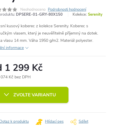
Neohodnoceno
Podrobnosti hodnocení
produktu:
DPSERE-01-GRY-80X150
Kolekce:
Serenity
sní kusový koberec z kolekce Serenity. Koberec s
učkým vlasem, který je neuvěřitelně příjemný na dotek.
a vlasu 14 mm. Váha 1950 g/m2. Materiál polyester.
ilní informace
d
1 299 Kč
 074 Kč
bez DPH
ná
:
ZVOLTE VARIANTU
Dotaz k produktu
Hlídací pes
Sdílet