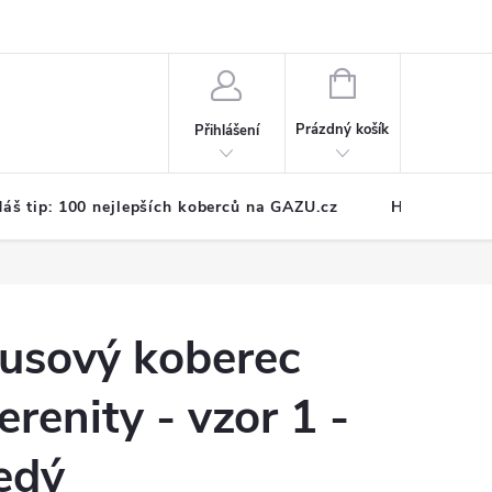
NÁKUPNÍ
KOŠÍK
Prázdný košík
Přihlášení
áš tip: 100 nejlepších koberců na GAZU.cz
Hodnocení o
usový koberec
erenity - vzor 1 -
edý