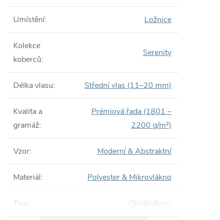
Umístění
:
Ložnice
Kolekce
Serenity
koberců
:
Délka vlasu
:
Střední vlas (11–20 mm)
Kvalita a
Prémiová řada (1801 –
gramáž
:
2200 g/m²)
Vzor
:
Moderní & Abstraktní
Materiál
:
Polyester & Mikrovlákno
Tvar
:
Obdélníkový