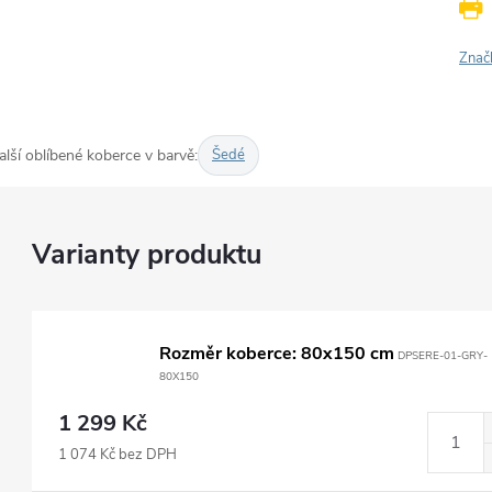
Znač
alší oblíbené koberce v barvě:
Šedé
Rozměr koberce: 80x150 cm
DPSERE-01-GRY-
80X150
1 299 Kč
1 074 Kč bez DPH