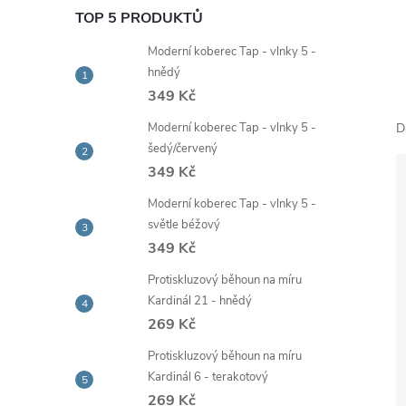
e
TOP 5 PRODUKTŮ
Moderní koberec Tap - vlnky 5 -
l
hnědý
349 Kč
Moderní koberec Tap - vlnky 5 -
D
šedý/červený
349 Kč
Moderní koberec Tap - vlnky 5 -
světle béžový
349 Kč
Protiskluzový běhoun na míru
Kardinál 21 - hnědý
269 Kč
Protiskluzový běhoun na míru
Kardinál 6 - terakotový
269 Kč