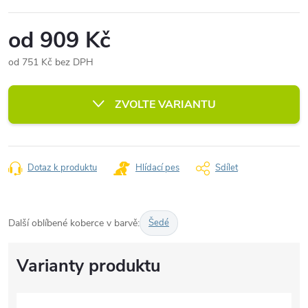
od
909 Kč
od
751 Kč
bez DPH
Měrná
cena:
ZVOLTE VARIANTU
Dotaz k produktu
Hlídací pes
Sdílet
Další oblíbené koberce v barvě:
Šedé