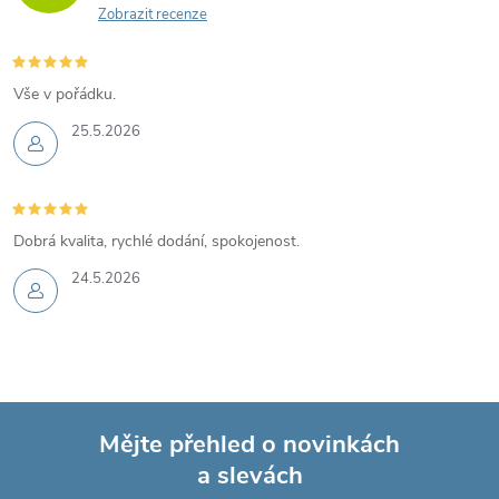
Zobrazit recenze
Vše v pořádku.
25.5.2026
Dobrá kvalita, rychlé dodání, spokojenost.
24.5.2026
Mějte přehled o novinkách
a slevách
Z