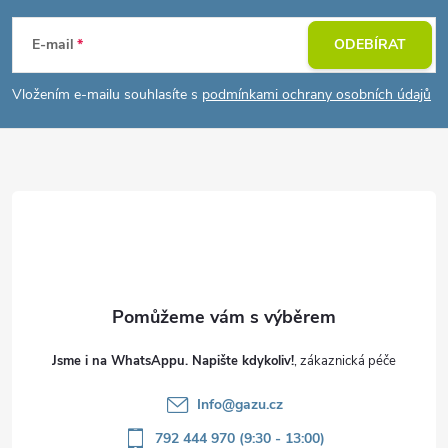
á
E-mail
ODEBÍRAT
p
Vložením e-mailu souhlasíte s
podmínkami ochrany osobních údajů
a
t
í
Jsme i na WhatsAppu. Napište kdykoliv!
Info
@
gazu.cz
792 444 970 (9:30 - 13:00)