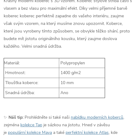
Krásný moderní koberec s 3D vzorem. Koberec stylově střídá části s
vlasem a bez vlasu pro maximální efekt. Díky velmi příjemné barvě
koberec koberec perfektně zapadne do vašeho interiéru, zaujme
však svým vzorem, na který musíme znovu upozornit. Koberce,
které jsou vyrobeny tímto způsobem, se obvykle těžko shání, proto
budete mít jistotu originálního kousku, který zaujme doslova
každého. Velmi snadná údržba.
Materiál:
Polypropylen
Hmotnost:
1400 g/m2
Tloušťka koberce:
10 mm
Snadná údržba:
Ano
✨
Náš tip:
Prohlédněte si také naši
nabídku moderních koberců
,
zejména
kolekce Tap
je sázkou na jistotu. Hned v závěsu
je
populární kolekce Maya
a také
perfektní kolekce Atlas
, kde