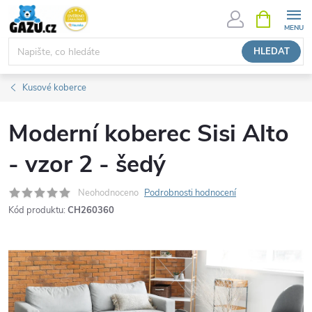
Přejít
NÁKUPNÍ
KOŠÍK
na
obsah
HLEDAT
Kusové koberce
Moderní koberec Sisi Alto
- vzor 2 - šedý
Neohodnoceno
Podrobnosti hodnocení
Kód produktu:
CH260360