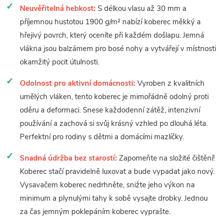
Neuvěřitelná hebkost:
S délkou vlasu až 30 mm a
příjemnou hustotou 1900 g/m² nabízí koberec měkký a
hřejivý povrch, který oceníte při každém došlapu. Jemná
vlákna jsou balzámem pro bosé nohy a vytvářejí v místnosti
okamžitý pocit útulnosti.
Odolnost pro aktivní domácnosti:
Vyroben z kvalitních
umělých vláken, tento koberec je mimořádně odolný proti
oděru a deformaci. Snese každodenní zátěž, intenzivní
používání a zachová si svůj krásný vzhled po dlouhá léta.
Perfektní pro rodiny s dětmi a domácími mazlíčky.
Snadná údržba bez starostí:
Zapomeňte na složité čištění!
Koberec stačí pravidelně luxovat a bude vypadat jako nový.
Vysavačem koberec nedrhněte, snižte jeho výkon na
minimum a plynulými tahy k sobě vysajte drobky. Jednou
za čas jemným poklepáním koberec vyprašte.