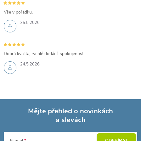
Vše v pořádku.
25.5.2026
Dobrá kvalita, rychlé dodání, spokojenost.
24.5.2026
Mějte přehled o novinkách
a slevách
Z
E-mail
ODEBÍRAT