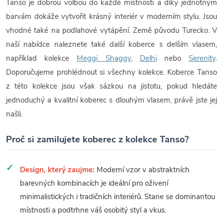
Tanso je dobrou volbou do každé místnosti a díky jednotným
barvám dokáže vytvořit krásný interiér v moderním stylu. Jsou
vhodné také na podlahové vytápění. Země původu Turecko. V
naší nabídce naleznete také další koberce s delším vlasem,
například kolekce
Meggi Shaggy
,
Delhi
nebo
Serenity
.
Doporučujeme prohlédnout si všechny kolekce. Koberce Tanso
z této kolekce jsou však sázkou na jistotu, pokud hledáte
jednoduchý a kvalitní koberec s dlouhým vlasem, právě jste jej
našli.
Proč si zamilujete koberec z kolekce Tanso?
Design, který zaujme:
Moderní vzor v abstraktních
barevných kombinacích je ideální pro oživení
minimalistických i tradičních interiérů. Stane se dominantou
místnosti a podtrhne váš osobitý styl a vkus.