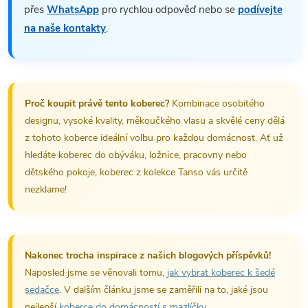
přes
WhatsApp
pro rychlou odpověď nebo se
podívejte
na naše kontakty
.
Proč koupit právě tento koberec?
Kombinace osobitého
designu, vysoké kvality, měkoučkého vlasu a skvělé ceny dělá
z tohoto koberce ideální volbu pro každou domácnost. Ať už
hledáte koberec do obýváku, ložnice, pracovny nebo
dětského pokoje, koberec z kolekce Tanso vás určitě
nezklame!
Nakonec trocha inspirace z našich blogových příspěvků!
Naposled jsme se věnovali tomu,
jak vybrat koberec k šedé
sedačce
. V dalším článku jsme se zaměřili na to, jaké jsou
nejlepší
koberce do domácností s mazlíčky
.