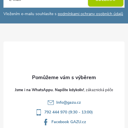
á
p
Vložením e-mailu souhlasíte s
podmínkami ochrany osobních údajů
a
t
í
Jsme i na WhatsAppu. Napište kdykoliv!
Info
@
gazu.cz
792 444 970 (9:30 - 13:00)
Facebook GAZU.cz