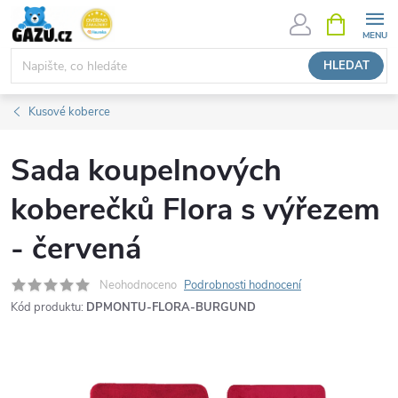
Přejít
NÁKUPNÍ
KOŠÍK
na
obsah
HLEDAT
Kusové koberce
Sada koupelnových
koberečků Flora s výřezem
- červená
Neohodnoceno
Podrobnosti hodnocení
Kód produktu:
DPMONTU-FLORA-BURGUND