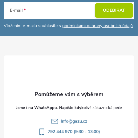
á
E-mail
ODEBÍRAT
p
Vložením e-mailu souhlasíte s
podmínkami ochrany osobních údajů
a
t
í
Jsme i na WhatsAppu. Napište kdykoliv!
Info
@
gazu.cz
792 444 970 (9:30 - 13:00)