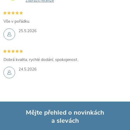
Zobrazit recenze
Vše v pořádku.
25.5.2026
Dobrá kvalita, rychlé dodání, spokojenost.
24.5.2026
Mějte přehled o novinkách
a slevách
Z