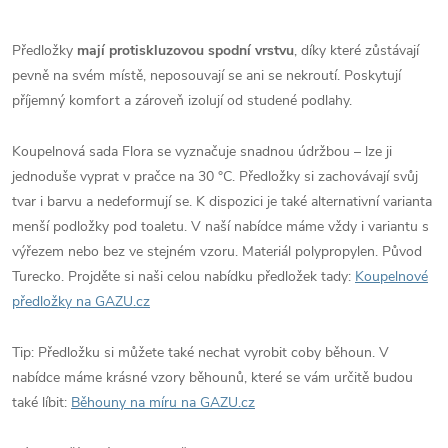
Předložky
mají protiskluzovou spodní vrstvu
, díky které zůstávají
pevně na svém místě, neposouvají se ani se nekroutí. Poskytují
příjemný komfort a zároveň izolují od studené podlahy.
Koupelnová sada Flora se vyznačuje snadnou údržbou – lze ji
jednoduše vyprat v pračce na 30 °C. Předložky si zachovávají svůj
tvar i barvu a nedeformují se. K dispozici je také alternativní varianta
menší podložky pod toaletu. V naší nabídce máme vždy i variantu s
výřezem nebo bez ve stejném vzoru. Materiál polypropylen. Původ
Turecko. Projděte si naši celou nabídku předložek tady:
Koupelnové
předložky na GAZU.cz
Tip: Předložku si můžete také nechat vyrobit coby běhoun. V
nabídce máme krásné vzory běhounů, které se vám určitě budou
také líbit:
Běhouny na míru na GAZU.cz