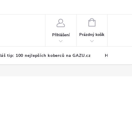
NÁKUPNÍ
KOŠÍK
Prázdný košík
Přihlášení
áš tip: 100 nejlepších koberců na GAZU.cz
Hodnocení o