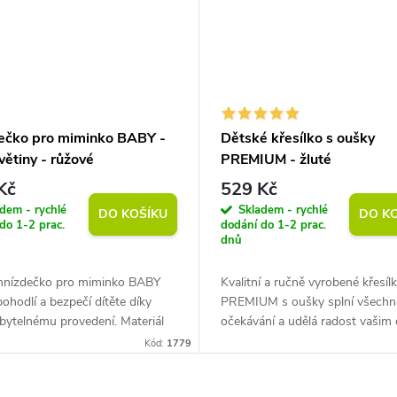
ečko pro miminko BABY -
Dětské křesílko s oušky
větiny - růžové
PREMIUM - žluté
Kč
529 Kč
dem - rychlé
Skladem - rychlé
DO KOŠÍKU
DO K
do 1-2 prac.
dodání do 1-2 prac.
dnů
hnízdečko pro miminko BABY
Kvalitní a ručně vyrobené křesíl
pohodlí a bezpečí dítěte díky
PREMIUM s oušky splní všechn
bytelnému provedení. Materiál
očekávání a udělá radost vašim
. Certifikát OEKO-TEX Standard
Výhody: snímatelný potah (zip),
Kód:
1779
učástí pratelná podložka....
polyuretanová pěna, prošívaný sa