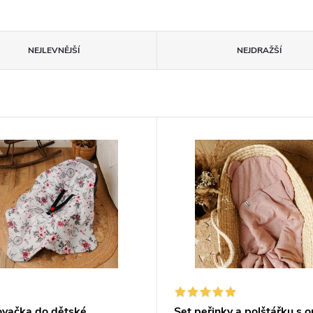
NEJLEVNĚJŠÍ
NEJDRAŽŠÍ
ovačka do dětské
Set peřinky a polštářku s 