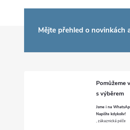
k
y
v
Z
Mějte přehled o novinkách
ý
á
p
p
i
a
s
u
t
í
Jsme i na WhatsAp
Napište kdykoliv!