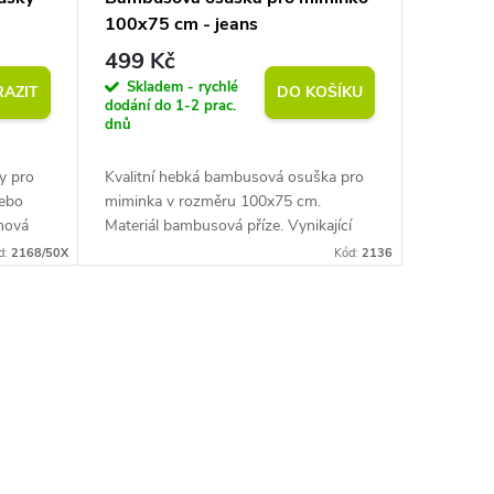
100x75 cm - jeans
499 Kč
Skladem - rychlé
AZIT
DO KOŠÍKU
dodání do 1-2 prac.
dnů
y pro
Kvalitní hebká bambusová osuška pro
nebo
miminka v rozměru 100x75 cm.
nová
Materiál bambusová příze. Vynikající
t a
prodyšnost materiálu. V létě skvěle
d:
2168/50X
Kód:
2136
5...
odvádí teplo a v zimě naopak zadržuje...