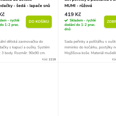
edačky - šedá - lapače snů
MUMI - růžová
Kč
419 Kč
dem - rychlé
Skladem - rychlé
DO KOŠÍKU
ZOBR
do 1-2 prac.
dodání do 1-2 prac.
dnů
ální dětská zavinovačka do
Sada peřinky a polštářku s oušk
dačky s kapucí a oušky. Systém
miminko do kočárku, postýlky 
: 3 body. Rozměr: 90x90 cm.
Mojžíšova koše. Materiál mušelí
l: prémiová bavlna s vaflovou
bavlna zajišťující tepelný komfor
Kód:
2218
Kó
na jedné straně a potiskem...
pohodlí. Rozměry přikrývky: 50x7