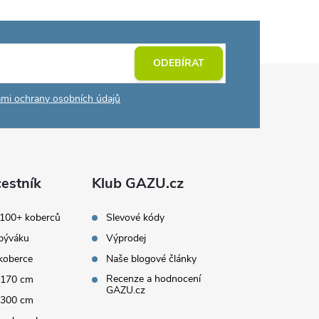
ODEBÍRAT
mi ochrany osobních údajů
estník
Klub GAZU.cz
 100+ koberců
Slevové kódy
býváku
Výprodej
koberce
Naše blogové články
Recenze a hodnocení
x170 cm
GAZU.cz
x300 cm