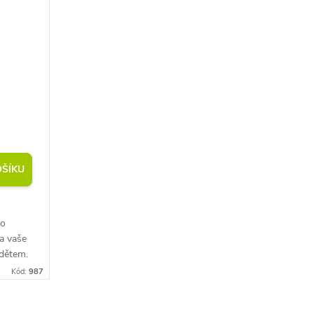
OŠÍKU
ko
a vaše
 dětem.
Kód:
987
met,...