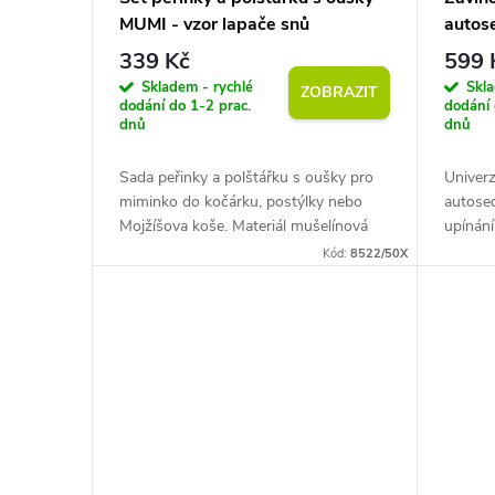
o
MUMI - vzor lapače snů
autos
r
339 Kč
599 
d
o
Skladem - rychlé
Skla
ZOBRAZIT
dodání do 1-2 prac.
dodání 
u
dnů
dnů
d
k
Sada peřinky a polštářku s oušky pro
Univerz
u
miminko do kočárku, postýlky nebo
autose
t
Mojžíšova koše. Materiál mušelínová
upínání
k
bavlna zajišťující tepelný komfort a
Materiá
Kód:
8522/50X
pohodlí. Rozměry přikrývky: 50x75...
vazbou 
ů
t
ů