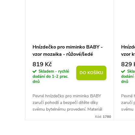
Hnízdečko pro miminko BABY -
Hnízd
vzor mozaika - růžové/šedé
vzor k
819 Kč
829 
Skladem - rychlé
Skla
DO KOŠÍKU
dodání do 1-2 prac.
dodání 
dnů
dnů
Pevné hnízdečko pro miminko BABY
Pevné 
zaručí pohodlí a bezpečí dítěte díky
zaručí 
svému bytelnému provedení. Materiál
svému 
bavlna. Certifikát OEKO-TEX Standard
bavlna
Kód:
1780
100. Součástí pratelná podložka....
100. So