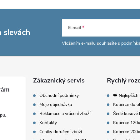
E-mail
a slevách
Vložením e-mailu souhlasíte s
podmínka
Zákaznický servis
Rychlý rozc
Obchodní podmínky
👑 Nejlepších
Moje objednávka
Koberce do o
Reklamace a vrácení zboží
Šedé kusové 
pu.
Kontakty
Koberce 120
Ceníky doručení zboží
Koberce 200