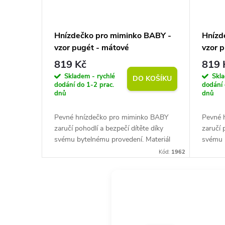
Hnízdečko pro miminko BABY -
Hnízd
vzor pugét - mátové
vzor 
819 Kč
819 
Skladem - rychlé
Skla
DO KOŠÍKU
dodání do 1-2 prac.
dodání 
dnů
dnů
Pevné hnízdečko pro miminko BABY
Pevné 
zaručí pohodlí a bezpečí dítěte díky
zaručí 
svému bytelnému provedení. Materiál
svému 
bavlna. Certifikát OEKO-TEX Standard
bavlna
Kód:
1962
100. Součástí pratelná podložka....
100. So