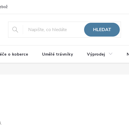
zboží
HLEDAT
éče o koberce
Umělé trávníky
Výprodej
N
.