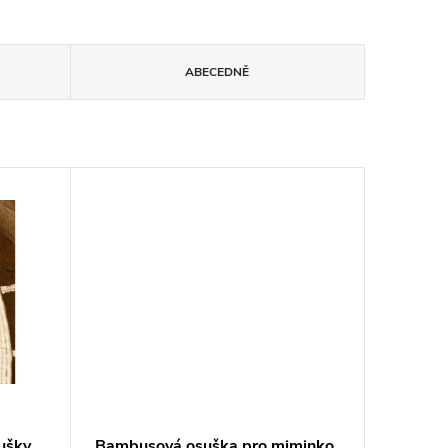
ABECEDNĚ
oušky
Bambusová osuška pro miminko