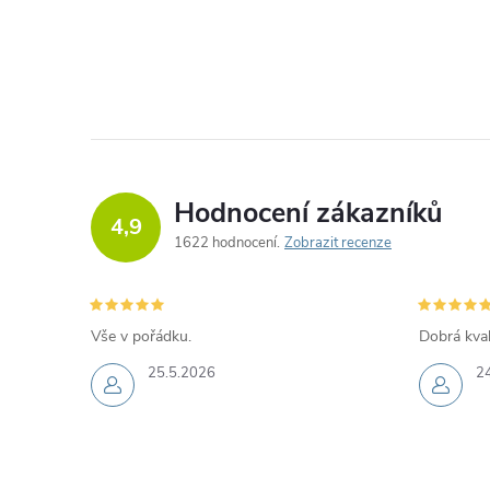
O
v
l
á
d
Hodnocení zákazníků
4,9
a
1622 hodnocení
Zobrazit recenze
c
í
Vše v pořádku.
Dobrá kval
p
25.5.2026
2
r
v