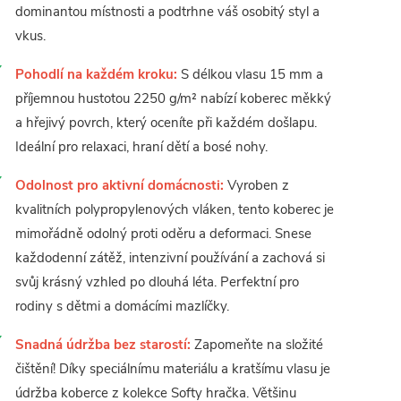
dominantou místnosti a podtrhne váš osobitý styl a
vkus.
Pohodlí na každém kroku:
S délkou vlasu 15 mm a
příjemnou hustotou 2250 g/m² nabízí koberec měkký
a hřejivý povrch, který oceníte při každém došlapu.
Ideální pro relaxaci, hraní dětí a bosé nohy.
Odolnost pro aktivní domácnosti:
Vyroben z
kvalitních polypropylenových vláken, tento koberec je
mimořádně odolný proti oděru a deformaci. Snese
každodenní zátěž, intenzivní používání a zachová si
svůj krásný vzhled po dlouhá léta. Perfektní pro
rodiny s dětmi a domácími mazlíčky.
Snadná údržba bez starostí:
Zapomeňte na složité
čištění! Díky speciálnímu materiálu a kratšímu vlasu je
údržba koberce z kolekce Softy hračka. Většinu