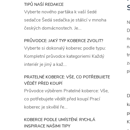
TIPŮ NAŠÍ REDAKCE
Vyberte nového parťáka k vaší šedé
sedačce Šedá sedačka je stálicí v mnoha
N
českých domácnostech. Je...
D
n
PRŮVODCE: JAKÝ TYP KOBERCE ZVOLIT?
n
Vyberte si dokonalý koberec podle typu:
t
Kompletní průvodce kategoriemi Každý
z
interiér je jiný a kaž...
p
PRATELNÉ KOBERCE: VŠE, CO POTŘEBUJETE
VĚDĚT PŘED KOUPÍ
Průvodce výběrem Pratelné koberce: Vše,
D
co potřebujete vědět před koupí Prací
k
koberec je skvělé ře...
p
KOBERCE PODLE UMÍSTĚNÍ: RYCHLÁ
K
INSPIRACE NAŠIMI TIPY