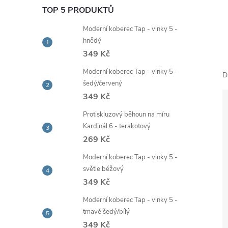
e
TOP 5 PRODUKTŮ
Moderní koberec Tap - vlnky 5 -
l
hnědý
349 Kč
Moderní koberec Tap - vlnky 5 -
D
šedý/červený
349 Kč
Protiskluzový běhoun na míru
Kardinál 6 - terakotový
269 Kč
Moderní koberec Tap - vlnky 5 -
světle béžový
349 Kč
Moderní koberec Tap - vlnky 5 -
tmavě šedý/bílý
349 Kč