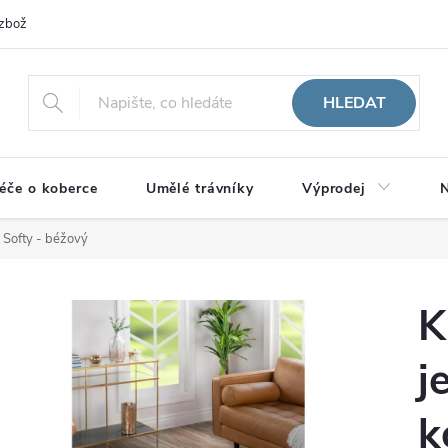
zboží
HLEDAT
éče o koberce
Umělé trávníky
Výprodej
N
 Softy - béžový
K
j
k