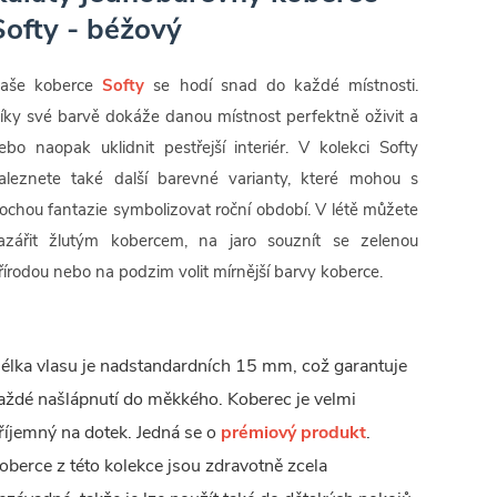
Softy - béžový
aše koberce
Softy
se hodí snad do každé místnosti.
íky své barvě dokáže danou místnost perfektně oživit a
ebo naopak uklidnit pestřejší interiér. V kolekci Softy
aleznete také další barevné varianty, které mohou s
rochou fantazie symbolizovat roční období. V létě můžete
azářit žlutým kobercem, na jaro souznít se zelenou
řírodou nebo na podzim volit mírnější barvy koberce.
élka vlasu je nadstandardních 15 mm, což garantuje
aždé našlápnutí do měkkého. Koberec je velmi
říjemný na dotek. Jedná se o
prémiový produkt
.
oberce z této kolekce jsou zdravotně zcela