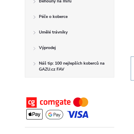
Běhouny na míru
t
Péče o koberce
r
a
Umělé trávníky
n
Výprodej
n
Náš tip: 100 nejlepších koberců na
GAZU.cz FAV
í
p
a
n