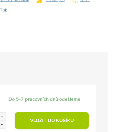
Dotaz k produktu
Hlídací pes
Sdílet
Tisk
Do 5-7 pracovních dnů odešleme
VLOŽIT DO KOŠÍKU