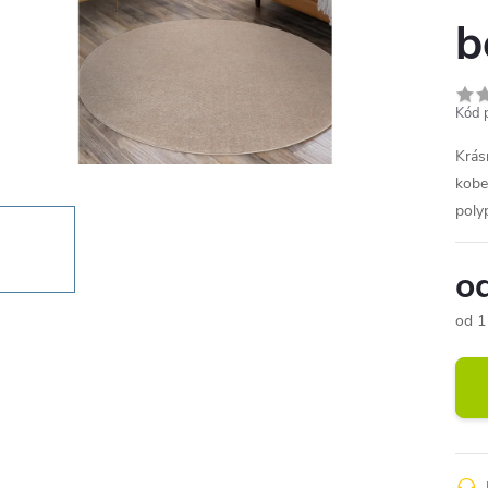
b
Kód 
Krás
kobe
poly
o
od
1
Měr
cena