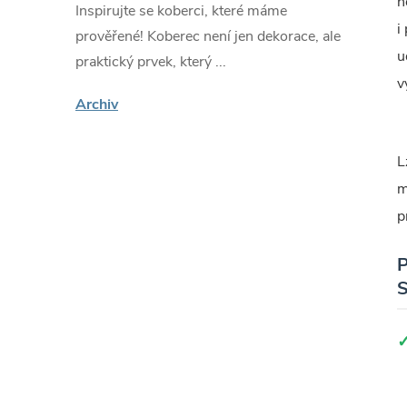
n
Inspirujte se koberci, které máme
i
prověřené! Koberec není jen dekorace, ale
u
praktický prvek, který ...
v
Archiv
L
m
p
P
S