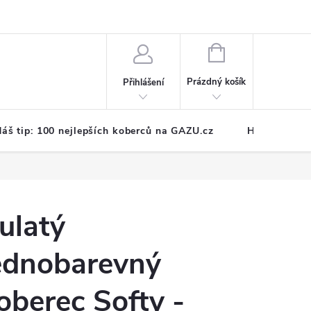
NÁKUPNÍ
KOŠÍK
Prázdný košík
Přihlášení
áš tip: 100 nejlepších koberců na GAZU.cz
Hodnocení o
ulatý
ednobarevný
oberec Softy -