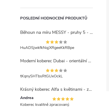
POSLEDNÍ HODNOCENÍ PRODUKTŮ
Běhoun na míru MESSY - pruhy 5 - béžový
HuADSjwkfkNqjXRgeeKkRBpe
Moderní koberec Dubai - orientální 6 - červený
tKqnySHTbsRtGUxOckL
Krásný koberec Alfa s květinami - zelený
Andrea
Koberec kvalitně zpracovaný.