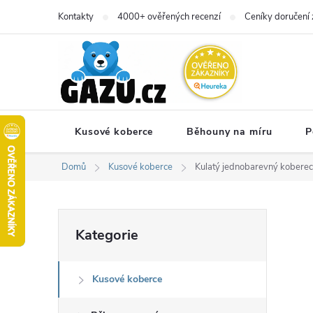
Přejít
Kontakty
4000+ ověřených recenzí
Ceníky doručení 
na
obsah
Kusové koberce
Běhouny na míru
P
Domů
Kusové koberce
Kulatý jednobarevný koberec
P
Přeskočit
Kategorie
kategorie
o
Kusové koberce
s