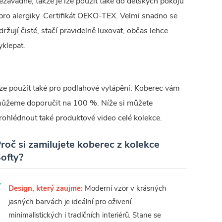
ezávadné, takže je lze použít také do dětských pokojů
 pro alergiky. Certifikát OEKO-TEX. Velmi snadno se
držují čisté, stačí pravidelně luxovat, občas lehce
yklepat.
ze použít také pro podlahové vytápění. Koberec vám
ůžeme doporučit na 100 %. Níže si můžete
rohlédnout také produktové video celé kolekce.
roč si zamilujete koberec z kolekce
ofty?
Design, který zaujme:
Moderní vzor v krásných
jasných barvách je ideální pro oživení
minimalistických i tradičních interiérů. Stane se