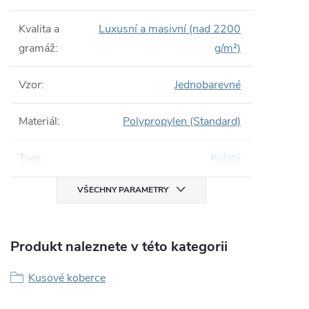
Kvalita a
Luxusní a masivní (nad 2200
gramáž
:
g/m²)
Vzor
:
Jednobarevné
Materiál
:
Polypropylen (Standard)
Tvar
:
Kulatý
VŠECHNY PARAMETRY
Produkt naleznete v této kategorii
Kusové koberce