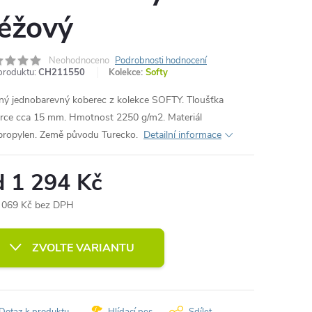
éžový
Neohodnoceno
Podrobnosti hodnocení
produktu:
CH211550
Kolekce:
Softy
ný jednobarevný koberec z kolekce SOFTY. Tloušťka
rce cca 15 mm. Hmotnost 2250 g/m2. Materiál
propylen. Země původu Turecko.
Detailní informace
d
1 294 Kč
 069 Kč
bez DPH
ná
:
ZVOLTE VARIANTU