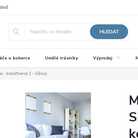
zboží
HLEDAT
éče o koberce
Umělé trávníky
Výprodej
N
o - kosočtverce 2 - růžový
M
S
k