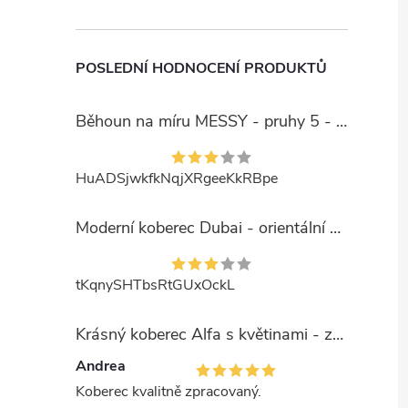
POSLEDNÍ HODNOCENÍ PRODUKTŮ
Běhoun na míru MESSY - pruhy 5 - béžový
HuADSjwkfkNqjXRgeeKkRBpe
Moderní koberec Dubai - orientální 6 - červený
tKqnySHTbsRtGUxOckL
Krásný koberec Alfa s květinami - zelený
Andrea
Koberec kvalitně zpracovaný.