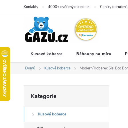
Přejít
Kontakty
4000+ ověřených recenzí
Ceníky doručení 
na
obsah
Kusové koberce
Běhouny na míru
P
Domů
Kusové koberce
Moderní koberec Sisi Eco Boh
P
Přeskočit
Kategorie
kategorie
o
Kusové koberce
s