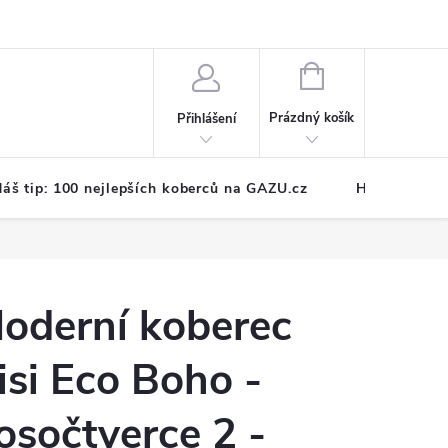
NÁKUPNÍ
KOŠÍK
Prázdný košík
Přihlášení
áš tip: 100 nejlepších koberců na GAZU.cz
Hodnocení o
oderní koberec
isi Eco Boho -
osočtverce 2 -