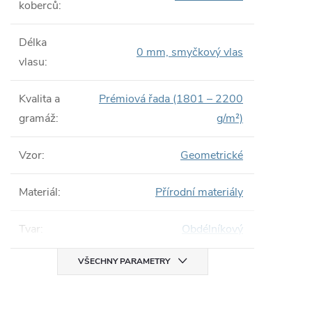
koberců
:
Délka
0 mm, smyčkový vlas
vlasu
:
Kvalita a
Prémiová řada (1801 – 2200
gramáž
:
g/m²)
Vzor
:
Geometrické
Materiál
:
Přírodní materiály
Tvar
:
Obdélníkový
VŠECHNY PARAMETRY