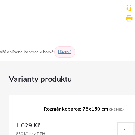
alší oblíbené koberce v barvě:
Růžové
Rozměr koberce: 78x150 cm
CH130824
1 029 Kč
850 Kč bez DPH