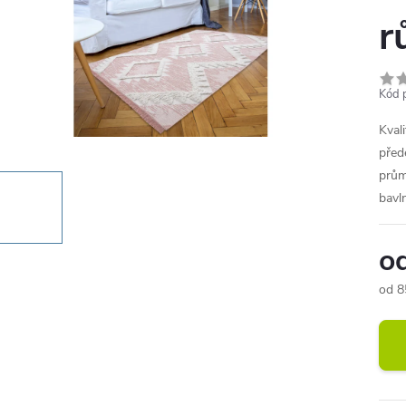
r
Kód 
Kval
před
prům
bavln
o
od
8
Měr
cena