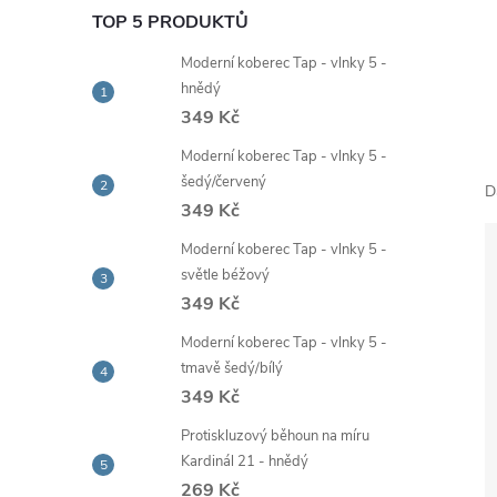
e
TOP 5 PRODUKTŮ
Moderní koberec Tap - vlnky 5 -
l
hnědý
349 Kč
Moderní koberec Tap - vlnky 5 -
šedý/červený
D
349 Kč
Moderní koberec Tap - vlnky 5 -
světle béžový
349 Kč
Moderní koberec Tap - vlnky 5 -
tmavě šedý/bílý
349 Kč
Protiskluzový běhoun na míru
Kardinál 21 - hnědý
269 Kč