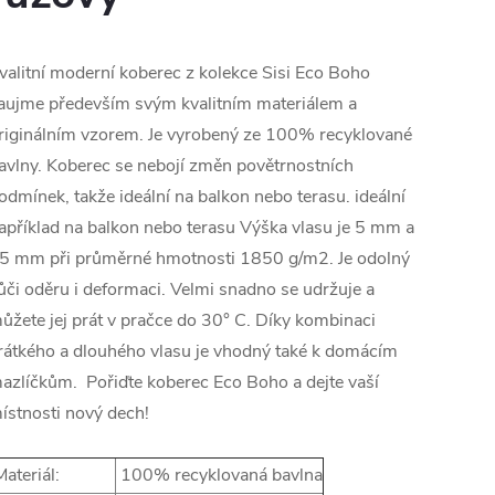
valitní moderní koberec z kolekce Sisi Eco Boho
aujme především svým kvalitním materiálem a
riginálním vzorem. Je vyrobený ze 100% recyklované
avlny. Koberec se nebojí změn povětrnostních
odmínek, takže ideální na balkon nebo terasu. ideální
apříklad na balkon nebo terasu Výška vlasu je 5 mm a
5 mm při průměrné hmotnosti
1850 g/m2.
Je odolný
ůči oděru i deformaci. Velmi snadno se udržuje a
ůžete jej prát v pračce do 30° C. Díky kombinaci
rátkého a dlouhého vlasu je vhodný také k domácím
azlíčkům. Pořiďte koberec Eco Boho a dejte vaší
ístnosti nový dech!
ateriál:
100% recyklovaná bavlna