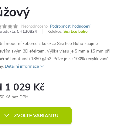
ůžový
Neohodnoceno
Podrobnosti hodnocení
produktu:
CH130824
Kolekce:
Sisi Eco boho
itní moderní koberec z kolekce Sisi Eco Boho zaujme
evším svým 3D efektem. Výška vlasu je 5 mm a 15 mm při
ěrné hmotnosti 1850 g/m2. Příze je ze 100% recyklované
y.
Detailní informace
d
1 029 Kč
50 Kč
bez DPH
ná
:
ZVOLTE VARIANTU