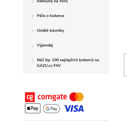
Běhouny na míru
t
Péče o koberce
r
a
Umělé trávníky
n
Výprodej
n
Náš tip: 100 nejlepších koberců na
GAZU.cz FAV
í
p
a
n