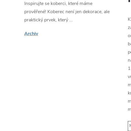
Inspirujte se koberci, které máme
prověřené! Koberec není jen dekorace, ale
K
praktický prvek, který ...
z
Archiv
o
b
p
n
1
v
m
k
m
m
M