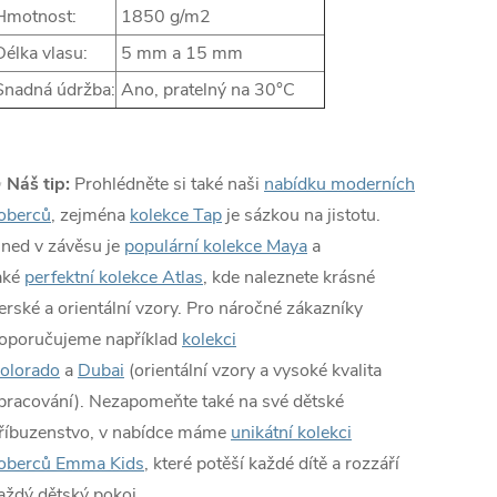
motnost:
1850 g/m2
élka vlasu:
5 mm a 15 mm
nadná údržba:
Ano, pratelný na 30°C
✨
Náš tip:
Prohlédněte si také naši
nabídku moderních
oberců
, zejména
kolekce Tap
je sázkou na jistotu.
ned v závěsu je
populární kolekce Maya
a
aké
perfektní kolekce Atlas
, kde naleznete krásné
erské a orientální vzory. Pro náročné zákazníky
oporučujeme například
kolekci
olorado
a
Dubai
(orientální vzory a vysoké kvalita
pracování). Nezapomeňte také na své dětské
říbuzenstvo, v nabídce máme
unikátní kolekci
oberců Emma Kids
, které potěší každé dítě a rozzáří
aždý dětský pokoj.