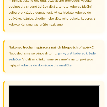
minimalistického designu, bezvlasého provedení, vysoké
odolnosti a snadné údržby dělá z tohoto koberce ideální
volbu pro každou domácnost. Ať už hledáte koberec do
obýváku, ložnice, chodby nebo dětského pokoje, koberec z
kolekce Karisma vás určitě nezklame!
Nakonec trocha inspirace z našich blogových příspěvků!
Naposled jsme se věnovali tomu,
jak vybrat koberec k šedé
sedačce
. V dalším článku jsme se zaměřili na to, jaké jsou
nejlepší
koberce do domácností s mazlíčky
.