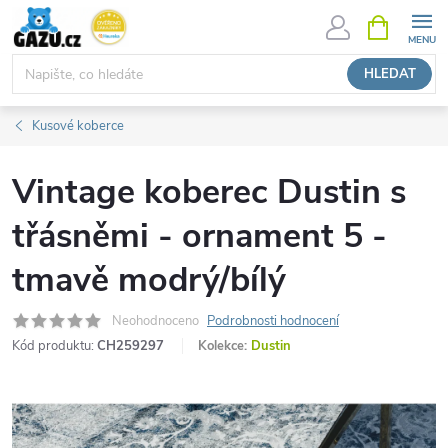
Přejít
NÁKUPNÍ
KOŠÍK
na
obsah
HLEDAT
Kusové koberce
Vintage koberec Dustin s
třásněmi - ornament 5 -
tmavě modrý/bílý
Neohodnoceno
Podrobnosti hodnocení
Kód produktu:
CH259297
Kolekce:
Dustin