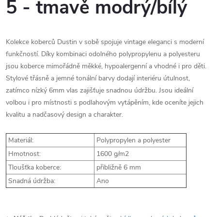
5 - tmavě modrý/bílý
Kolekce koberců Dustin v sobě spojuje vintage eleganci s moderní
funkčností. Díky kombinaci odolného polypropylenu a polyesteru
jsou koberce mimořádně měkké, hypoalergenní a vhodné i pro děti.
Stylové třásně a jemné tonální barvy dodají interiéru útulnost,
zatímco nízký 6mm vlas zajišťuje snadnou údržbu. Jsou ideální
volbou i pro místnosti s podlahovým vytápěním, kde oceníte jejich
kvalitu a nadčasový design a charakter.
Materiál:
Polypropylen a polyester
Hmotnost:
1600 g/m2
Tloušťka koberce:
přibližně 6 mm
Snadná údržba:
Ano