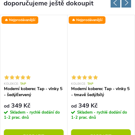
doporučujeme ještě dokoupit
🔥 Nejprodávanější
🔥 Nejprodávanější
KOLEKCE:
TAP
KOLEKCE:
TAP
Moderní koberec Tap - vlnky 5
Moderní koberec Tap - vlnky 5
- šedý/červený
- tmavě šedý/bílý
349 Kč
349 Kč
od
od
Skladem - rychlé dodání do
Skladem - rychlé dodání do
1-2 prac. dnů
1-2 prac. dnů