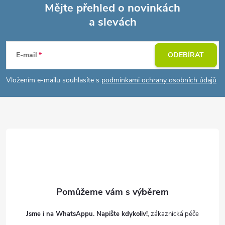
Mějte přehled o novinkách
a slevách
Z
á
E-mail
ODEBÍRAT
p
Vložením e-mailu souhlasíte s
podmínkami ochrany osobních údajů
a
t
í
Jsme i na WhatsAppu. Napište kdykoliv!