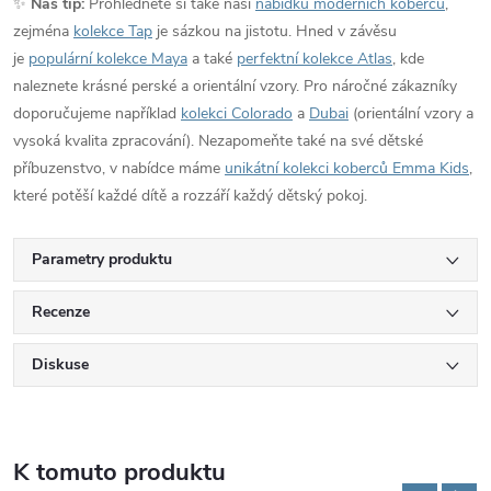
✨
Náš tip:
Prohlédněte si také naši
nabídku moderních koberců
,
zejména
kolekce Tap
je sázkou na jistotu. Hned v závěsu
je
populární kolekce Maya
a také
perfektní kolekce Atlas
, kde
naleznete krásné perské a orientální vzory. Pro náročné zákazníky
doporučujeme například
kolekci Colorado
a
Dubai
(orientální vzory a
vysoká kvalita zpracování). Nezapomeňte také na své dětské
příbuzenstvo, v nabídce máme
unikátní kolekci koberců Emma Kids
,
které potěší každé dítě a rozzáří každý dětský pokoj.
Parametry produktu
Recenze
Diskuse
K tomuto produktu