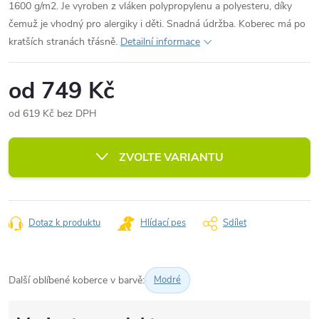
1600 g/m2. Je vyroben z vláken polypropylenu a polyesteru, díky
čemuž je vhodný pro alergiky i děti. Snadná údržba. Koberec má po
kratších stranách třásně.
Detailní informace
od
749 Kč
od
619 Kč
bez DPH
Měrná
cena:
ZVOLTE VARIANTU
Dotaz k produktu
Hlídací pes
Sdílet
Další oblíbené koberce v barvě:
Modré