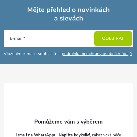
Mějte přehled o novinkách
a slevách
Z
á
E-mail
ODEBÍRAT
p
Vložením e-mailu souhlasíte s
podmínkami ochrany osobních údajů
a
t
í
Jsme i na WhatsAppu. Napište kdykoliv!