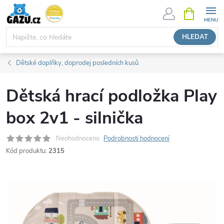
Přejít
NÁKUPNÍ
KOŠÍK
na
obsah
HLEDAT
Dětské doplňky, doprodej posledních kusů
Dětská hrací podložka Play
box 2v1 - silnička
Neohodnoceno
Podrobnosti hodnocení
Kód produktu:
2315