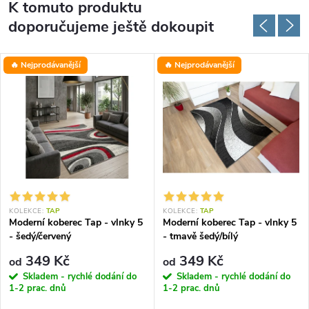
K tomuto produktu
doporučujeme ještě dokoupit
🔥 Nejprodávanější
🔥 Nejprodávanější
KOLEKCE:
TAP
KOLEKCE:
TAP
Moderní koberec Tap - vlnky 5
Moderní koberec Tap - vlnky 5
- šedý/červený
- tmavě šedý/bílý
349 Kč
349 Kč
od
od
Skladem - rychlé dodání do
Skladem - rychlé dodání do
1-2 prac. dnů
1-2 prac. dnů