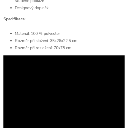
studené podlaze.
Designový doplněk
Specifikace
:
Materiál: 100 % polyester
Rozměr při složení: 35x26x22,5 cm
Rozměr při rozložení: 70x78 cm