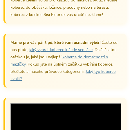
koberce ideální volbu pro každou domácnost. Ať už hledáte
koberec do obýváku, ložnice, pracovny nebo na terasu,
koberec z kolekce Sisi Floorlux vás určitě nezklame!
Máme pro vás pár tipů, které vám usnadní výběr!
Často se
nás ptáte,
jaký vybrat koberec k šedé sedačce
. Další častou
otázkou je, jaké jsou nejlepší
koberce do domácností s
mazlíčky
. Pokud jste na úplném začátku vybírání koberce,
přečtěte si našeho průvodce kategoriemi:
Jaký typ koberce
zvolit?