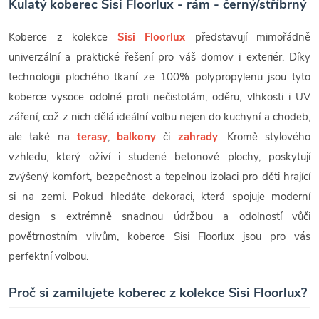
Kulatý koberec Sisi Floorlux - rám - černý/stříbrný
Koberce z kolekce
Sisi Floorlux
představují mimořádně
univerzální a praktické řešení pro váš domov i exteriér. Díky
technologii plochého tkaní ze 100% polypropylenu jsou tyto
koberce vysoce odolné proti nečistotám, oděru, vlhkosti i UV
záření, což z nich dělá ideální volbu nejen do kuchyní a chodeb,
ale také na
terasy
,
balkony
či
zahrady
. Kromě stylového
vzhledu, který oživí i studené betonové plochy, poskytují
zvýšený komfort, bezpečnost a tepelnou izolaci pro děti hrající
si na zemi. Pokud hledáte dekoraci, která spojuje moderní
design s extrémně snadnou údržbou a odolností vůči
povětrnostním vlivům, koberce Sisi Floorlux jsou pro vás
perfektní volbou.
Proč si zamilujete koberec z kolekce Sisi Floorlux?