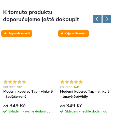
K tomuto produktu
doporučujeme ještě dokoupit
🔥 Nejprodávanější
🔥 Nejprodávanější
KOLEKCE:
TAP
KOLEKCE:
TAP
Moderní koberec Tap - vlnky 5
Moderní koberec Tap - vlnky 5
- šedý/červený
- tmavě šedý/bílý
349 Kč
349 Kč
od
od
Skladem - rychlé dodání do
Skladem - rychlé dodání do