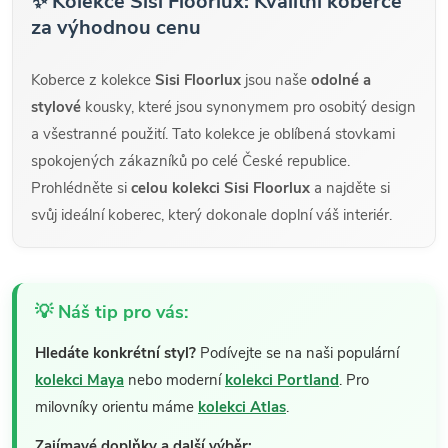
✨ Kolekce Sisi Floorlux: Kvalitní koberce
za výhodnou cenu
Koberce z kolekce
Sisi Floorlux
jsou naše
odolné a
stylové
kousky, které jsou synonymem pro osobitý design
a všestranné použití. Tato kolekce je oblíbená stovkami
spokojených zákazníků po celé České republice.
Prohlédněte si
celou kolekci Sisi Floorlux
a najděte si
svůj ideální koberec, který dokonale doplní váš interiér.
💡 Náš tip pro vás:
Hledáte konkrétní styl?
Podívejte se na naši populární
kolekci Maya
nebo moderní
kolekci Portland
. Pro
milovníky orientu máme
kolekci Atlas
.
Zajímavé doplňky a další výběr: