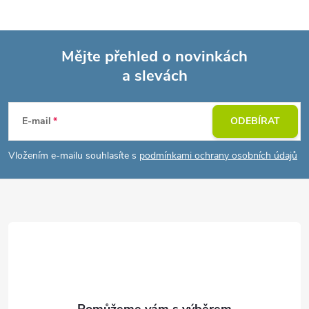
Mějte přehled o novinkách
a slevách
Z
á
E-mail
ODEBÍRAT
p
Vložením e-mailu souhlasíte s
podmínkami ochrany osobních údajů
a
t
í