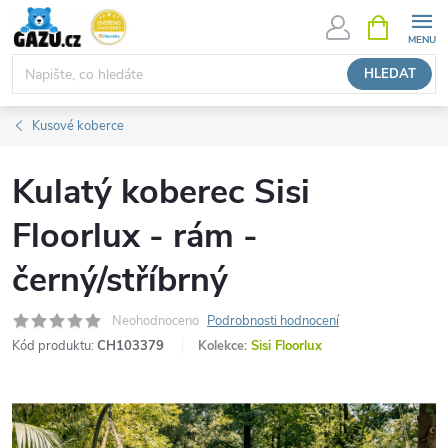
Přejít
NÁKUPNÍ
KOŠÍK
na
obsah
HLEDAT
Kusové koberce
Kulatý koberec Sisi
Floorlux - rám -
černý/stříbrný
Neohodnoceno
Podrobnosti hodnocení
Kód produktu:
CH103379
Kolekce:
Sisi Floorlux