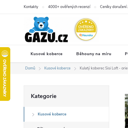
Přejít
Kontakty
4000+ ověřených recenzí
Ceníky doručení 
na
obsah
Kusové koberce
Běhouny na míru
P
Domů
Kusové koberce
Kulatý koberec Sisi Loft - ori
P
Přeskočit
Kategorie
kategorie
o
Kusové koberce
s