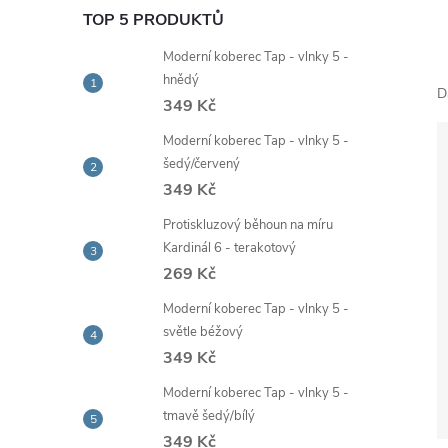
e
TOP 5 PRODUKTŮ
Moderní koberec Tap - vlnky 5 -
l
hnědý
D
349 Kč
Moderní koberec Tap - vlnky 5 -
šedý/červený
349 Kč
Protiskluzový běhoun na míru
Kardinál 6 - terakotový
269 Kč
Moderní koberec Tap - vlnky 5 -
světle béžový
349 Kč
Moderní koberec Tap - vlnky 5 -
tmavě šedý/bílý
349 Kč