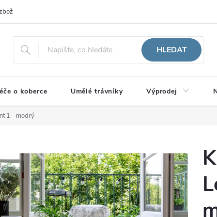
zboží
HLEDAT
éče o koberce
Umělé trávníky
Výprodej
N
ent 1 - modrý
K
L
m