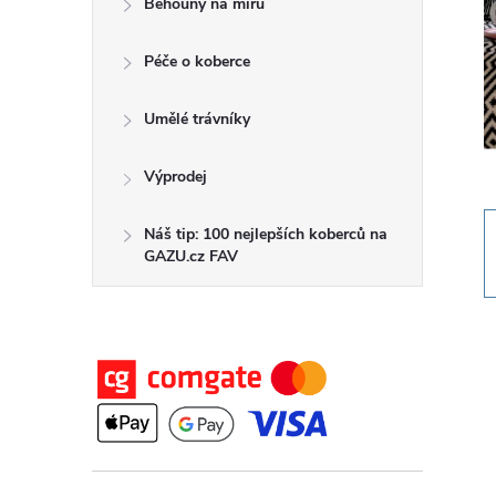
Běhouny na míru
t
Péče o koberce
r
a
Umělé trávníky
n
Výprodej
n
Náš tip: 100 nejlepších koberců na
GAZU.cz FAV
í
p
a
n