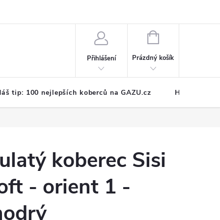
NÁKUPNÍ
KOŠÍK
Prázdný košík
Přihlášení
áš tip: 100 nejlepších koberců na GAZU.cz
Hodnocení o
ulatý koberec Sisi
oft - orient 1 -
odrý