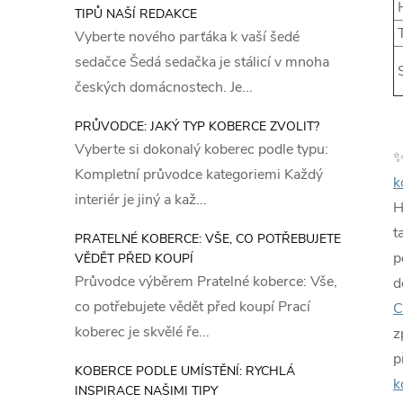
H
TIPŮ NAŠÍ REDAKCE
T
Vyberte nového parťáka k vaší šedé
sedačce Šedá sedačka je stálicí v mnoha
S
českých domácnostech. Je...
PRŮVODCE: JAKÝ TYP KOBERCE ZVOLIT?
Vyberte si dokonalý koberec podle typu:
Kompletní průvodce kategoriemi Každý
k
interiér je jiný a kaž...
H
t
PRATELNÉ KOBERCE: VŠE, CO POTŘEBUJETE
p
VĚDĚT PŘED KOUPÍ
Průvodce výběrem Pratelné koberce: Vše,
d
co potřebujete vědět před koupí Prací
C
koberec je skvělé ře...
z
p
KOBERCE PODLE UMÍSTĚNÍ: RYCHLÁ
k
INSPIRACE NAŠIMI TIPY