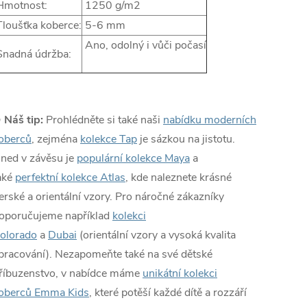
motnost:
1250 g/m2
loušťka koberce:
5-6 mm
Ano, odolný i vůči počasí
nadná údržba:
✨
Náš tip:
Prohlédněte si také naši
nabídku moderních
oberců
, zejména
kolekce Tap
je sázkou na jistotu.
ned v závěsu je
populární kolekce Maya
a
aké
perfektní kolekce Atlas
, kde naleznete krásné
erské a orientální vzory. Pro náročné zákazníky
oporučujeme například
kolekci
olorado
a
Dubai
(orientální vzory a vysoká kvalita
pracování). Nezapomeňte také na své dětské
říbuzenstvo, v nabídce máme
unikátní kolekci
oberců Emma Kids
, které potěší každé dítě a rozzáří