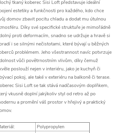
lochý tkaný koberec Sisi Loft představuje ideální
pojení estetiky a funkčnosti pro každého, kdo chce
vůj domov zbavit pocitu chladu a dodat mu útulnou
tmosféru. Díky své specifické struktuře je mimořádně
dolný proti deformacím, snadno se udržuje a hravě si
oradí i se silnými nečistotami, které bývají u běžných
oberců problémem. Jeho všestrannost navíc potvrzuje
dolnost vůči povětrnostním vlivům, díky čemuž
kvěle poslouží nejen v interiéru, jako je kuchyň či
bývací pokoj, ale také v exteriéru na balkoně či terase.
oberec Sisi Loft se tak stává nadčasovým doplňkem,
terý vkusně doplní jakýkoliv styl od retro až po
odernu a promění váš prostor v hřejivý a praktický
omov.
ateriál:
Polypropylen