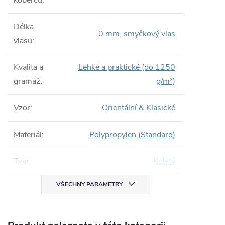
koberců
:
Délka
0 mm, smyčkový vlas
vlasu
:
Kvalita a
Lehké a praktické (do 1250
gramáž
:
g/m²)
Vzor
:
Orientální & Klasické
Materiál
:
Polypropylen (Standard)
Tvar
:
Kulatý
VŠECHNY PARAMETRY