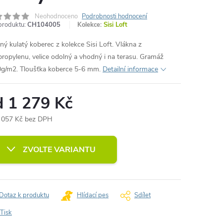
Neohodnoceno
Podrobnosti hodnocení
produktu:
CH104005
Kolekce:
Sisi Loft
ný kulatý koberec z kolekce Sisi Loft. Vlákna z
propylenu, velice odolný a vhodný i na terasu. Gramáž
g/m2. Tloušťka koberce 5-6 mm.
Detailní informace
d
1 279 Kč
 057 Kč
bez DPH
ná
:
ZVOLTE VARIANTU
Dotaz k produktu
Hlídací pes
Sdílet
Tisk