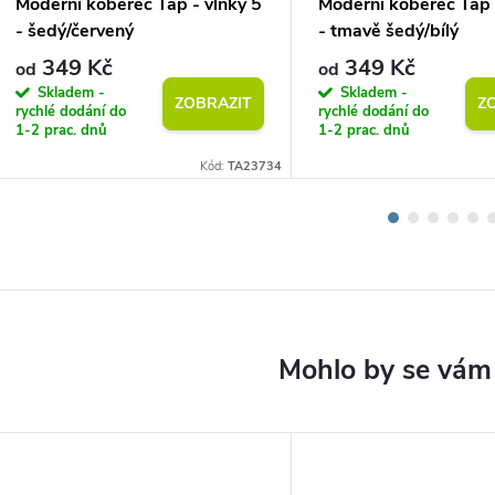
Moderní koberec Tap - vlnky 5
Moderní koberec Tap 
- šedý/červený
- tmavě šedý/bílý
349 Kč
349 Kč
od
od
Skladem -
Skladem -
ZOBRAZIT
Z
rychlé dodání do
rychlé dodání do
1-2 prac. dnů
1-2 prac. dnů
Kód:
TA23734