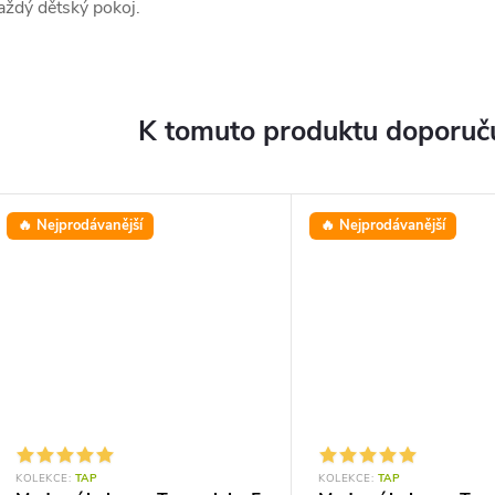
aždý dětský pokoj.
K tomuto produktu doporuču
🔥 Nejprodávanější
🔥 Nejprodávanější
KOLEKCE:
TAP
KOLEKCE:
TAP