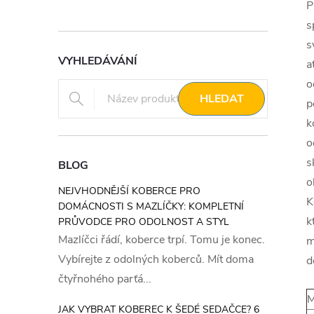
P
s
s
VYHLEDÁVÁNÍ
a
o
HLEDAT
p
k
o
s
BLOG
o
NEJVHODNĚJŠÍ KOBERCE PRO
K
DOMÁCNOSTI S MAZLÍČKY: KOMPLETNÍ
k
PRŮVODCE PRO ODOLNOST A STYL
Mazlíčci řádí, koberce trpí. Tomu je konec.
m
Vybírejte z odolných koberců. Mít doma
d
čtyřnohého parťá...
M
JAK VYBRAT KOBEREC K ŠEDÉ SEDAČCE? 6