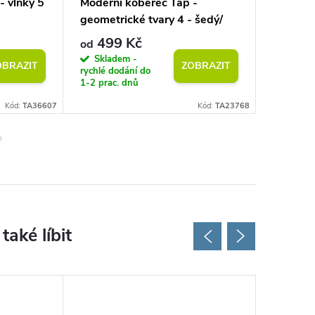
- vlnky 5
Moderní koberec Tap -
Kusový 
geometrické tvary 4 - šedý/
abstrakt
černý
499 Kč
499
od
od
Skladem -
Sklad
OBRAZIT
ZOBRAZIT
rychlé dodání do
rychlé do
1-2 prac. dnů
1-2 prac.
Kód:
TA36607
Kód:
TA23768