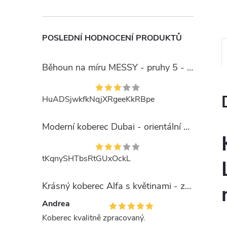
POSLEDNÍ HODNOCENÍ PRODUKTŮ
Běhoun na míru MESSY - pruhy 5 - béžový
HuADSjwkfkNqjXRgeeKkRBpe
Moderní koberec Dubai - orientální 6 - červený
tKqnySHTbsRtGUxOckL
Krásný koberec Alfa s květinami - zelený
Andrea
Koberec kvalitně zpracovaný.