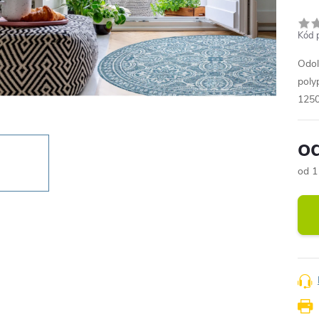
Kód 
Odol
poly
1250
o
od
1
Měr
cena