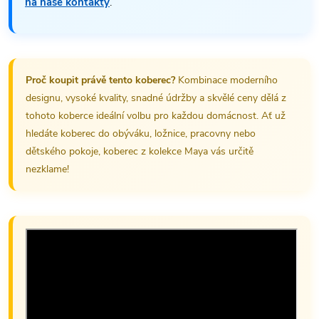
na naše kontakty
.
Proč koupit právě tento koberec?
Kombinace moderního
designu, vysoké kvality, snadné údržby a skvělé ceny dělá z
tohoto koberce ideální volbu pro každou domácnost. Ať už
hledáte koberec do obýváku, ložnice, pracovny nebo
dětského pokoje, koberec z kolekce Maya vás určitě
nezklame!