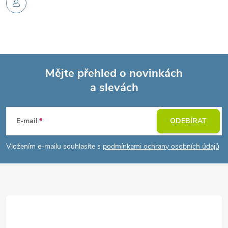
Mějte přehled o novinkách
a slevách
Z
á
E-mail
ODEBÍRAT
p
Vložením e-mailu souhlasíte s
podmínkami ochrany osobních údajů
a
t
í