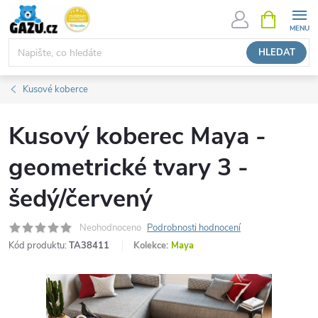
Přejít
NÁKUPNÍ
KOŠÍK
na
obsah
HLEDAT
Kusové koberce
Kusový koberec Maya -
geometrické tvary 3 -
šedý/červený
Neohodnoceno
Podrobnosti hodnocení
Kód produktu:
TA38411
Kolekce:
Maya