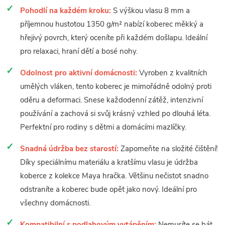
Pohodlí na každém kroku:
S výškou vlasu 8 mm a
příjemnou hustotou 1350 g/m² nabízí koberec měkký a
hřejivý povrch, který oceníte při každém došlapu. Ideální
pro relaxaci, hraní dětí a bosé nohy.
Odolnost pro aktivní domácnosti:
Vyroben z kvalitních
umělých vláken, tento koberec je mimořádně odolný proti
oděru a deformaci. Snese každodenní zátěž, intenzivní
používání a zachová si svůj krásný vzhled po dlouhá léta.
Perfektní pro rodiny s dětmi a domácími mazlíčky.
Snadná údržba bez starostí:
Zapomeňte na složité čištění!
Díky speciálnímu materiálu a kratšímu vlasu je údržba
koberce z kolekce Maya hračka. Většinu nečistot snadno
odstraníte a koberec bude opět jako nový. Ideální pro
všechny domácnosti.
Kompatibilní s podlahovým vytápěním:
Nemusíte se bát,