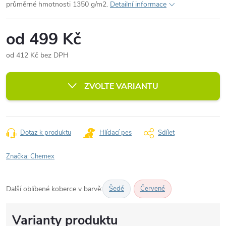
průměrné hmotnosti 1350 g/m2.
Detailní informace
od
499 Kč
od
412 Kč
bez DPH
Měrná
cena:
ZVOLTE VARIANTU
Dotaz k produktu
Hlídací pes
Sdílet
Značka:
Chemex
Další oblíbené koberce v barvě:
Šedé
Červené