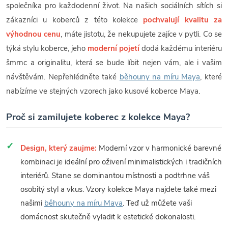
společníka pro každodenní život. Na našich sociálních sítích si
zákazníci u koberců z této kolekce
pochvalují kvalitu za
výhodnou cenu
, máte jistotu, že nekupujete zajíce v pytli. Co se
týká stylu koberce, jeho
moderní pojetí
dodá každému interiéru
šmrnc a originalitu, která se bude líbit nejen vám, ale i vašim
návštěvám. Nepřehlédněte také
běhouny na míru Maya
, které
nabízíme ve stejných vzorech jako kusové koberce Maya.
Proč si zamilujete koberec z kolekce Maya?
Design, který zaujme:
Moderní vzor v harmonické barevné
kombinaci je ideální pro oživení minimalistických i tradičních
interiérů. Stane se dominantou místnosti a podtrhne váš
osobitý styl a vkus. Vzory kolekce Maya najdete také mezi
našimi
běhouny na míru Maya
. Teď už můžete vaši
domácnost skutečně vyladit k estetické dokonalosti.