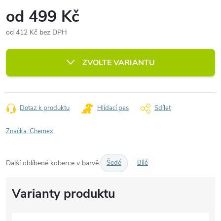
od
499 Kč
od
412 Kč
bez DPH
Měrná
cena:
ZVOLTE VARIANTU
Dotaz k produktu
Hlídací pes
Sdílet
Značka:
Chemex
Další oblíbené koberce v barvě:
Šedé
Bílé