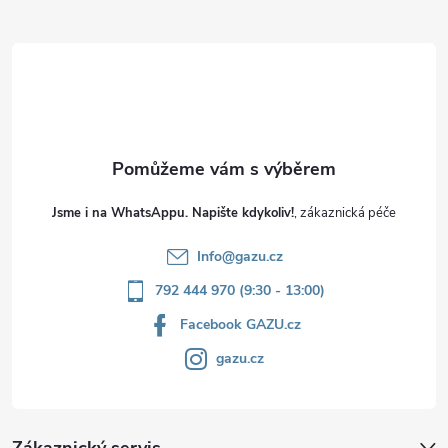
t
í
Jsme i na WhatsAppu. Napište kdykoliv!
Info
@
gazu.cz
792 444 970 (9:30 - 13:00)
Facebook GAZU.cz
gazu.cz
Zákaznický servis