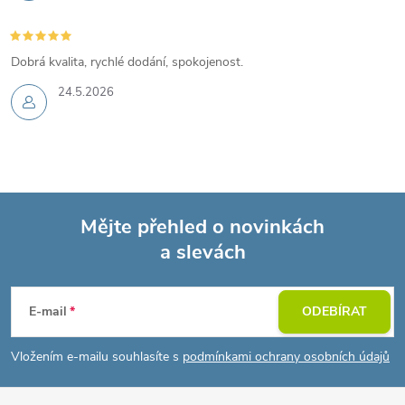
Dobrá kvalita, rychlé dodání, spokojenost.
24.5.2026
Mějte přehled o novinkách
a slevách
Z
á
E-mail
ODEBÍRAT
p
Vložením e-mailu souhlasíte s
podmínkami ochrany osobních údajů
a