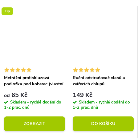
Tip
Metrážní protiskluzová
Ruční odstraňovač vlasů a
podložka pod koberec (vlastní
zvířecích chlupů
rozměr)
65 Kč
149 Kč
od
Skladem - rychlé dodání do
Skladem - rychlé dodání do
1-2 prac. dnů
1-2 prac. dnů
ZOBRAZIT
DO KOŠÍKU