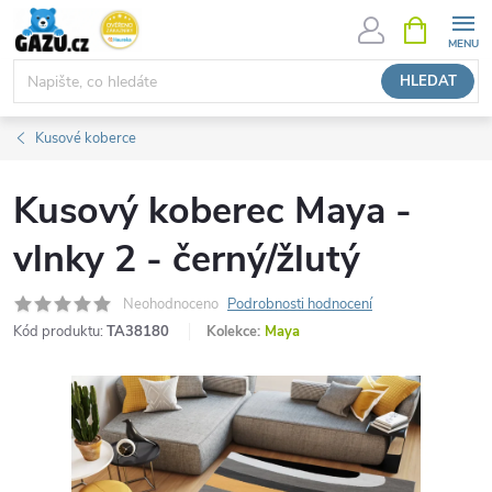
Přejít
NÁKUPNÍ
KOŠÍK
na
obsah
HLEDAT
Kusové koberce
Kusový koberec Maya -
vlnky 2 - černý/žlutý
Neohodnoceno
Podrobnosti hodnocení
Kód produktu:
TA38180
Kolekce:
Maya