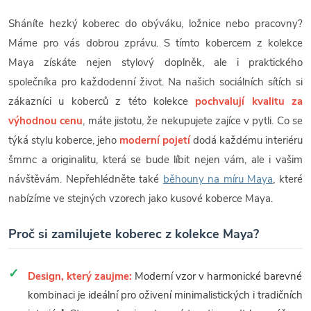
Sháníte hezký koberec do obýváku, ložnice nebo pracovny?
Máme pro vás dobrou zprávu. S tímto kobercem z kolekce
Maya získáte nejen stylový doplněk, ale i praktického
společníka pro každodenní život. Na našich sociálních sítích si
zákazníci u koberců z této kolekce
pochvalují kvalitu za
výhodnou cenu
, máte jistotu, že nekupujete zajíce v pytli. Co se
týká stylu koberce, jeho
moderní pojetí
dodá každému interiéru
šmrnc a originalitu, která se bude líbit nejen vám, ale i vašim
návštěvám. Nepřehlédněte také
běhouny na míru Maya
, které
nabízíme ve stejných vzorech jako kusové koberce Maya.
Proč si zamilujete koberec z kolekce Maya?
Design, který zaujme:
Moderní vzor v harmonické barevné
kombinaci je ideální pro oživení minimalistických i tradičních