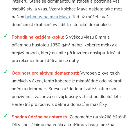
interiérů. Stane se dominantou místnosti a podtrhne váš
osobitý styl a vkus. Vzory kolekce Maya najdete také mezi
našimi
běhouny na míru Maya
. Teď už můžete vaši
domácnost skutečně vyladit k estetické dokonalosti.
Pohodlí na každém kroku:
S výškou vlasu 8 mm a
příjemnou hustotou 1350 g/m² nabízí koberec měkký a
hřejivý povrch, který oceníte při každém došlapu. Ideální
pro relaxaci, hraní dětí a bosé nohy.
Odolnost pro aktivní domácnosti:
Vyroben z kvalitních
umělých vláken, tento koberec je mimořádně odolný proti
oděru a deformaci. Snese každodenní zátěž, intenzivní
používání a zachová si svůj krásný vzhled po dlouhá léta.
Perfektní pro rodiny s dětmi a domácími mazlíčky.
Snadná údržba bez starostí:
Zapomeňte na složité čištění!
Díky speciálnímu materiálu a kratšímu vlasu je údržba