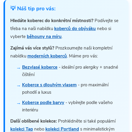
💡 Náš tip pro vás:
Hledáte koberec do konkrétní místnosti?
Podívejte se
třeba na naši nabídku
koberců do obýváku
nebo si
vyberte
běhouny na míru
.
Zajímá vás více stylů?
Prozkoumejte naši kompletní
nabídku
moderních koberců
. Máme pro vás:
Bezvlasé koberce
- ideální pro alergiky + snadné
čištění
Koberce s dlouhým vlasem
- pro maximální
pohodlí a luxus
Koberce podle barvy
- vybírejte podle vašeho
interiéru
Další oblíbené kolekce:
Prohlédněte si také populární
kolekci Tap
nebo
kolekci Portland
s minimalistickým