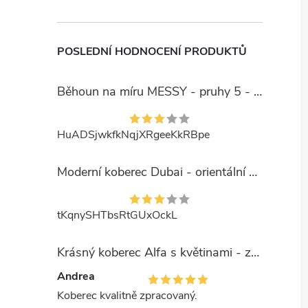
POSLEDNÍ HODNOCENÍ PRODUKTŮ
Běhoun na míru MESSY - pruhy 5 - béžový
HuADSjwkfkNqjXRgeeKkRBpe
Moderní koberec Dubai - orientální 6 - červený
tKqnySHTbsRtGUxOckL
Krásný koberec Alfa s květinami - zelený
Andrea
Koberec kvalitně zpracovaný.