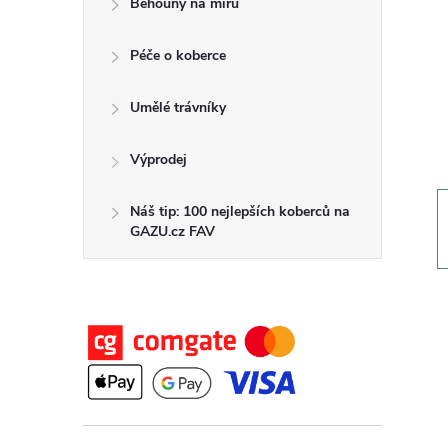
Běhouny na míru
t
Péče o koberce
r
a
Umělé trávníky
n
Výprodej
n
Náš tip: 100 nejlepších koberců na
GAZU.cz FAV
í
p
a
n