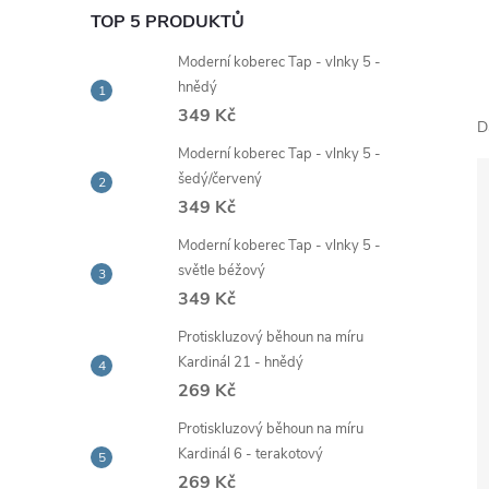
e
TOP 5 PRODUKTŮ
Moderní koberec Tap - vlnky 5 -
l
hnědý
349 Kč
D
Moderní koberec Tap - vlnky 5 -
šedý/červený
349 Kč
Moderní koberec Tap - vlnky 5 -
světle béžový
349 Kč
Protiskluzový běhoun na míru
Kardinál 21 - hnědý
269 Kč
Protiskluzový běhoun na míru
Kardinál 6 - terakotový
269 Kč