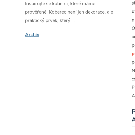
s
Inspirujte se koberci, které máme
b
prověřené! Koberec není jen dekorace, ale
p
praktický prvek, který ...
O
Archiv
u
p
p
p
N
c
P
A
P
A