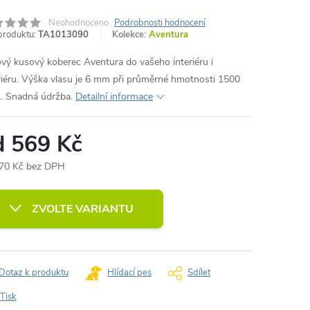
Neohodnoceno
Podrobnosti hodnocení
produktu:
TA1013090
Kolekce:
Aventura
ový kusový koberec Aventura do vašeho interiéru i
riéru. Výška vlasu je 6 mm při průměrné hmotnosti 1500
. Snadná údržba.
Detailní informace
d
569 Kč
70 Kč
bez DPH
ná
:
ZVOLTE VARIANTU
Dotaz k produktu
Hlídací pes
Sdílet
Tisk