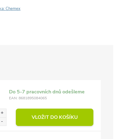
ka:
Chemex
Do 5-7 pracovních dnů odešleme
EAN:
8681895084065
VLOŽIT DO KOŠÍKU