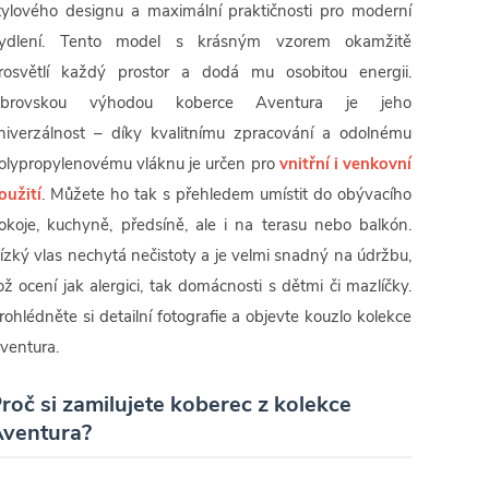
tylového designu a maximální praktičnosti pro moderní
ydlení. Tento model s krásným vzorem okamžitě
rosvětlí každý prostor a dodá mu osobitou energii.
brovskou výhodou koberce Aventura je jeho
niverzálnost – díky kvalitnímu zpracování a odolnému
olypropylenovému vláknu je určen pro
vnitřní i venkovní
oužití
. Můžete ho tak s přehledem umístit do obývacího
okoje, kuchyně, předsíně, ale i na terasu nebo balkón.
ízký vlas nechytá nečistoty a je velmi snadný na údržbu,
ož ocení jak alergici, tak domácnosti s dětmi či mazlíčky.
rohlédněte si detailní fotografie a objevte kouzlo kolekce
ventura.
roč si zamilujete koberec z kolekce
ventura?