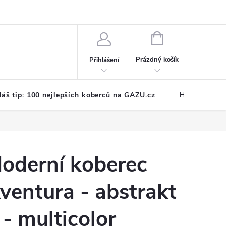
NÁKUPNÍ
KOŠÍK
Prázdný košík
Přihlášení
áš tip: 100 nejlepších koberců na GAZU.cz
Hodnocení o
oderní koberec
ventura - abstrakt
 - multicolor