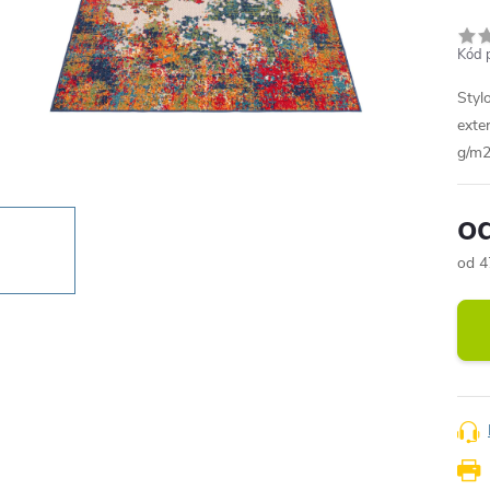
Kód 
Styl
exte
g/m2
o
od
4
Měr
cena