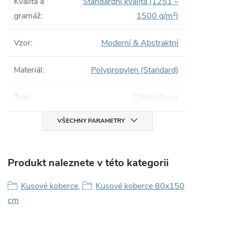
Kvalita a
Standardní kvalita (1251 –
gramáž
:
1500 g/m²)
Vzor
:
Moderní & Abstraktní
Materiál
:
Polypropylen (Standard)
Tvar
:
Obdélníkový
VŠECHNY PARAMETRY
Produkt naleznete v této kategorii
Kusové koberce
,
Kusové koberce 80x150
cm