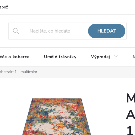
zboží
HLEDAT
éče o koberce
Umělé trávníky
Výprodej
N
bstrakt 1 - multicolor
M
A
1