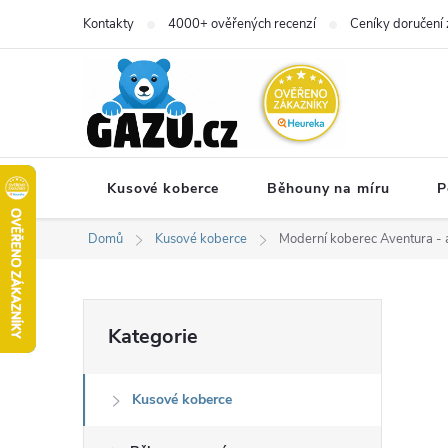
Přejít
Kontakty
4000+ ověřených recenzí
Ceníky doručení 
na
obsah
Kusové koberce
Běhouny na míru
P
Domů
Kusové koberce
Moderní koberec Aventura - a
P
Přeskočit
Kategorie
kategorie
o
Kusové koberce
s