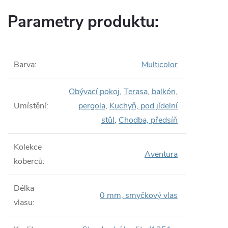
Parametry produktu:
Barva
:
Multicolor
Obývací pokoj
,
Terasa, balkón,
Umístění
:
pergola
,
Kuchyň, pod jídelní
stůl
,
Chodba, předsíň
Kolekce
Aventura
koberců
:
Délka
0 mm, smyčkový vlas
vlasu
: