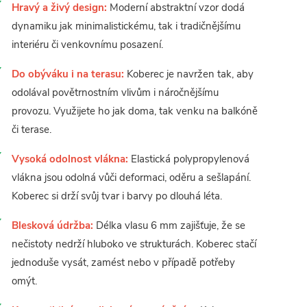
Hravý a živý design:
Moderní abstraktní vzor dodá
dynamiku jak minimalistickému, tak i tradičnějšímu
interiéru či venkovnímu posazení.
Do obýváku i na terasu:
Koberec je navržen tak, aby
odolával povětrnostním vlivům i náročnějšímu
provozu. Využijete ho jak doma, tak venku na balkóně
či terase.
Vysoká odolnost vlákna:
Elastická polypropylenová
vlákna jsou odolná vůči deformaci, oděru a sešlapání.
Koberec si drží svůj tvar i barvy po dlouhá léta.
Blesková údržba:
Délka vlasu 6 mm zajišťuje, že se
nečistoty nedrží hluboko ve strukturách. Koberec stačí
jednoduše vysát, zamést nebo v případě potřeby
omýt.