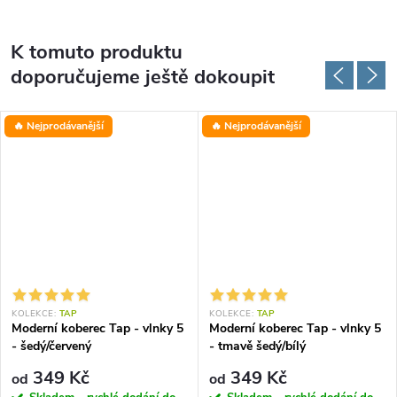
K tomuto produktu
doporučujeme ještě dokoupit
🔥 Nejprodávanější
🔥 Nejprodávanější
KOLEKCE:
TAP
KOLEKCE:
TAP
Moderní koberec Tap - vlnky 5
Moderní koberec Tap - vlnky 5
- šedý/červený
- tmavě šedý/bílý
349 Kč
349 Kč
od
od