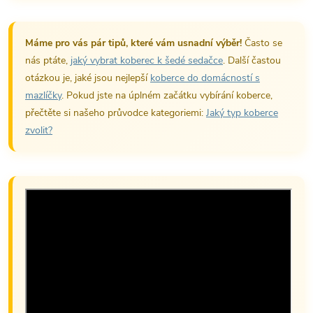
Máme pro vás pár tipů, které vám usnadní výběr!
Často se
nás ptáte,
jaký vybrat koberec k šedé sedačce
. Další častou
otázkou je, jaké jsou nejlepší
koberce do domácností s
mazlíčky
. Pokud jste na úplném začátku vybírání koberce,
přečtěte si našeho průvodce kategoriemi:
Jaký typ koberce
zvolit?