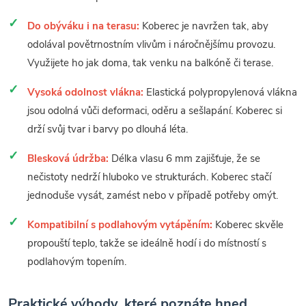
Do obýváku i na terasu:
Koberec je navržen tak, aby
odolával povětrnostním vlivům i náročnějšímu provozu.
Využijete ho jak doma, tak venku na balkóně či terase.
Vysoká odolnost vlákna:
Elastická polypropylenová vlákna
jsou odolná vůči deformaci, oděru a sešlapání. Koberec si
drží svůj tvar i barvy po dlouhá léta.
Blesková údržba:
Délka vlasu 6 mm zajišťuje, že se
nečistoty nedrží hluboko ve strukturách. Koberec stačí
jednoduše vysát, zamést nebo v případě potřeby omýt.
Kompatibilní s podlahovým vytápěním:
Koberec skvěle
propouští teplo, takže se ideálně hodí i do místností s
podlahovým topením.
Praktické výhody, které poznáte hned