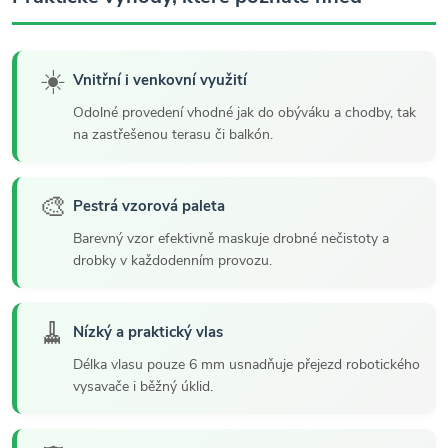
☀️
Vnitřní i venkovní využití
Odolné provedení vhodné jak do obýváku a chodby, tak
na zastřešenou terasu či balkón.
🎨
Pestrá vzorová paleta
Barevný vzor efektivně maskuje drobné nečistoty a
drobky v každodenním provozu.
🧹
Nízký a praktický vlas
Délka vlasu pouze 6 mm usnadňuje přejezd robotického
vysavače i běžný úklid.