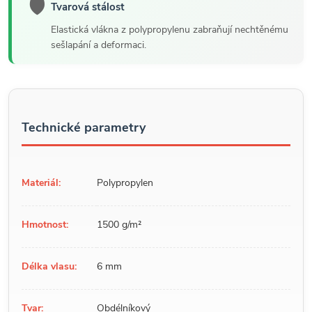
🛡️
Tvarová stálost
Elastická vlákna z polypropylenu zabraňují nechtěnému
sešlapání a deformaci.
Technické parametry
Materiál:
Polypropylen
Hmotnost:
1500 g/m²
Délka vlasu:
6 mm
Tvar:
Obdélníkový