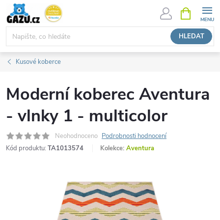
Přejít
NÁKUPNÍ
KOŠÍK
na
obsah
HLEDAT
Kusové koberce
Moderní koberec Aventura
- vlnky 1 - multicolor
Neohodnoceno
Podrobnosti hodnocení
Kód produktu:
TA1013574
Kolekce:
Aventura