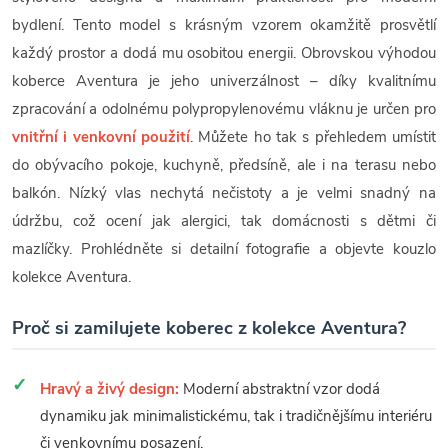
bydlení. Tento model s krásným vzorem okamžitě prosvětlí
každý prostor a dodá mu osobitou energii. Obrovskou výhodou
koberce Aventura je jeho univerzálnost – díky kvalitnímu
zpracování a odolnému polypropylenovému vláknu je určen pro
vnitřní i venkovní použití
. Můžete ho tak s přehledem umístit
do obývacího pokoje, kuchyně, předsíně, ale i na terasu nebo
balkón. Nízký vlas nechytá nečistoty a je velmi snadný na
údržbu, což ocení jak alergici, tak domácnosti s dětmi či
mazlíčky. Prohlédněte si detailní fotografie a objevte kouzlo
kolekce Aventura.
Proč si zamilujete koberec z kolekce Aventura?
Hravý a živý design:
Moderní abstraktní vzor dodá
dynamiku jak minimalistickému, tak i tradičnějšímu interiéru
či venkovnímu posazení.