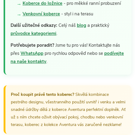
Koberce do ložnice
- pro měkké ranní probuzení
Venkovní koberce
- styl i na terasu
Další užitečné odkazy:
Celý náš
blog
a praktický
průvodce kategoriemi
.
Potřebujete poradit?
Jsme tu pro vás! Kontaktujte nás
přes
WhatsApp
pro rychlou odpověď nebo se
podívejte
na naše kontakty
.
Proč koupit právě tento koberec?
Skvělá kombinace
pestrého designu, všestranného použití uvnitř i venku a velmi
snadné údržby dělá z koberce Aventura perfektní doplněk. Ať
už s ním chcete oživit obývací pokoj, chodbu nebo venkovní
terasu, koberec z kolekce Aventura vás zaručeně nezklame!