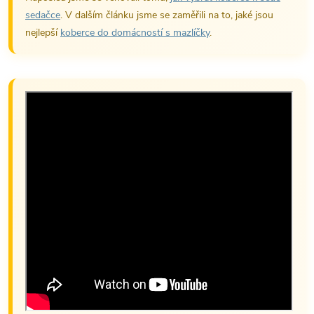
sedačce
. V dalším článku jsme se zaměřili na to, jaké jsou
nejlepší
koberce do domácností s mazlíčky
.