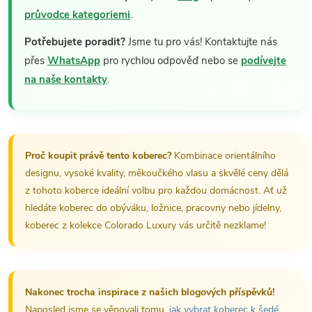
průvodce kategoriemi
.
Potřebujete poradit?
Jsme tu pro vás! Kontaktujte nás
přes
WhatsApp
pro rychlou odpověď nebo se
podívejte
na naše kontakty
.
Proč koupit právě tento koberec?
Kombinace orientálního
designu, vysoké kvality, měkoučkého vlasu a skvělé ceny dělá
z tohoto koberce ideální volbu pro každou domácnost. Ať už
hledáte koberec do obýváku, ložnice, pracovny nebo jídelny,
koberec z kolekce Colorado Luxury vás určitě nezklame!
Nakonec trocha inspirace z našich blogových příspěvků!
Naposled jsme se věnovali tomu,
jak vybrat koberec k šedé