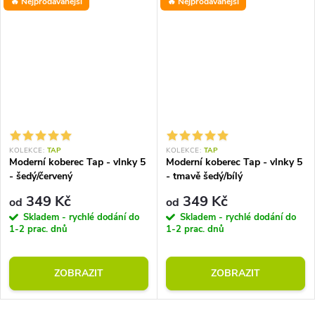
🔥 Nejprodávanější
🔥 Nejprodávanější
KOLEKCE:
TAP
KOLEKCE:
TAP
Moderní koberec Tap - vlnky 5
Moderní koberec Tap - vlnky 5
- šedý/červený
- tmavě šedý/bílý
349 Kč
349 Kč
od
od
Skladem - rychlé dodání do
Skladem - rychlé dodání do
1-2 prac. dnů
1-2 prac. dnů
ZOBRAZIT
ZOBRAZIT