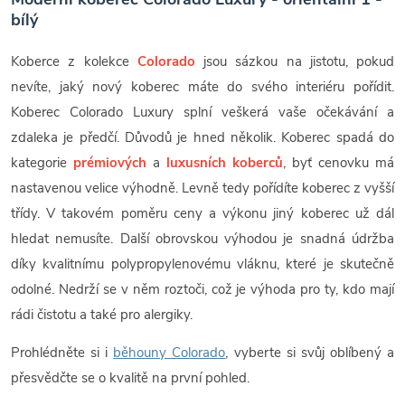
bílý
Koberce z kolekce
Colorado
jsou sázkou na jistotu, pokud
nevíte, jaký nový koberec máte do svého interiéru pořídit.
Koberec Colorado Luxury splní veškerá vaše očekávání a
zdaleka je předčí. Důvodů je hned několik. Koberec spadá do
kategorie
prémiových
a
luxusních koberců
, byť cenovku má
nastavenou velice výhodně. Levně tedy pořídíte koberec z vyšší
třídy. V takovém poměru ceny a výkonu jiný koberec už dál
hledat nemusíte. Další obrovskou výhodou je snadná údržba
díky kvalitnímu polypropylenovému vláknu, které je skutečně
odolné. Nedrží se v něm roztoči, což je výhoda pro ty, kdo mají
rádi čistotu a také pro alergiky.
Prohlédněte si i
běhouny Colorado
, vyberte si svůj oblíbený a
přesvědčte se o kvalitě na první pohled.