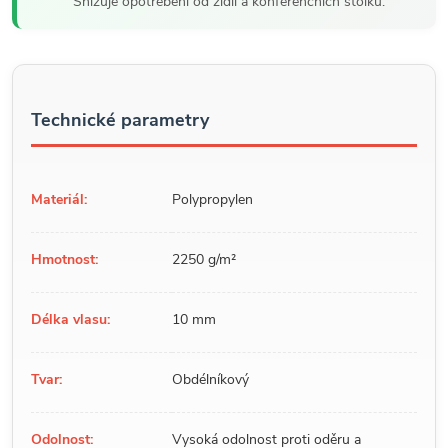
Snižuje opotřebení od židlí a konferenčních stolků.
Technické parametry
Materiál:
Polypropylen
Hmotnost:
2250 g/m²
Délka vlasu:
10 mm
Tvar:
Obdélníkový
Odolnost:
Vysoká odolnost proti oděru a