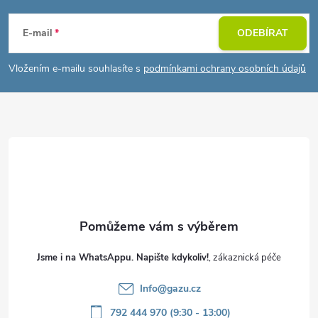
á
E-mail
ODEBÍRAT
p
Vložením e-mailu souhlasíte s
podmínkami ochrany osobních údajů
a
t
í
Jsme i na WhatsAppu. Napište kdykoliv!
Info
@
gazu.cz
792 444 970 (9:30 - 13:00)