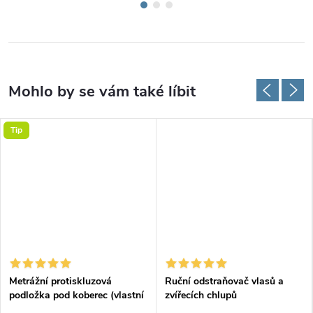
Tip
Metrážní protiskluzová
Ruční odstraňovač vlasů a
podložka pod koberec (vlastní
zvířecích chlupů
rozměr)