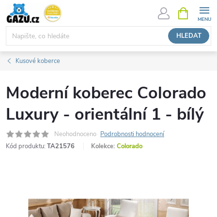
Přejít
NÁKUPNÍ
KOŠÍK
na
obsah
HLEDAT
Kusové koberce
Moderní koberec Colorado
Luxury - orientální 1 - bílý
Neohodnoceno
Podrobnosti hodnocení
Kód produktu:
TA21576
Kolekce:
Colorado