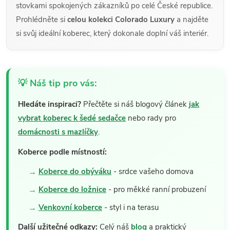
stovkami spokojených zákazníků po celé České republice.
Prohlédněte si
celou kolekci Colorado Luxury
a najděte
si svůj ideální koberec, který dokonale doplní váš interiér.
💡 Náš tip pro vás:
Hledáte inspiraci?
Přečtěte si náš blogový článek
jak
vybrat koberec k šedé sedačce
nebo rady pro
domácnosti s mazlíčky
.
Koberce podle místností:
Koberce do obýváku
- srdce vašeho domova
Koberce do ložnice
- pro měkké ranní probuzení
Venkovní koberce
- styl i na terasu
Další užitečné odkazy:
Celý náš
blog
a praktický