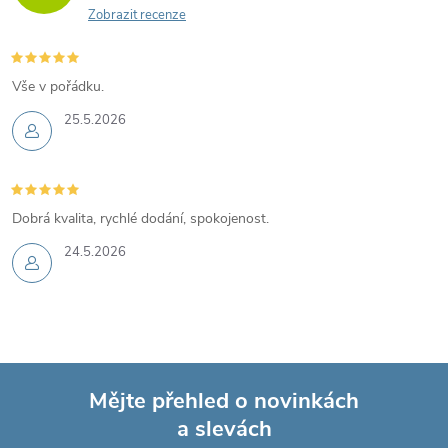
Zobrazit recenze
Vše v pořádku.
25.5.2026
Dobrá kvalita, rychlé dodání, spokojenost.
24.5.2026
Mějte přehled o novinkách
a slevách
Z