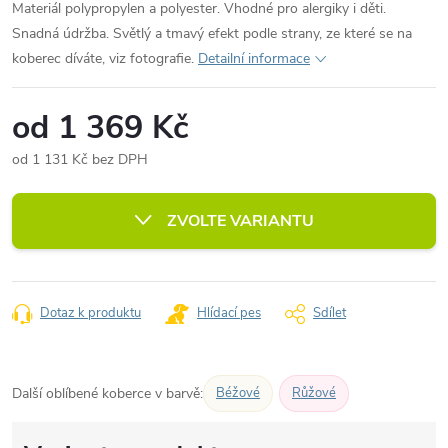
Materiál polypropylen a polyester. Vhodné pro alergiky i děti.
Snadná údržba. Světlý a tmavý efekt podle strany, ze které se na
koberec díváte, viz fotografie.
Detailní informace
od
1 369 Kč
od
1 131 Kč
bez DPH
Měrná
cena:
ZVOLTE VARIANTU
Dotaz k produktu
Hlídací pes
Sdílet
Další oblíbené koberce v barvě:
Béžové
Růžové