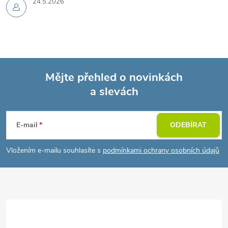
24.5.2026
Mějte přehled o novinkách
a slevách
Z
á
E-mail
ODEBÍRAT
p
Vložením e-mailu souhlasíte s
podmínkami ochrany osobních údajů
a
t
í