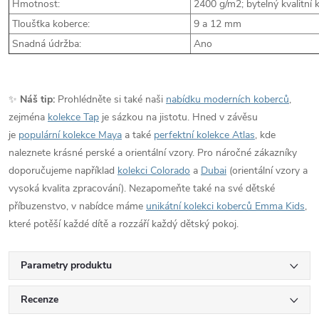
Hmotnost:
2400 g/m2; bytelný kvalitní 
Tloušťka koberce:
9 a 12 mm
Snadná údržba:
Ano
✨
Náš tip:
Prohlédněte si také naši
nabídku moderních koberců
,
zejména
kolekce Tap
je sázkou na jistotu. Hned v závěsu
je
populární kolekce Maya
a také
perfektní kolekce Atlas
, kde
naleznete krásné perské a orientální vzory. Pro náročné zákazníky
doporučujeme například
kolekci Colorado
a
Dubai
(orientální vzory a
vysoká kvalita zpracování). Nezapomeňte také na své dětské
příbuzenstvo, v nabídce máme
unikátní kolekci koberců Emma Kids
,
které potěší každé dítě a rozzáří každý dětský pokoj.
Parametry produktu
Recenze