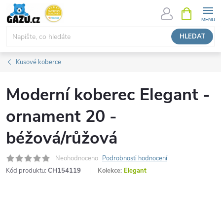
Přejít
NÁKUPNÍ
KOŠÍK
na
obsah
HLEDAT
Kusové koberce
Moderní koberec Elegant -
ornament 20 -
béžová/růžová
Neohodnoceno
Podrobnosti hodnocení
Kód produktu:
CH154119
Kolekce:
Elegant