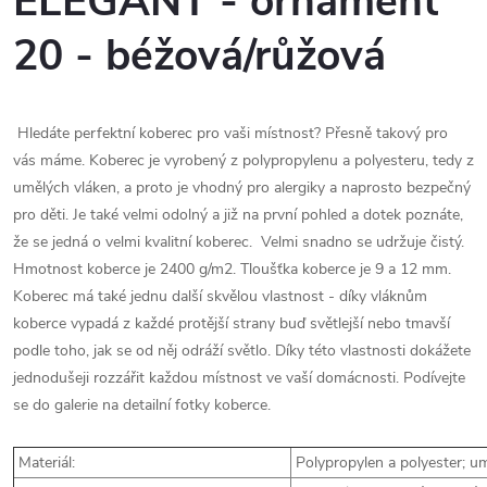
ELEGANT - ornament
20 - béžová/růžová
Hledáte perfektní koberec pro vaši místnost? Přesně takový pro
vás máme. Koberec je vyrobený z polypropylenu a polyesteru, tedy z
umělých vláken, a proto je vhodný pro alergiky a naprosto bezpečný
pro děti. Je také velmi odolný a již na první pohled a dotek poznáte,
že se jedná o velmi kvalitní koberec. Velmi snadno se udržuje čistý.
Hmotnost koberce je 2400 g/m2. Tloušťka koberce je 9 a 12 mm.
Koberec má také jednu další skvělou vlastnost - díky vláknům
koberce vypadá z každé protější strany buď světlejší nebo tmavší
podle toho, jak se od něj odráží světlo. Díky této vlastnosti dokážete
jednodušeji rozzářit každou místnost ve vaší domácnosti. Podívejte
se do galerie na detailní fotky koberce.
Materiál:
Polypropylen a polyester; um