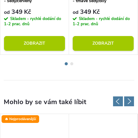
- šedý/červený
- tmavě šedý/bílý
349 Kč
349 Kč
od
od
Skladem - rychlé dodání do
Skladem - rychlé dodání do
1-2 prac. dnů
1-2 prac. dnů
ZOBRAZIT
ZOBRAZIT
🔥 Nejprodávanější