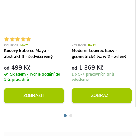
KOLEKCE:
MAYA
KOLEKCE:
EASY
Kusový koberec Maya -
Moderní koberec Easy -
abstrakt 3 - šedý/červený
geometrické tvary 2 - zelený
499 Kč
1 369 Kč
od
od
Skladem - rychlé dodání do
Do 5-7 pracovních dnů
1-2 prac. dnů
odešleme
ZOBRAZIT
ZOBRAZIT