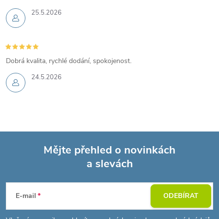
25.5.2026
Dobrá kvalita, rychlé dodání, spokojenost.
24.5.2026
Mějte přehled o novinkách
a slevách
Z
á
E-mail
ODEBÍRAT