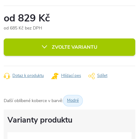
od
829 Kč
od
685 Kč
bez DPH
Měrná
cena:
ZVOLTE VARIANTU
Dotaz k produktu
Hlídací pes
Sdílet
Další oblíbené koberce v barvě:
Modré