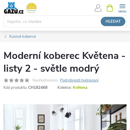
Přejít
NÁKUPNÍ
KOŠÍK
na
obsah
HLEDAT
Kusové koberce
Moderní koberec Květena -
listy 2 - světle modrý
Neohodnoceno
Podrobnosti hodnocení
Kód produktu:
CH182468
Kolekce:
Květena