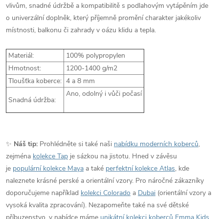
vlivům, snadné údržbě a kompatibilitě s podlahovým vytápěním jde
o univerzální doplněk, který příjemně promění charakter jakékoliv
místnosti, balkonu či zahrady v oázu klidu a tepla.
Materiál:
100% polypropylen
Hmotnost:
1200-1400 g/m2
Tloušťka koberce:
4 a 8 mm
Ano, odolný i vůči počasí
Snadná údržba:
✨
Náš tip:
Prohlédněte si také naši
nabídku moderních koberců
,
zejména
kolekce Tap
je sázkou na jistotu. Hned v závěsu
je
populární kolekce Maya
a také
perfektní kolekce Atlas
, kde
naleznete krásné perské a orientální vzory. Pro náročné zákazníky
doporučujeme například
kolekci Colorado
a
Dubai
(orientální vzory a
vysoká kvalita zpracování). Nezapomeňte také na své dětské
příbuzenstvo, v nabídce máme
unikátní kolekci koberců Emma Kids
,