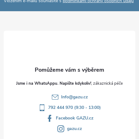
p
Vložením e-mailu souhlasíte s
podmínkami ochrany osobních údajů
a
t
í
Jsme i na WhatsAppu. Napište kdykoliv!
Info
@
gazu.cz
792 444 970 (9:30 - 13:00)
Facebook GAZU.cz
gazu.cz