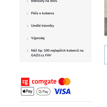
Běhouny na míru
t
Péče o koberce
r
a
Umělé trávníky
n
Výprodej
n
Náš tip: 100 nejlepších koberců na
GAZU.cz FAV
í
p
a
n