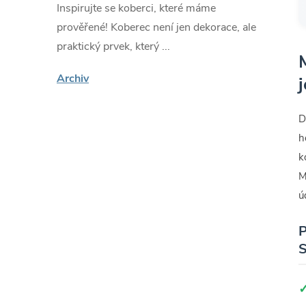
Inspirujte se koberci, které máme
prověřené! Koberec není jen dekorace, ale
praktický prvek, který ...
Archiv
D
h
k
M
ú
P
S