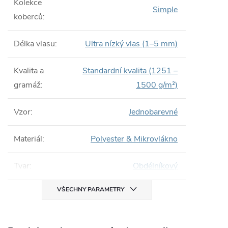
Kolekce
Simple
koberců
:
Délka vlasu
:
Ultra nízký vlas (1–5 mm)
Kvalita a
Standardní kvalita (1251 –
gramáž
:
1500 g/m²)
Vzor
:
Jednobarevné
Materiál
:
Polyester & Mikrovlákno
Tvar
:
Obdélníkový
VŠECHNY PARAMETRY