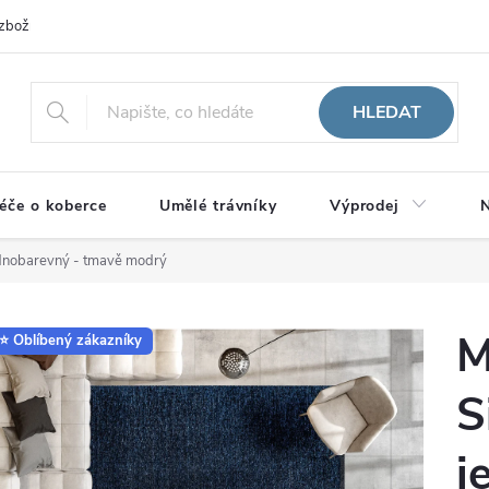
zboží
HLEDAT
éče o koberce
Umělé trávníky
Výprodej
N
ednobarevný - tmavě modrý
M
⭐ Oblíbený zákazníky
S
j