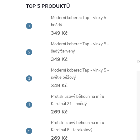
e
TOP 5 PRODUKTŮ
Moderní koberec Tap - vlnky 5 -
l
hnědý
349 Kč
Moderní koberec Tap - vlnky 5 -
šedý/červený
349 Kč
D
Moderní koberec Tap - vlnky 5 -
světle béžový
349 Kč
Protiskluzový běhoun na míru
Kardinál 21 - hnědý
269 Kč
Protiskluzový běhoun na míru
Kardinál 6 - terakotový
269 Kč