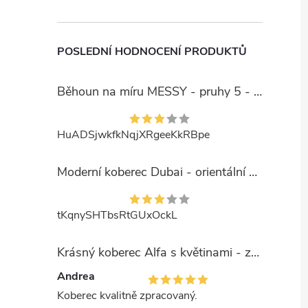
POSLEDNÍ HODNOCENÍ PRODUKTŮ
Běhoun na míru MESSY - pruhy 5 - béžový
HuADSjwkfkNqjXRgeeKkRBpe
Moderní koberec Dubai - orientální 6 - červený
tKqnySHTbsRtGUxOckL
Krásný koberec Alfa s květinami - zelený
Andrea
Koberec kvalitně zpracovaný.