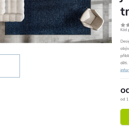
t
Kód 
Desi
obýv
přib
děti
info
o
od
1
Měr
cena