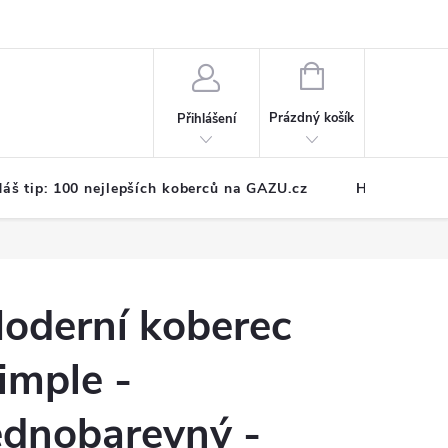
NÁKUPNÍ
KOŠÍK
Prázdný košík
Přihlášení
áš tip: 100 nejlepších koberců na GAZU.cz
Hodnocení o
oderní koberec
imple -
ednobarevný -