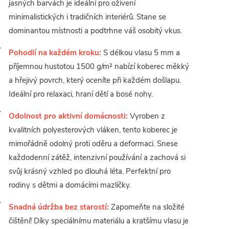
jasných barvách je ideální pro oživení
minimalistických i tradičních interiérů. Stane se
dominantou místnosti a podtrhne váš osobitý vkus.
Pohodlí na každém kroku:
S délkou vlasu 5 mm a
příjemnou hustotou 1500 g/m² nabízí koberec měkký
a hřejivý povrch, který oceníte při každém došlapu.
Ideální pro relaxaci, hraní dětí a bosé nohy.
Odolnost pro aktivní domácnosti:
Vyroben z
kvalitních polyesterových vláken, tento koberec je
mimořádně odolný proti oděru a deformaci. Snese
každodenní zátěž, intenzivní používání a zachová si
svůj krásný vzhled po dlouhá léta. Perfektní pro
rodiny s dětmi a domácími mazlíčky.
Snadná údržba bez starostí:
Zapomeňte na složité
čištění! Díky speciálnímu materiálu a kratšímu vlasu je