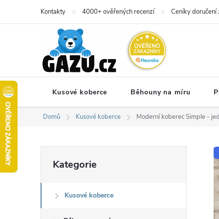
Přejít
Kontakty
4000+ ověřených recenzí
Ceníky doručení 
na
obsah
Kusové koberce
Běhouny na míru
P
Domů
Kusové koberce
Moderní koberec Simple - j
P
Přeskočit
Kategorie
kategorie
o
Kusové koberce
s