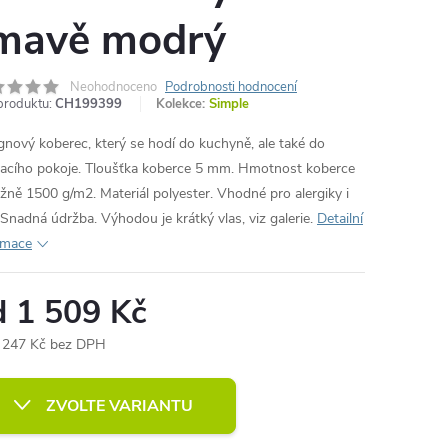
mavě modrý
Neohodnoceno
Podrobnosti hodnocení
produktu:
CH199399
Kolekce:
Simple
gnový koberec, který se hodí do kuchyně, ale také do
acího pokoje. Tloušťka koberce 5 mm. Hmotnost koberce
ližně 1500 g/m2. Materiál polyester. Vhodné pro alergiky i
. Snadná údržba. Výhodou je krátký vlas, viz galerie.
Detailní
rmace
d
1 509 Kč
 247 Kč
bez DPH
ná
:
ZVOLTE VARIANTU