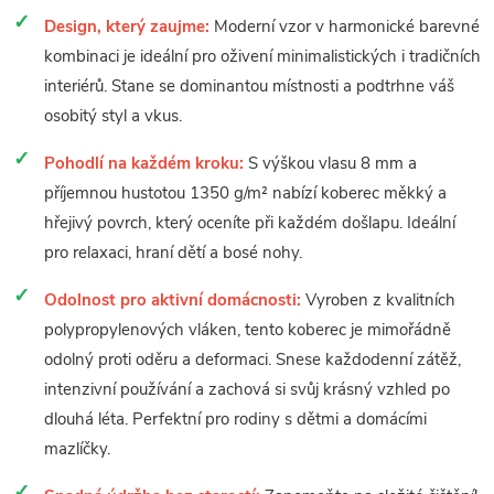
Design, který zaujme:
Moderní vzor v harmonické barevné
kombinaci je ideální pro oživení minimalistických i tradičních
interiérů. Stane se dominantou místnosti a podtrhne váš
osobitý styl a vkus.
Pohodlí na každém kroku:
S výškou vlasu 8 mm a
příjemnou hustotou 1350 g/m² nabízí koberec měkký a
hřejivý povrch, který oceníte při každém došlapu. Ideální
pro relaxaci, hraní dětí a bosé nohy.
Odolnost pro aktivní domácnosti:
Vyroben z kvalitních
polypropylenových vláken, tento koberec je mimořádně
odolný proti oděru a deformaci. Snese každodenní zátěž,
intenzivní používání a zachová si svůj krásný vzhled po
dlouhá léta. Perfektní pro rodiny s dětmi a domácími
mazlíčky.