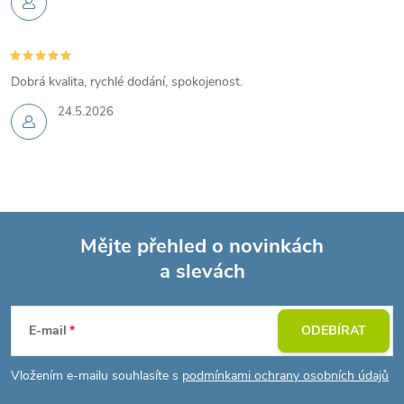
Dobrá kvalita, rychlé dodání, spokojenost.
24.5.2026
Mějte přehled o novinkách
a slevách
Z
á
E-mail
ODEBÍRAT
p
Vložením e-mailu souhlasíte s
podmínkami ochrany osobních údajů