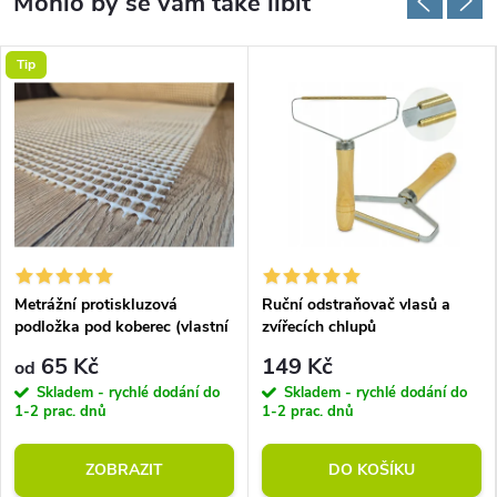
Tip
Metrážní protiskluzová
Ruční odstraňovač vlasů a
podložka pod koberec (vlastní
zvířecích chlupů
rozměr)
65 Kč
149 Kč
od
Skladem - rychlé dodání do
Skladem - rychlé dodání do
1-2 prac. dnů
1-2 prac. dnů
ZOBRAZIT
DO KOŠÍKU