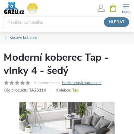
Přejít
NÁKUPNÍ
KOŠÍK
na
obsah
HLEDAT
Kusové koberce
Moderní koberec Tap -
vlnky 4 - šedý
Neohodnoceno
Podrobnosti hodnocení
Kód produktu:
TA23314
Kolekce:
Tap