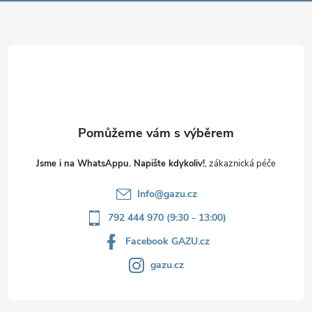
a
t
í
Jsme i na WhatsAppu. Napište kdykoliv!
Info
@
gazu.cz
792 444 970 (9:30 - 13:00)
Facebook GAZU.cz
gazu.cz