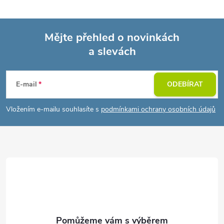
Mějte přehled o novinkách
a slevách
Z
á
E-mail
ODEBÍRAT
p
Vložením e-mailu souhlasíte s
podmínkami ochrany osobních údajů
a
t
í