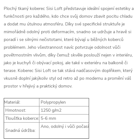
Plochý tkaný koberec Sisi Loft představuje ideální spojení estetiky a
funkčnosti pro každého, kdo chce svůj domov zbavit pocitu chladu
a dodat mu útulnou atmosféru. Díky své specifické struktuře je
mimořádně odolný proti deformacím, snadno se udržuje a hravě si
poradí i se silnými nečistotami, které bývají u běžných koberců
problémem. Jeho všestrannost navíc potvrzuje odolnost vůči
povětrnostním vlivům, díky čemuž skvěle poslouží nejen v interiéru,
jako je kuchyň či obývací pokoj, ale také v exteriéru na balkoně či
terase. Koberec Sisi Loft se tak stává nadčasovým doplňkem, který
vkusně doplní jakýkoliv styl od retro až po modernu a promění váš
prostor v hřejivý a praktický domov.
Materiál:
Polypropylen
Hmotnost:
1250 g/m2
Tloušťka koberce:
5-6 mm
Ano, odolný i vůči počasí
Snadná údržba: