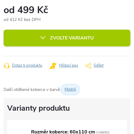
od
499 Kč
od
412 Kč
bez DPH
Měrná
cena:
ZVOLTE VARIANTU
Dotaz k produktu
Hlídací pes
Sdílet
Další oblíbené koberce v barvě:
Modré
Rozměr koberce: 60x110 cm
CH86952