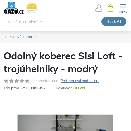
Přejít
NÁKUPNÍ
KOŠÍK
na
obsah
HLEDAT
Kusové koberce
Odolný koberec Sisi Loft -
trojúhelníky - modrý
Neohodnoceno
Podrobnosti hodnocení
Kód produktu:
CH86952
Kolekce:
Sisi Loft