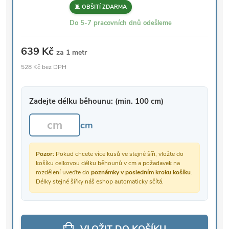
🧵 OBŠITÍ ZDARMA
Do 5-7 pracovních dnů odešleme
639 Kč
za 1 metr
528 Kč bez DPH
Zadejte délku běhounu: (min. 100 cm)
cm
Pozor:
Pokud chcete více kusů ve stejné šíři, vložte do
košíku celkovou délku běhounů v cm a požadavek na
rozdělení uveďte do
poznámky v posledním kroku košíku
.
Délky stejné šířky náš eshop automaticky sčítá.
VLOŽIT DO KOŠÍKU