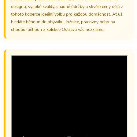
designu, vysoké kvality, snadné údržby a skvělé ceny dělá z
tohoto koberce ideální volbu pro každou domácnost. Ať už
hledáte běhoun do obýváku, ložnice, pracovny nebo na
chodbu, běhoun z kolekce Ostrava vás nezklame!