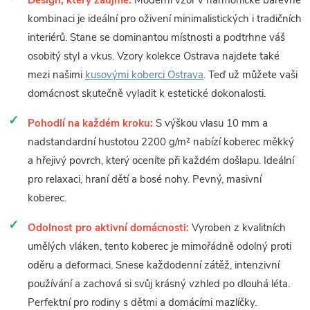
Design, který zaujme:
Moderní vzor v harmonické barevné
kombinaci je ideální pro oživení minimalistických i tradičních
interiérů. Stane se dominantou místnosti a podtrhne váš
osobitý styl a vkus. Vzory kolekce Ostrava najdete také
mezi našimi
kusovými koberci Ostrava
. Teď už můžete vaši
domácnost skutečně vyladit k estetické dokonalosti.
Pohodlí na každém kroku:
S výškou vlasu 10 mm a
nadstandardní hustotou 2200 g/m² nabízí koberec měkký
a hřejivý povrch, který oceníte při každém došlapu. Ideální
pro relaxaci, hraní dětí a bosé nohy. Pevný, masivní
koberec.
Odolnost pro aktivní domácnosti:
Vyroben z kvalitních
umělých vláken, tento koberec je mimořádně odolný proti
oděru a deformaci. Snese každodenní zátěž, intenzivní
používání a zachová si svůj krásný vzhled po dlouhá léta.
Perfektní pro rodiny s dětmi a domácími mazlíčky.