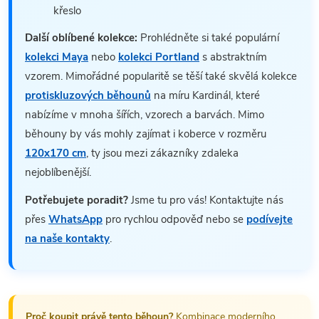
křeslo
Další oblíbené kolekce:
Prohlédněte si také populární
kolekci Maya
nebo
kolekci Portland
s abstraktním
vzorem. Mimořádné popularitě se těší také skvělá kolekce
protiskluzových běhounů
na míru Kardinál, které
nabízíme v mnoha šířích, vzorech a barvách. Mimo
běhouny by vás mohly zajímat i koberce v rozměru
120x170 cm
, ty jsou mezi zákazníky zdaleka
nejoblíbenější.
Potřebujete poradit?
Jsme tu pro vás! Kontaktujte nás
přes
WhatsApp
pro rychlou odpověď nebo se
podívejte
na naše kontakty
.
Proč koupit právě tento běhoun?
Kombinace moderního