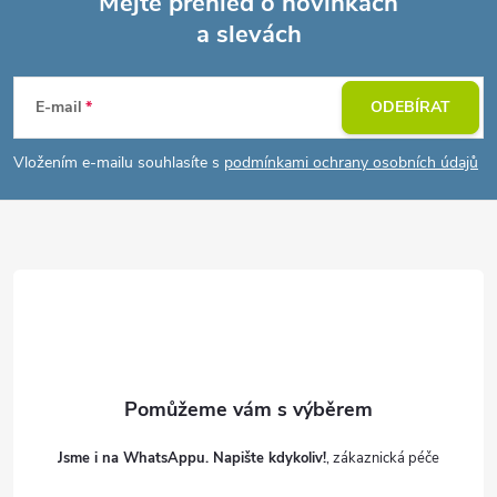
Mějte přehled o novinkách
a slevách
Z
á
E-mail
ODEBÍRAT
p
Vložením e-mailu souhlasíte s
podmínkami ochrany osobních údajů
a
t
í
Jsme i na WhatsAppu. Napište kdykoliv!