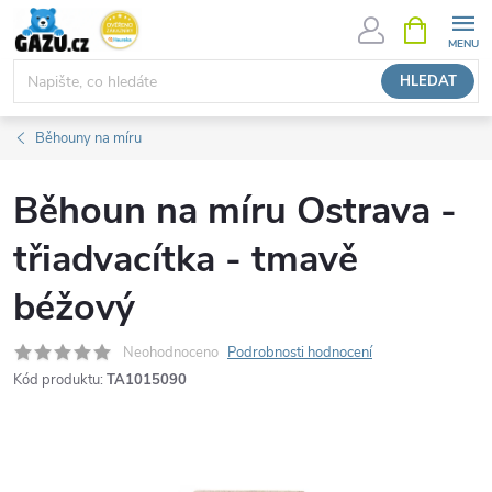
Přejít
NÁKUPNÍ
KOŠÍK
na
obsah
HLEDAT
Běhouny na míru
Běhoun na míru Ostrava -
třiadvacítka - tmavě
béžový
Neohodnoceno
Podrobnosti hodnocení
Kód produktu:
TA1015090