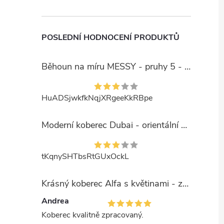
POSLEDNÍ HODNOCENÍ PRODUKTŮ
Běhoun na míru MESSY - pruhy 5 - béžový
HuADSjwkfkNqjXRgeeKkRBpe
Moderní koberec Dubai - orientální 6 - červený
tKqnySHTbsRtGUxOckL
Krásný koberec Alfa s květinami - zelený
Andrea
Koberec kvalitně zpracovaný.