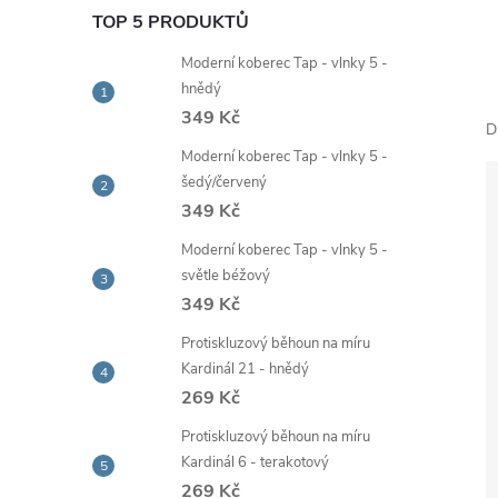
e
TOP 5 PRODUKTŮ
Moderní koberec Tap - vlnky 5 -
l
hnědý
349 Kč
D
Moderní koberec Tap - vlnky 5 -
šedý/červený
349 Kč
Moderní koberec Tap - vlnky 5 -
světle béžový
349 Kč
Protiskluzový běhoun na míru
Kardinál 21 - hnědý
269 Kč
Protiskluzový běhoun na míru
Kardinál 6 - terakotový
269 Kč