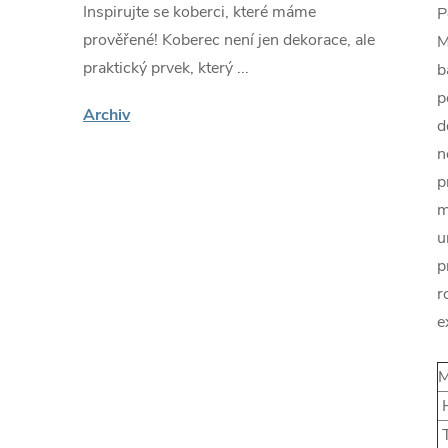
Inspirujte se koberci, které máme
P
prověřené! Koberec není jen dekorace, ale
M
praktický prvek, který ...
b
p
Archiv
d
n
p
m
u
p
r
e
M
H
T