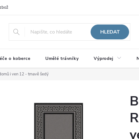
zboží
HLEDAT
éče o koberce
Umělé trávníky
Výprodej
N
omů i ven 12 - tmavě šedý
B
R
v