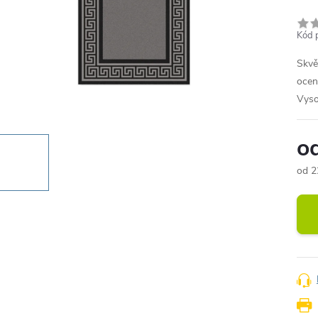
Kód 
Skvě
ocen
Vyso
o
od
2
Měr
cena