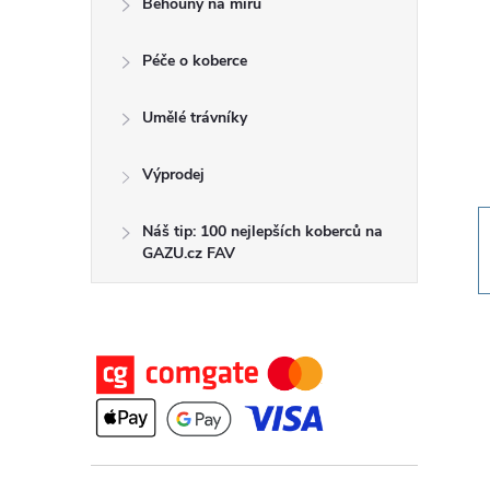
Běhouny na míru
t
Péče o koberce
r
a
Umělé trávníky
n
Výprodej
n
Náš tip: 100 nejlepších koberců na
GAZU.cz FAV
í
p
a
n