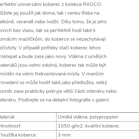
erfektní univerzální koberec z kolekce RADCO.
ůžete jej použít jak doma, tak i venku třeba na
alkóně, verandě nebo lodžii. Díky tomu, že je jeho
ovrch bez vlasu, tak se perfektně hodí také k
omácím mazlíčkům; do koberce se nezachytávají
ečistoty. V případě potřeby stačí koberec lehce
roklepat a bude zase jako nový. Vlákna z umělých
ateriálů jsou velmi odolná, koberec tak může být
místěn na velmi frekventovaná místa. V menším
rovedení se může hodit také jako předložka, velký
ozměr zase prakticky pokryje větší části interiéru nebo
xteriéru. Podívejte se na detailní fotografie v galerii.
ateriál:
Umělá vlákna, polypropylen
motnost:
1050 g/m2; kvalitní koberec
loušťka koberce:
3 mm