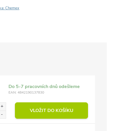
ka:
Chemex
Do 5-7 pracovních dnů odešleme
EAN:
4842190137830
VLOŽIT DO KOŠÍKU