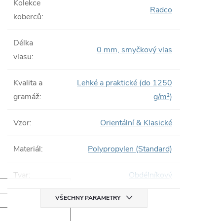
Kolekce
Radco
koberců
:
Délka
0 mm, smyčkový vlas
vlasu
:
Kvalita a
Lehké a praktické (do 1250
gramáž
:
g/m²)
Vzor
:
Orientální & Klasické
Materiál
:
Polypropylen (Standard)
Tvar
:
Obdélníkový
VŠECHNY PARAMETRY