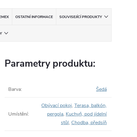
EMEX
OSTATNÍ INFORMACE
SOUVISEJÍCÍ PRODUKTY
Y
Parametry produktu:
Barva
:
Šedá
Obývací pokoj
,
Terasa, balkón,
Umístění
:
pergola
,
Kuchyň, pod jídelní
stůl
,
Chodba, předsíň