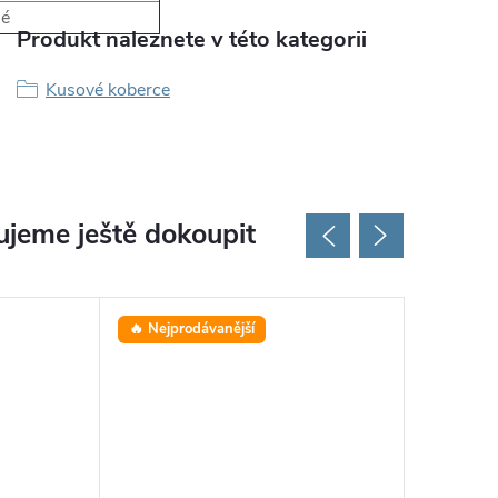
né
Produkt naleznete v této kategorii
Kusové koberce
jeme ještě dokoupit
🔥 Nejprodávanější
⭐ Oblíbe