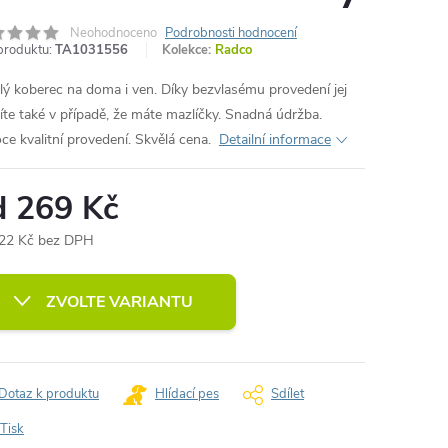
Neohodnoceno
Podrobnosti hodnocení
produktu:
TA1031556
Kolekce:
Radco
lý koberec na doma i ven. Díky bezvlasému provedení jej
íte také v případě, že máte mazlíčky. Snadná údržba.
ce kvalitní provedení. Skvělá cena.
Detailní informace
d
269 Kč
22 Kč
bez DPH
ná
:
ZVOLTE VARIANTU
Dotaz k produktu
Hlídací pes
Sdílet
Tisk