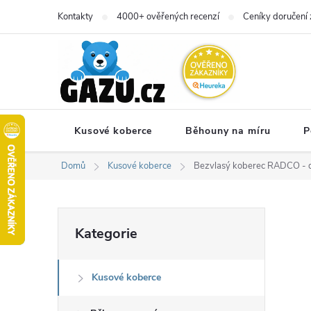
Přejít
Kontakty
4000+ ověřených recenzí
Ceníky doručení 
na
obsah
Kusové koberce
Běhouny na míru
P
Domů
Kusové koberce
Bezvlasý koberec RADCO - d
P
Přeskočit
Kategorie
kategorie
o
Kusové koberce
s