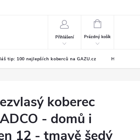
NÁKUPNÍ
KOŠÍK
Prázdný košík
Přihlášení
áš tip: 100 nejlepších koberců na GAZU.cz
Hodnocení o
ezvlasý koberec
ADCO - domů i
en 12 - tmavě šedý