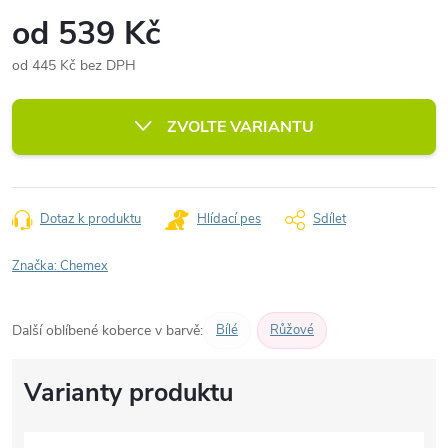
od
539 Kč
od
445 Kč
bez DPH
Měrná
cena:
ZVOLTE VARIANTU
Dotaz k produktu
Hlídací pes
Sdílet
Značka:
Chemex
Další oblíbené koberce v barvě:
Bílé
Růžové