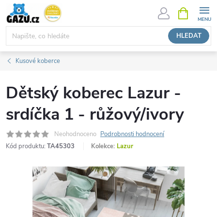
Přejít
NÁKUPNÍ
KOŠÍK
na
obsah
HLEDAT
Kusové koberce
Dětský koberec Lazur -
srdíčka 1 - růžový/ivory
Neohodnoceno
Podrobnosti hodnocení
Kód produktu:
TA45303
Kolekce:
Lazur