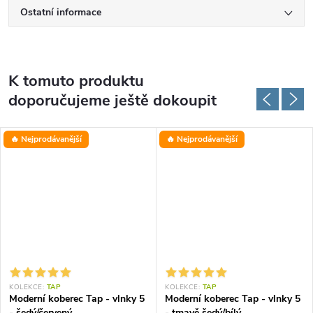
Ostatní informace
K tomuto produktu
doporučujeme ještě dokoupit
🔥 Nejprodávanější
🔥 Nejprodávanější
KOLEKCE:
TAP
KOLEKCE:
TAP
Moderní koberec Tap - vlnky 5
Moderní koberec Tap - vlnky 5
- šedý/červený
- tmavě šedý/bílý