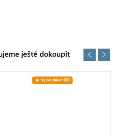
jeme ještě dokoupit
🔥 Nejprodávanější
⭐ Oblíbe