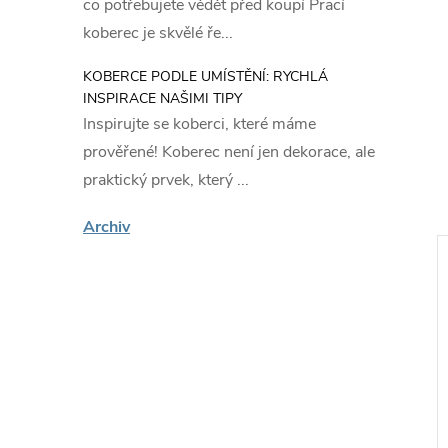
co potřebujete vědět před koupí Prací
koberec je skvělé ře...
KOBERCE PODLE UMÍSTĚNÍ: RYCHLÁ
INSPIRACE NAŠIMI TIPY
Inspirujte se koberci, které máme
prověřené! Koberec není jen dekorace, ale
praktický prvek, který ...
Archiv
ákazníky
🔥 Nejprodávanější