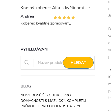
d
Krásný koberec Alfa s květinami - zelený
n
ž
Andrea
Koberec kvalitně zpracovaný.
D
v
d
VYHLEDÁVÁNÍ
s
p
HLEDAT
J
K
m
BLOG
p
NEJVHODNĚJŠÍ KOBERCE PRO
t
DOMÁCNOSTI S MAZLÍČKY: KOMPLETNÍ
PRŮVODCE PRO ODOLNOST A STYL