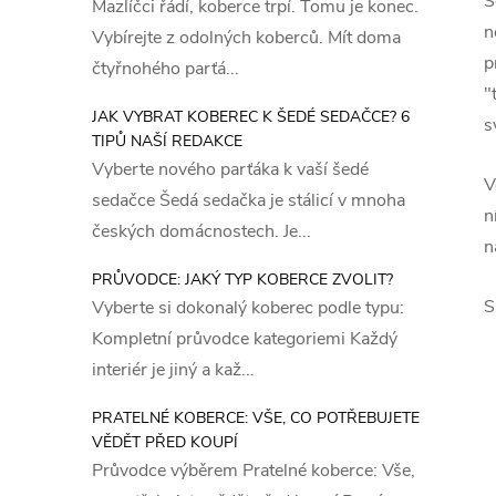
S
Mazlíčci řádí, koberce trpí. Tomu je konec.
n
Vybírejte z odolných koberců. Mít doma
p
čtyřnohého parťá...
"
JAK VYBRAT KOBEREC K ŠEDÉ SEDAČCE? 6
s
TIPŮ NAŠÍ REDAKCE
Vyberte nového parťáka k vaší šedé
V
sedačce Šedá sedačka je stálicí v mnoha
n
českých domácnostech. Je...
n
PRŮVODCE: JAKÝ TYP KOBERCE ZVOLIT?
S
Vyberte si dokonalý koberec podle typu:
Kompletní průvodce kategoriemi Každý
interiér je jiný a kaž...
PRATELNÉ KOBERCE: VŠE, CO POTŘEBUJETE
VĚDĚT PŘED KOUPÍ
Průvodce výběrem Pratelné koberce: Vše,