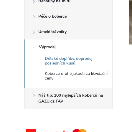
Běhouny na míru
t
Péče o koberce
r
a
Umělé trávníky
n
Výprodej
Dětské doplňky, doprodej
n
posledních kusů
Koberce druhé jakosti za likvidační
í
ceny
p
Náš tip: 100 nejlepších koberců na
GAZU.cz FAV
a
n