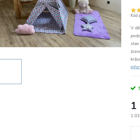
Kód 
V dě
podo
stan
(ozo
krás
info
1
1 03
Měr
cena