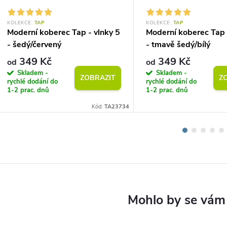
KOLEKCE:
TAP
KOLEKCE:
TAP
Moderní koberec Tap - vlnky 5
Moderní koberec Tap 
- šedý/červený
- tmavě šedý/bílý
349 Kč
349 Kč
od
od
Skladem -
Skladem -
ZOBRAZIT
Z
rychlé dodání do
rychlé dodání do
1-2 prac. dnů
1-2 prac. dnů
Kód:
TA23734