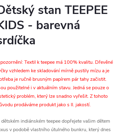
Dětský stan TEEPEE
KIDS - barevná
srdíčka
pozornění: Textil k teepee má 100% kvalitu. Dřevěné
yčky vzhledem ke skladování mírně pustily mízu a je
otřeba je ručně brusným papírem pár tahy začistit.
sou použitelné i v aktuálním stavu. Jedná se pouze o
stetický problém, který lze snadno vyřešit. Z tohoto
ůvodu prodáváme produkt jako s II. jakostí.
 dětském indiánském teepee dopřejete vašim dětem
uxus v podobě vlastního útulného bunkru, který dnes