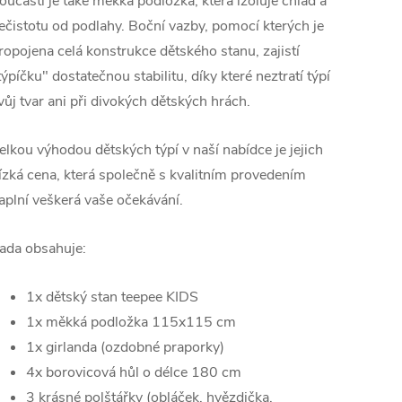
oučástí je také měkká podložka, která izoluje chlad a
ečistotu od podlahy. Boční vazby, pomocí kterých je
ropojena celá konstrukce dětského stanu, zajistí
týpíčku" dostatečnou stabilitu, díky které neztratí týpí
vůj tvar ani při divokých dětských hrách.
elkou výhodou dětských týpí v naší nabídce je jejich
ízká cena, která společně s kvalitním provedením
aplní veškerá vaše očekávání.
ada obsahuje:
1x dětský stan teepee KIDS
1x měkká podložka 115x115 cm
1x girlanda (ozdobné praporky)
4x borovicová hůl o délce 180 cm
3 krásné polštářky (obláček, hvězdička,