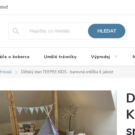
zboží
HLEDAT
éče o koberce
Umělé trávníky
Výprodej
N
ch kusů
Dětský stan TEEPEE KIDS - barevná srdíčka II. jakost
D
K
s