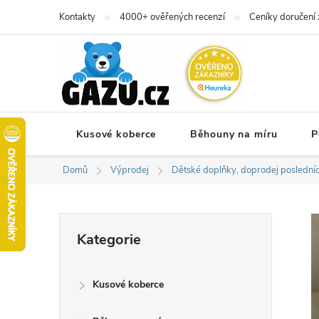
Přejít
Kontakty
4000+ ověřených recenzí
Ceníky doručení 
na
obsah
Kusové koberce
Běhouny na míru
P
Domů
Výprodej
Dětské doplňky, doprodej poslední
P
Přeskočit
Kategorie
kategorie
o
Kusové koberce
s