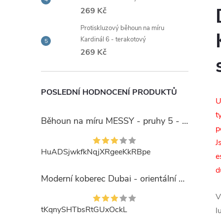
269 Kč
Protiskluzový běhoun na míru
Kardinál 6 - terakotový
269 Kč
POSLEDNÍ HODNOCENÍ PRODUKTŮ
U
t
Běhoun na míru MESSY - pruhy 5 - béžový
p
J
HuADSjwkfkNqjXRgeeKkRBpe
e
d
Moderní koberec Dubai - orientální 6 - červený
V
tKqnySHTbsRtGUxOckL
l