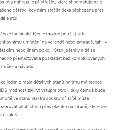
oslova nahrazuje přístřešky, které si pamatujeme z
ašeho dětství, kdy nám stačila deka přehozená přes
idli a stůl.
ětské indiánské týpí je možné použít jak k
enkovnímu umístění na verandě nebo zahradě, tak i v
ětském nebo jiném pokoji. Stan je lehký a dá se
nadno přemisťovat a poskládat bez komplikovaných
říruček a návodů.
ako jeden z mála dětských stanů na trhu má teepee
IDS možnost zakrýt vstupní otvor, díky čemuž bude
ít dítě ve stanu vlastní soukromí. Dítě může
ozorovat okolí stanu přes okénko na straně, které lze
aké zakrýt.