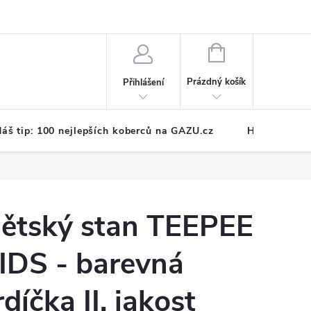
NÁKUPNÍ
KOŠÍK
Prázdný košík
Přihlášení
áš tip: 100 nejlepších koberců na GAZU.cz
Hodnocení o
ětský stan TEEPEE
IDS - barevná
rdíčka II. jakost