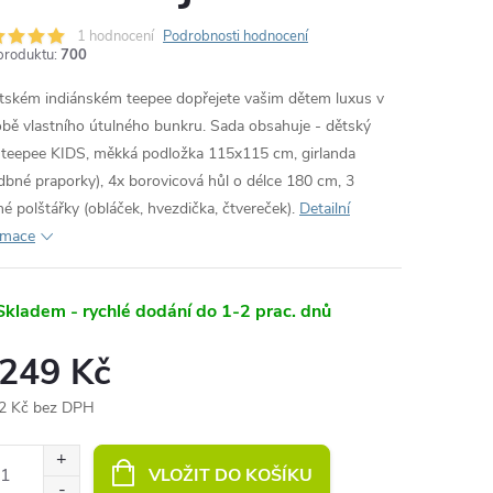
1 hodnocení
Podrobnosti hodnocení
produktu:
700
tském indiánském teepee dopřejete vašim dětem luxus v
bě vlastního útulného bunkru. Sada obsahuje - dětský
 teepee KIDS, měkká podložka 115x115 cm, girlanda
dbné praporky), 4x borovicová hůl o délce 180 cm, 3
né polštářky (obláček, hvezdička, čtvereček).
Detailní
rmace
Skladem - rychlé dodání do 1-2 prac. dnů
 249 Kč
2 Kč bez DPH
ná
:
VLOŽIT DO KOŠÍKU