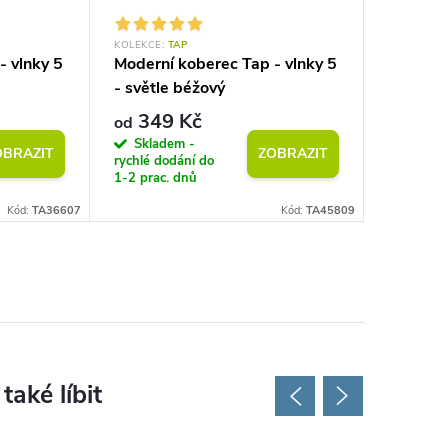
KOLEKCE:
TAP
KOLEKCE:
- vlnky 5
Moderní koberec Tap - vlnky 5
Moderní
- světle béžový
geometri
šedý
349 Kč
349
od
od
Skladem -
Sklad
OBRAZIT
ZOBRAZIT
rychlé dodání do
rychlé do
1-2 prac. dnů
1-2 prac.
Kód:
TA36607
Kód:
TA45809