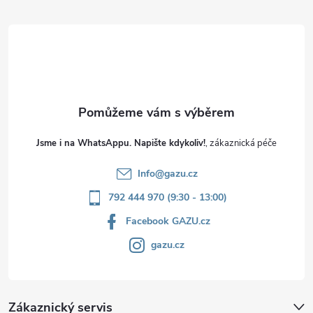
t
í
Jsme i na WhatsAppu. Napište kdykoliv!
Info
@
gazu.cz
792 444 970 (9:30 - 13:00)
Facebook GAZU.cz
gazu.cz
Zákaznický servis