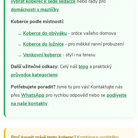
vybrat koberec k šedé sedačce
nebo rady pro
domácnosti s mazlíčky
.
Koberce podle místností:
Koberce do obýváku
- srdce vašeho domova
Koberce do ložnice
- pro měkké ranní probuzení
Venkovní koberce
- styl i na terasu
Další užitečné odkazy:
Celý náš
blog
a praktický
průvodce kategoriemi
.
Potřebujete poradit?
Jsme tu pro vás! Kontaktujte nás
přes
WhatsApp
pro rychlou odpověď nebo se
podívejte
na naše kontakty
.
Proč koupit právě tento koberec?
Kombinace osobitého