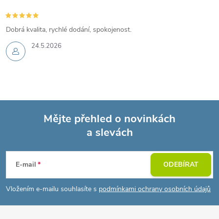
Dobrá kvalita, rychlé dodání, spokojenost.
24.5.2026
Mějte přehled o novinkách
a slevách
Z
á
E-mail
ODEBÍRAT
p
Vložením e-mailu souhlasíte s
podmínkami ochrany osobních údajů
a