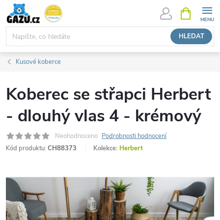
Přejít
NÁKUPNÍ
KOŠÍK
na
obsah
HLEDAT
Kusové koberce
Koberec se střapci Herbert
- dlouhý vlas 4 - krémový
Neohodnoceno
Podrobnosti hodnocení
Kód produktu:
CH88373
Kolekce:
Herbert