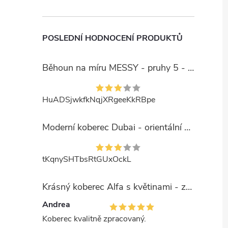
POSLEDNÍ HODNOCENÍ PRODUKTŮ
Běhoun na míru MESSY - pruhy 5 - béžový
HuADSjwkfkNqjXRgeeKkRBpe
Moderní koberec Dubai - orientální 6 - červený
tKqnySHTbsRtGUxOckL
Krásný koberec Alfa s květinami - zelený
Andrea
Koberec kvalitně zpracovaný.