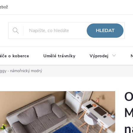
zboží
HLEDAT
éče o koberce
Umělé trávníky
Výprodej
N
ggy - námořnický modrý
O
M
n