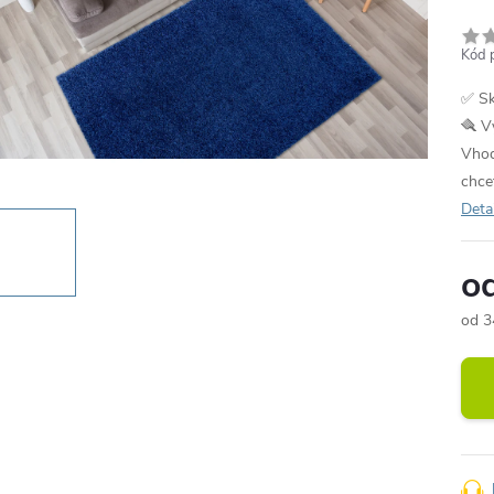
Kód 
✅ Sk
🪮 V
Vhod
chce
Deta
o
od
3
Měr
cena