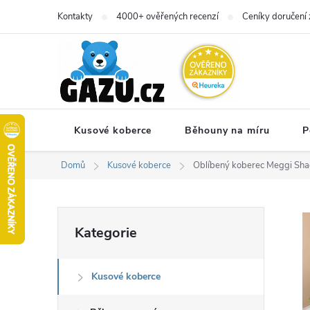
Přejít
Kontakty
4000+ ověřených recenzí
Ceníky doručení 
na
obsah
Kusové koberce
Běhouny na míru
P
Domů
Kusové koberce
Oblíbený koberec Meggi Sha
P
Přeskočit
Kategorie
kategorie
o
Kusové koberce
s