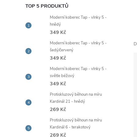
e
TOP 5 PRODUKTŮ
Moderní koberec Tap - vlnky 5 -
l
hnědý
349 Kč
Moderní koberec Tap - vlnky 5 -
D
šedý/červený
349 Kč
Moderní koberec Tap - vlnky 5 -
světle béžový
349 Kč
Protiskluzový běhoun na míru
Kardinál 21 - hnědý
269 Kč
Protiskluzový běhoun na míru
Kardinál 6 - terakotový
269 Kč