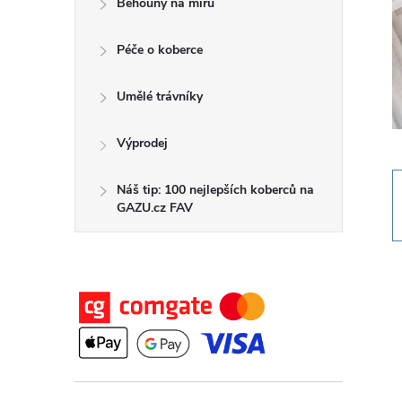
Běhouny na míru
t
Péče o koberce
r
a
Umělé trávníky
n
Výprodej
n
Náš tip: 100 nejlepších koberců na
GAZU.cz FAV
í
p
a
n