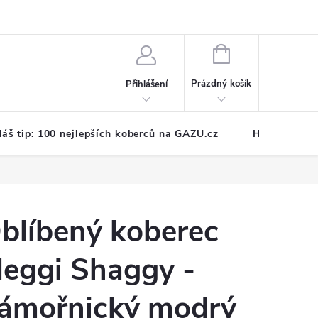
NÁKUPNÍ
KOŠÍK
Prázdný košík
Přihlášení
áš tip: 100 nejlepších koberců na GAZU.cz
Hodnocení o
blíbený koberec
eggi Shaggy -
ámořnický modrý