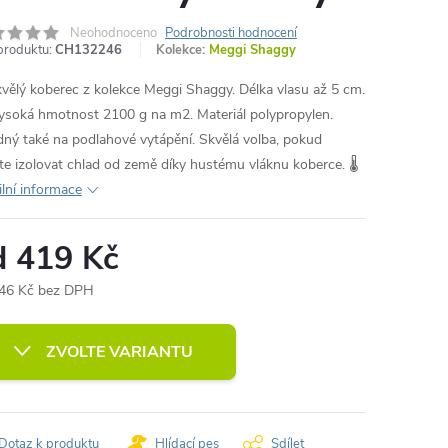
Neohodnoceno
Podrobnosti hodnocení
produktu:
CH132246
Kolekce:
Meggi Shaggy
vělý koberec z kolekce Meggi Shaggy. Délka vlasu až 5 cm.
ysoká hmotnost 2100 g na m2. Materiál polypropylen.
ný také na podlahové vytápění. Skvělá volba, pokud
te izolovat chlad od země díky hustému vláknu koberce. 🌡️
ilní informace
d
419 Kč
46 Kč
bez DPH
ná
:
ZVOLTE VARIANTU
Dotaz k produktu
Hlídací pes
Sdílet