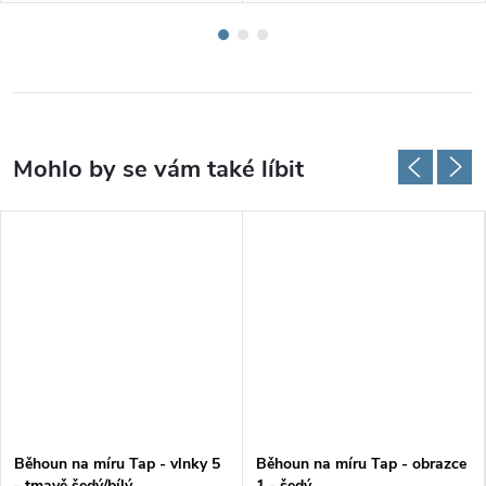
Běhoun na míru Tap - vlnky 5
Běhoun na míru Tap - obrazce
- tmavě šedý/bílý
1 - šedý