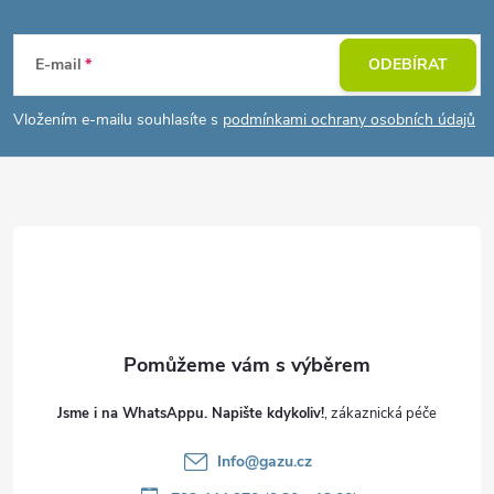
Z
á
E-mail
ODEBÍRAT
p
Vložením e-mailu souhlasíte s
podmínkami ochrany osobních údajů
a
t
í
Jsme i na WhatsAppu. Napište kdykoliv!
Info
@
gazu.cz