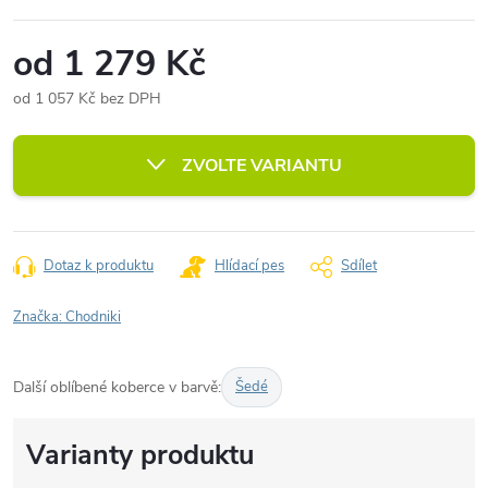
od
1 279 Kč
od
1 057 Kč
bez DPH
Měrná
cena:
ZVOLTE VARIANTU
Dotaz k produktu
Hlídací pes
Sdílet
Značka:
Chodniki
Další oblíbené koberce v barvě:
Šedé