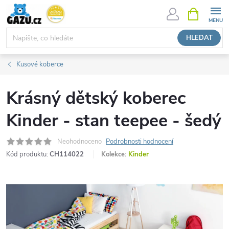
Přejít
NÁKUPNÍ
KOŠÍK
na
obsah
HLEDAT
Kusové koberce
Krásný dětský koberec
Kinder - stan teepee - šedý
Neohodnoceno
Podrobnosti hodnocení
Kód produktu:
CH114022
Kolekce:
Kinder