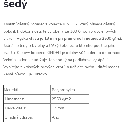
šedý
Kvalitní dětský koberec z kolekce KINDER, který přivede dětský
pokojík k dokonalosti. Je vyrobený ze 100% polypropylenových
vláken.
Výška vlasu je 13 mm při průměrné hmotnosti 2500
g/m2
.
Jedná se tedy o bytelný a těžký koberec, u kterého pocítíte jeho
kvalitu. Kusový koberec KINDER je odolný vůči oděru a deformaci.
Velmi snadno se udržuje. Je vhodný na podlahové vytápění.
Vybírejte z krásných hravých vzorů a udělejte svému dítěti radost.
Země původu je Turecko.
Materiál:
Polypropylen
Hmotnost:
2550 g/m2
Délka vlasu:
13 mm
Snadná údržba:
Ano