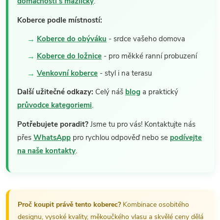
domácnosti s mazlíčky
.
Koberce podle místností:
Koberce do obýváku
- srdce vašeho domova
Koberce do ložnice
- pro měkké ranní probuzení
Venkovní koberce
- styl i na terasu
Další užitečné odkazy:
Celý náš
blog
a praktický
průvodce kategoriemi
.
Potřebujete poradit?
Jsme tu pro vás! Kontaktujte nás
přes
WhatsApp
pro rychlou odpověď nebo se
podívejte
na naše kontakty
.
Proč koupit právě tento koberec?
Kombinace osobitého
designu, vysoké kvality, měkoučkého vlasu a skvělé ceny dělá