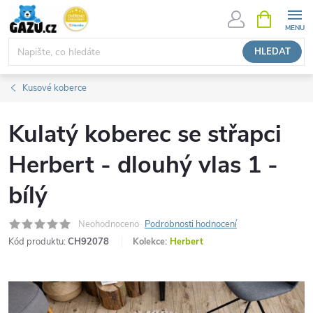
Přejít
NÁKUPNÍ
KOŠÍK
na
obsah
HLEDAT
Kusové koberce
Kulatý koberec se střapci
Herbert - dlouhý vlas 1 -
bílý
Neohodnoceno
Podrobnosti hodnocení
Kód produktu:
CH92078
Kolekce:
Herbert