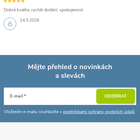
Dobrá kvalita, rychlé dodání, spokojenost.
24.5.2026
Mějte přehled o novinkách
a slevách
Z
á
E-mail
ODEBÍRAT
p
Vložením e-mailu souhlasíte s
podmínkami ochrany osobních údajů
a