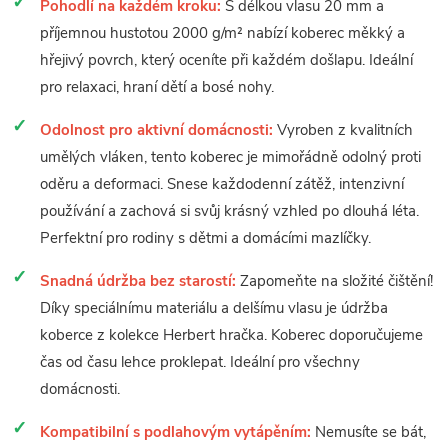
Pohodlí na každém kroku:
S délkou vlasu 20 mm a
příjemnou hustotou 2000 g/m² nabízí koberec měkký a
hřejivý povrch, který oceníte při každém došlapu. Ideální
pro relaxaci, hraní dětí a bosé nohy.
Odolnost pro aktivní domácnosti:
Vyroben z kvalitních
umělých vláken, tento koberec je mimořádně odolný proti
oděru a deformaci. Snese každodenní zátěž, intenzivní
používání a zachová si svůj krásný vzhled po dlouhá léta.
Perfektní pro rodiny s dětmi a domácími mazlíčky.
Snadná údržba bez starostí:
Zapomeňte na složité čištění!
Díky speciálnímu materiálu a delšímu vlasu je údržba
koberce z kolekce Herbert hračka. Koberec doporučujeme
čas od času lehce proklepat. Ideální pro všechny
domácnosti.
Kompatibilní s podlahovým vytápěním:
Nemusíte se bát,