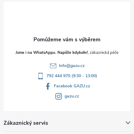
t
í
Jsme i na WhatsAppu. Napište kdykoliv!
Info
@
gazu.cz
792 444 970 (9:30 - 13:00)
Facebook GAZU.cz
gazu.cz
Zákaznický servis