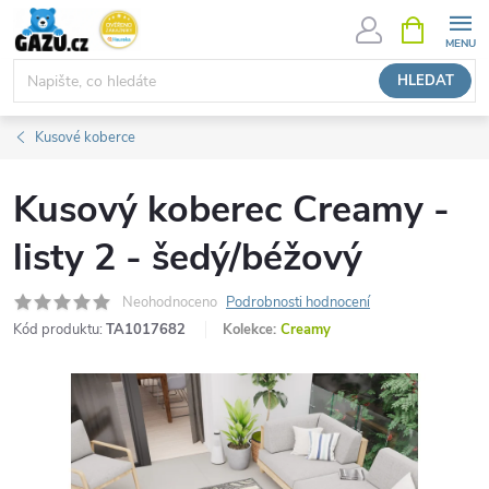
Přejít
NÁKUPNÍ
KOŠÍK
na
obsah
HLEDAT
Kusové koberce
Kusový koberec Creamy -
listy 2 - šedý/béžový
Neohodnoceno
Podrobnosti hodnocení
Kód produktu:
TA1017682
Kolekce:
Creamy