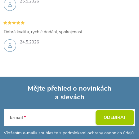
25.5.2026
Dobrá kvalita, rychlé dodání, spokojenost.
24.5.2026
Mějte přehled o novinkách
a slevách
Z
á
E-mail
ODEBÍRAT
p
Vložením e-mailu souhlasíte s
podmínkami ochrany osobních údajů