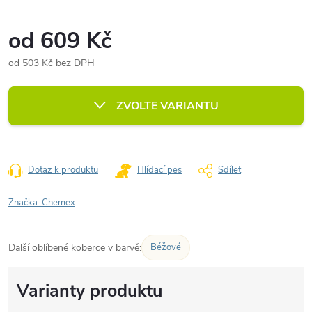
od
609 Kč
od
503 Kč
bez DPH
Měrná
cena:
ZVOLTE VARIANTU
Dotaz k produktu
Hlídací pes
Sdílet
Značka:
Chemex
Další oblíbené koberce v barvě:
Béžové