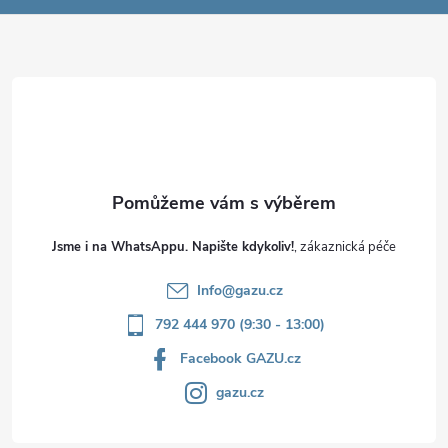
a
t
í
Jsme i na WhatsAppu. Napište kdykoliv!
Info
@
gazu.cz
792 444 970 (9:30 - 13:00)
Facebook GAZU.cz
gazu.cz