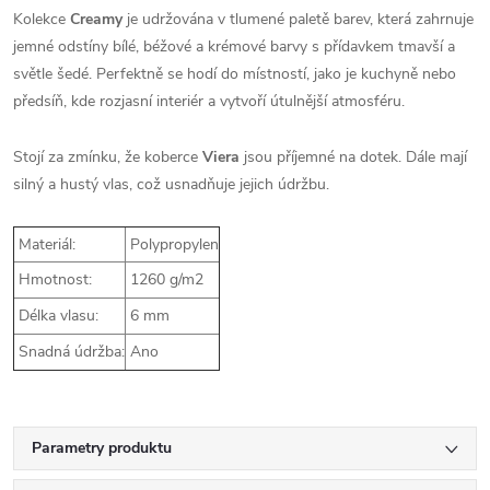
Kolekce
Creamy
je udržována v tlumené paletě barev, která zahrnuje
jemné odstíny bílé, béžové a krémové barvy s přídavkem tmavší a
světle šedé. Perfektně se hodí do místností, jako je kuchyně nebo
předsíň, kde rozjasní interiér a vytvoří útulnější atmosféru.
Stojí za zmínku, že koberce
Viera
jsou příjemné na dotek. Dále mají
silný a hustý vlas, což usnadňuje jejich údržbu.
Materiál:
Polypropylen
Hmotnost:
1260 g/m2
Délka vlasu:
6 mm
Snadná údržba:
Ano
Parametry produktu