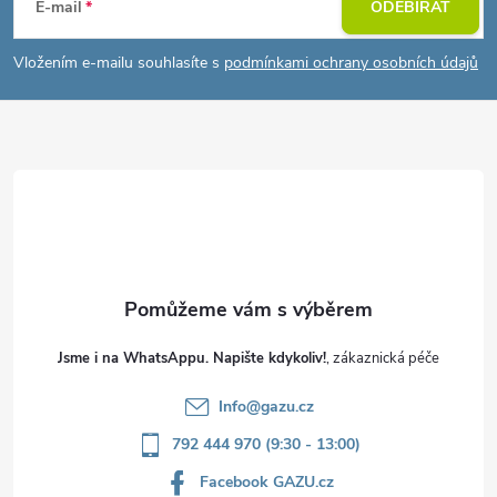
á
E-mail
ODEBÍRAT
p
Vložením e-mailu souhlasíte s
podmínkami ochrany osobních údajů
a
t
í
Jsme i na WhatsAppu. Napište kdykoliv!
Info
@
gazu.cz
792 444 970 (9:30 - 13:00)
Facebook GAZU.cz