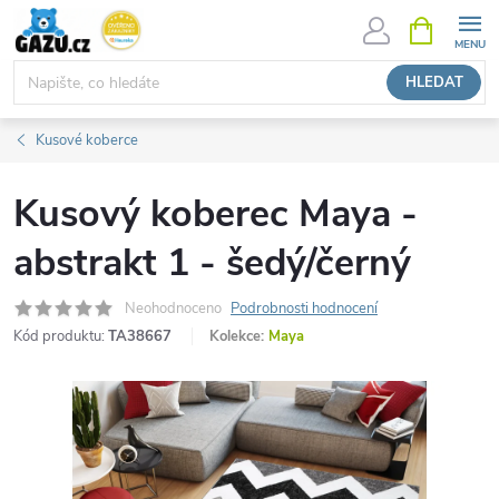
Přejít
NÁKUPNÍ
KOŠÍK
na
obsah
HLEDAT
Kusové koberce
Kusový koberec Maya -
abstrakt 1 - šedý/černý
Neohodnoceno
Podrobnosti hodnocení
Kód produktu:
TA38667
Kolekce:
Maya