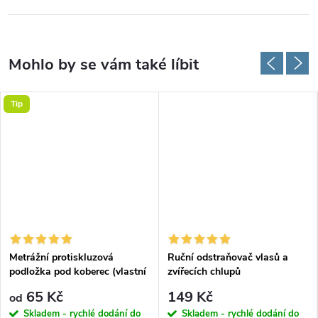
Tip
Metrážní protiskluzová
Ruční odstraňovač vlasů a
podložka pod koberec (vlastní
zvířecích chlupů
rozměr)
65 Kč
149 Kč
od
Skladem - rychlé dodání do
Skladem - rychlé dodání do