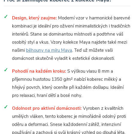
Design, který zaujme:
Moderní vzor v harmonické barevné
kombinaci je ideální pro oživení minimalistických i tradičních
interiérů. Stane se dominantou místnosti a podtrhne váš
osobitý styl a vkus. Vzory kolekce Maya najdete také mezi
našimi
běhouny na míru Maya
. Teď už můžete vaši
domácnost skutečně vyladit k estetické dokonalosti.
Pohodlí na každém kroku:
S výškou vlasu 8 mm a
příjemnou hustotou 1350 g/m² nabízí koberec měkký a
hřejivý povrch, který oceníte při každém došlapu. Ideální
pro relaxaci, hraní dětí a bosé nohy.
Odolnost pro aktivní domácnosti:
Vyroben z kvalitních
umělých vláken, tento koberec je mimořádně odolný proti
oděru a deformaci. Snese každodenní zátěž, intenzivní
používání a zachová si svůj krásný vzhled po dlouhá léta.