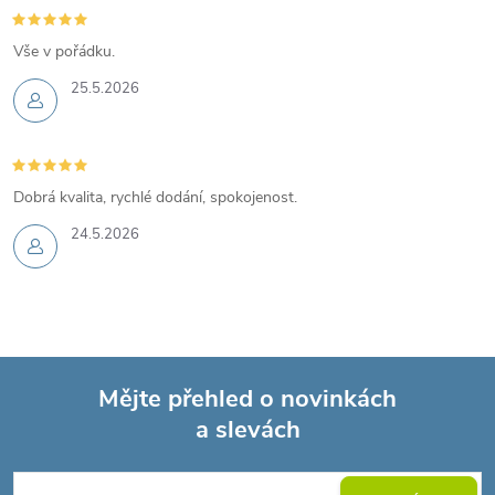
Vše v pořádku.
25.5.2026
Dobrá kvalita, rychlé dodání, spokojenost.
24.5.2026
Mějte přehled o novinkách
a slevách
Z