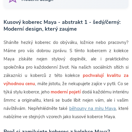
Kusový koberec Maya - abstrakt 1 - šedý/černý:
Moderní design, který zaujme
Sháníte hezký koberec do obýváku, ložnice nebo pracovny?
Máme pro vás dobrou zprávu. S tímto kobercem z kolekce
Maya získáte nejen stylový doplněk, ale i praktického
společníka pro každodenní život. Na našich sociálních sítích si
zákazníci u koberců z této kolekce
pochvalují kvalitu za
výhodnou cenu
, máte jistotu, že nekupujete zajíce v pytli. Co se
týká stylu koberce, jeho
moderní pojetí
dodá každému interiéru
šmrnc a originalitu, která se bude líbit nejen vám, ale i vašim
návštěvám. Nepřehlédněte také
běhouny na míru Maya
, které
nabízíme ve stejných vzorech jako kusové koberce Maya.
Proč si zamilujete koberec z kolekce Maya?