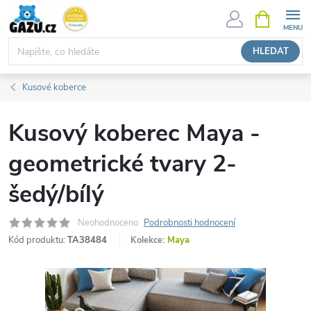
Přejít
NÁKUPNÍ
KOŠÍK
na
obsah
HLEDAT
Kusové koberce
Kusový koberec Maya -
geometrické tvary 2-
šedý/bílý
Neohodnoceno
Podrobnosti hodnocení
Kód produktu:
TA38484
Kolekce:
Maya