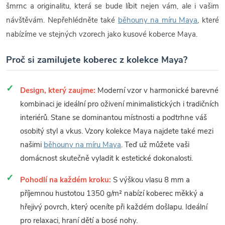
šmrnc a originalitu, která se bude líbit nejen vám, ale i vašim
návštěvám. Nepřehlédněte také
běhouny na míru Maya
, které
nabízíme ve stejných vzorech jako kusové koberce Maya.
Proč si zamilujete koberec z kolekce Maya?
Design, který zaujme:
Moderní vzor v harmonické barevné
kombinaci je ideální pro oživení minimalistických i tradičních
interiérů. Stane se dominantou místnosti a podtrhne váš
osobitý styl a vkus. Vzory kolekce Maya najdete také mezi
našimi
běhouny na míru Maya
. Teď už můžete vaši
domácnost skutečně vyladit k estetické dokonalosti.
Pohodlí na každém kroku:
S výškou vlasu 8 mm a
příjemnou hustotou 1350 g/m² nabízí koberec měkký a
hřejivý povrch, který oceníte při každém došlapu. Ideální
pro relaxaci, hraní dětí a bosé nohy.