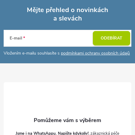
Mějte přehled o novinkách
a slevách
Z
á
E-mail
ODEBÍRAT
p
Vložením e-mailu souhlasíte s
podmínkami ochrany osobních údajů
a
t
í
Jsme i na WhatsAppu. Napište kdykoliv!