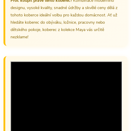
Proč koupit právě tento koberec?
Kombinace moderního
designu, vysoké kvality, snadné údržby a skvělé ceny dělá z
tohoto koberce ideální volbu pro každou domácnost. Ať už
hledáte koberec do obýváku, ložnice, pracovny nebo
dětského pokoje, koberec z kolekce Maya vás určitě
nezklame!