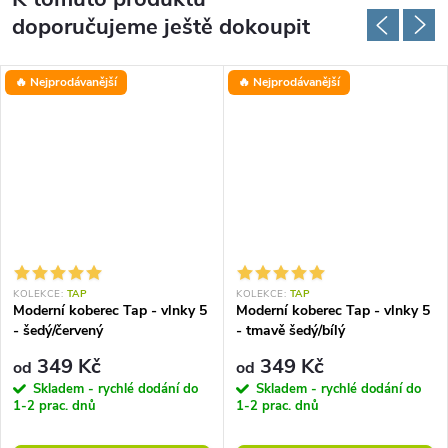
doporučujeme ještě dokoupit
🔥 Nejprodávanější
🔥 Nejprodávanější
KOLEKCE:
TAP
KOLEKCE:
TAP
Moderní koberec Tap - vlnky 5
Moderní koberec Tap - vlnky 5
- šedý/červený
- tmavě šedý/bílý
349 Kč
349 Kč
od
od
Skladem - rychlé dodání do
Skladem - rychlé dodání do
1-2 prac. dnů
1-2 prac. dnů