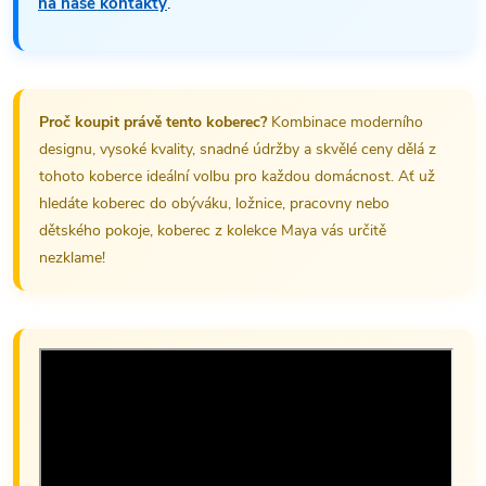
na naše kontakty
.
Proč koupit právě tento koberec?
Kombinace moderního
designu, vysoké kvality, snadné údržby a skvělé ceny dělá z
tohoto koberce ideální volbu pro každou domácnost. Ať už
hledáte koberec do obýváku, ložnice, pracovny nebo
dětského pokoje, koberec z kolekce Maya vás určitě
nezklame!