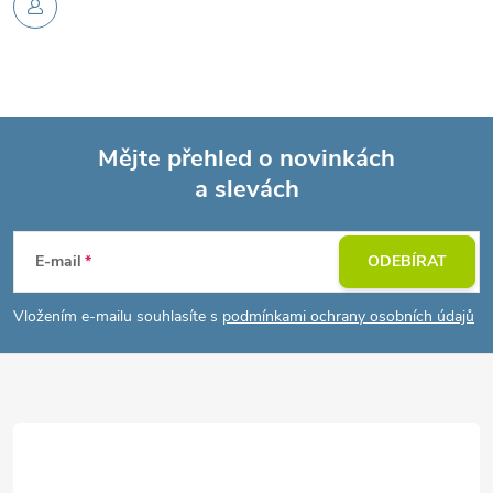
Mějte přehled o novinkách
a slevách
Z
á
E-mail
ODEBÍRAT
p
Vložením e-mailu souhlasíte s
podmínkami ochrany osobních údajů
a
t
í