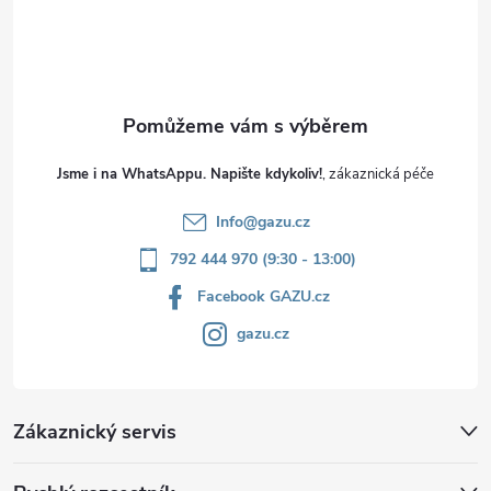
í
Jsme i na WhatsAppu. Napište kdykoliv!
Info
@
gazu.cz
792 444 970 (9:30 - 13:00)
Facebook GAZU.cz
gazu.cz
Zákaznický servis