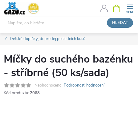
Přejít
NÁKUPNÍ
KOŠÍK
na
obsah
HLEDAT
Dětské doplňky, doprodej posledních kusů
Míčky do suchého bazénku
- stříbrné (50 ks/sada)
Neohodnoceno
Podrobnosti hodnocení
Kód produktu:
2068