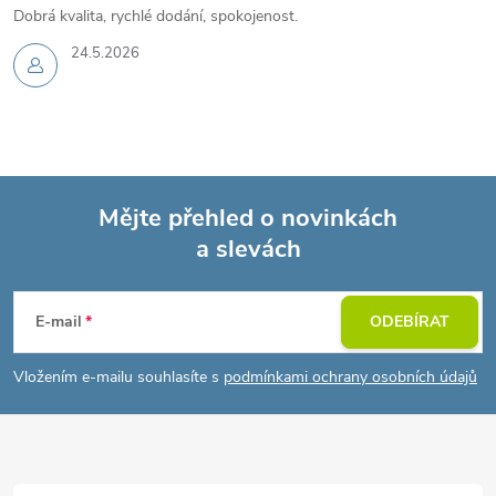
Dobrá kvalita, rychlé dodání, spokojenost.
24.5.2026
Mějte přehled o novinkách
a slevách
Z
á
E-mail
ODEBÍRAT
p
Vložením e-mailu souhlasíte s
podmínkami ochrany osobních údajů
a
t